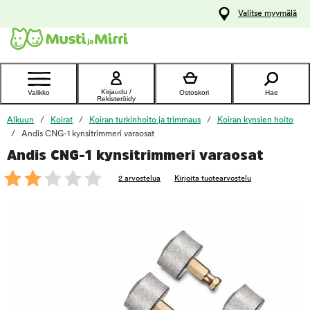
y
Valitse myymälä
ltöön
Ota yhteyttä
asiakaspalveluun
Kirjaudu /
Valikko
Ostoskori
Hae
Rekisteröidy
Alkuun
Koirat
Koiran turkinhoito ja trimmaus
Koiran kynsien hoito
Andis CNG-1 kynsitrimmeri varaosat
Andis CNG-1 kynsitrimmeri varaosat
foo
2 arvostelua
Kirjoita tuotearvostelu