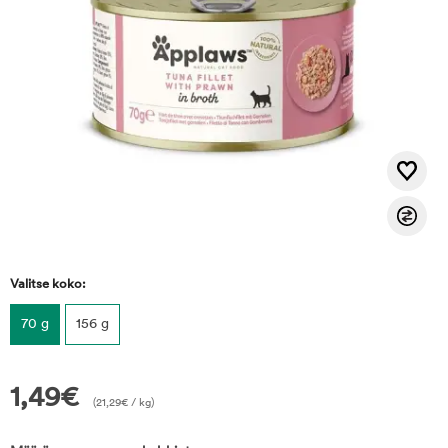
Valitse koko:
70 g
156 g
1,49
€
(
21,29
€
/ kg)