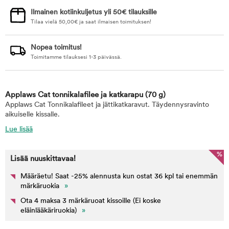
Ilmainen kotiinkuljetus yli 50€ tilauksille
Tilaa vielä
50,00
€
ja saat ilmaisen toimituksen!
Nopea toimitus!
Toimitamme tilauksesi 1-3 päivässä.
Applaws Cat tonnikalafilee ja katkarapu
(70 g)
Applaws Cat Tonnikalafileet ja jättikatkaravut. Täydennysravinto
aikuiselle kissalle.
Lue lisää
%
Lisää nuuskittavaa!
Määräetu! Saat -25% alennusta kun ostat 36 kpl tai enemmän
märkäruokia
»
Ota 4 maksa 3 märkäruoat kissoille (Ei koske
eläinlääkäriruokia)
»