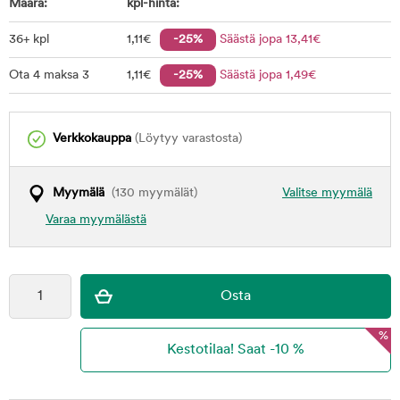
Määrä:
kpl-hinta:
36+ kpl
1
,11
€
-25%
Säästä jopa
13
,41
€
Ota 4 maksa 3
1
,11
€
-25%
Säästä jopa
1
,49
€
Verkkokauppa
(Löytyy varastosta)
Myymälä
(130 myymälät)
Valitse myymälä
Varaa myymälästä
%