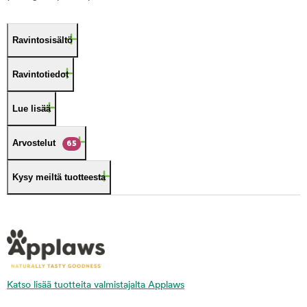
Ravintosisältö
Ravintotiedot
Lue lisää
Arvostelut
65
Kysy meiltä tuotteesta
Katso lisää tuotteita valmistajalta Applaws