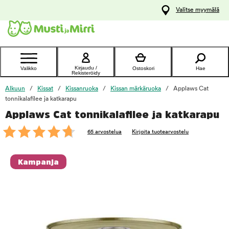
y
Valitse myymälä
ltöön
Ota yhteyttä
asiakaspalveluun
Kirjaudu /
Valikko
Ostoskori
Hae
Rekisteröidy
Alkuun
Kissat
Kissanruoka
Kissan märkäruoka
Applaws Cat
tonnikalafilee ja katkarapu
Applaws Cat tonnikalafilee ja katkarapu
foo
65 arvostelua
Kirjoita tuotearvostelu
Kampanja