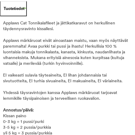
Tuotetiedot
Applaws Cat Tonnikalafileet ja jättikatkaravut on herkullinen
täydennysravinto kissallesi.
Applaws märkäruoat eivät ainoastaan maistu, vaan myös näyttävät
paremmalta! Avaa purkki tai pussi ja ihastu! Herkullisia 100 %
luontaisia makuja tonnikalasta, kanasta, kinkusta, naudanlihasta ja
vihanneksista. Mukana erityisiä ainesosia kuten kurpitsaa (kuituja
vatsalle) ja merilevää (turkin hyvinvoinnille).
EI vaikeasti sulavia täyteaineita, EI lihan johdannaisia tai
sivutuotteita, EI turhia sivuaineita, EI makuaineita, EI väriaineita.
Yhdessä täysravintojen kanssa Applaws märkäruoat tarjoavat
lemmikille täysipainoisen ja terveellisen ruokavalion.
Annostus/päivä:
Kissan paino
0-3 kg = 1 pussi/purki
3-5 kg = 2 pussia/purkkia
yli 5 kg = 3 pussia/purkkia