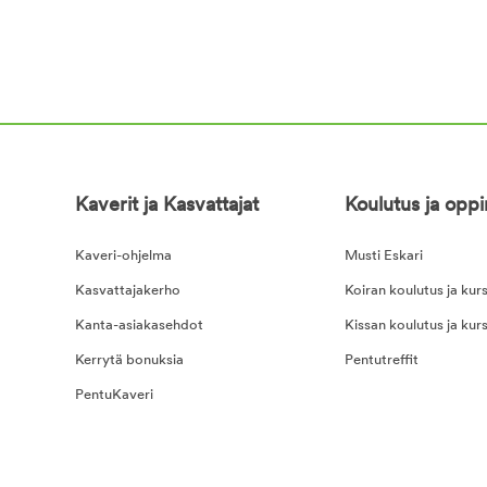
Kaverit ja Kasvattajat
Koulutus ja opp
Kaveri-ohjelma
Musti Eskari
Kasvattajakerho
Koiran koulutus ja kurs
Kanta-asiakasehdot
Kissan koulutus ja kurs
Kerrytä bonuksia
Pentutreffit
PentuKaveri