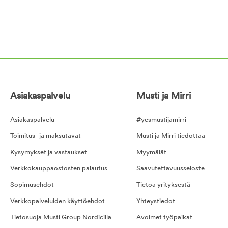
Asiakaspalvelu
Musti ja Mirri
Asiakaspalvelu
#yesmustijamirri
Toimitus- ja maksutavat
Musti ja Mirri tiedottaa
Kysymykset ja vastaukset
Myymälät
Verkkokauppaostosten palautus
Saavutettavuusseloste
Sopimusehdot
Tietoa yrityksestä
Verkkopalveluiden käyttöehdot
Yhteystiedot
Tietosuoja Musti Group Nordicilla
Avoimet työpaikat