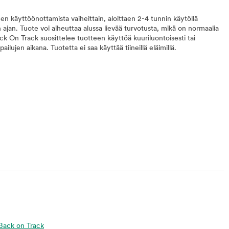
en käyttöönottamista vaiheittain, aloittaen 2-4 tunnin käytöllä
ajan. Tuote voi aiheuttaa alussa lievää turvotusta, mikä on normaalia
ck On Track suosittelee tuotteen käyttöä kuuriluontoisesti tai
ailujen aikana. Tuotetta ei saa käyttää tiineillä eläimillä.
a Back on Track