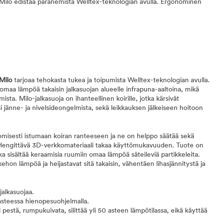
 Milo edistää paranemista Welltex-teknologian avulla. Ergonominen
 Milo
tarjoaa tehokasta tukea ja toipumista Welltex-teknologian avulla.
maa lämpöä takaisin jalkasuojan alueelle infrapuna-aaltoina, mikä
mista. Milo-jalkasuoja on ihanteellinen koirille, jotka kärsivät
ai jänne- ja nivelsideongelmista, sekä leikkauksen jälkeiseen hoitoon
omisesti istumaan koiran ranteeseen ja ne on helppo säätää sekä
a. Hengittävä 3D-verkkomateriaali takaa käyttömukavuuden. Tuote on
a sisältää keraamisia ruumiin omaa lämpöä säteileviä partikkeleita.
ehon lämpöä ja heijastavat sitä takaisin, vähentäen lihasjännitystä ja
jalkasuojaa.
steessa hienopesuohjelmalla.
i pestä, rumpukuivata, silittää yli 50 asteen lämpötilassa, eikä käyttää