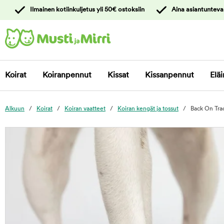
y
Ilmainen kotiinkuljetus yli 50€ ostoksiin
Aina asiantunteva
ltöön
Ota yhteyttä
asiakaspalveluun
Koirat
Koiranpennut
Kissat
Kissanpennut
Eläi
Alkuun
Koirat
Koiran vaatteet
Koiran kengät ja tossut
Back On Trac
foo