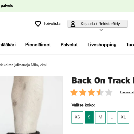
 palvelu
Toivelista
Kirjaudu / Rekisteröidy
nlääkäri
Pieneläimet
Palvelut
Liveshopping
Tuo
k koiran jalkasuoja Milo, 2kpl
Back On Track k
2 arvoste
Valitse koko:
XS
S
M
L
XL