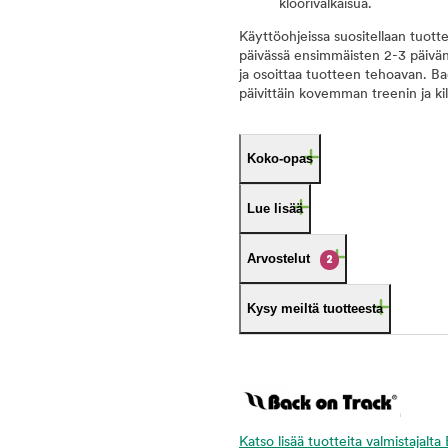
kloorivalkaisua.
Käyttöohjeissa suositellaan tuotte
päivässä ensimmäisten 2-3 päivän 
ja osoittaa tuotteen tehoavan. Ba
päivittäin kovemman treenin ja kilp
Koko-opas
Lue lisää
Arvostelut
2
Kysy meiltä tuotteesta
Katso lisää tuotteita valmistajalt