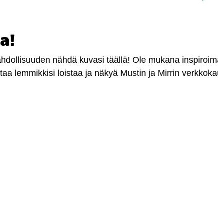
a!
mahdollisuuden nähdä kuvasi täällä! Ole mukana inspiroi
antaa lemmikkisi loistaa ja näkyä Mustin ja Mirrin verkkok