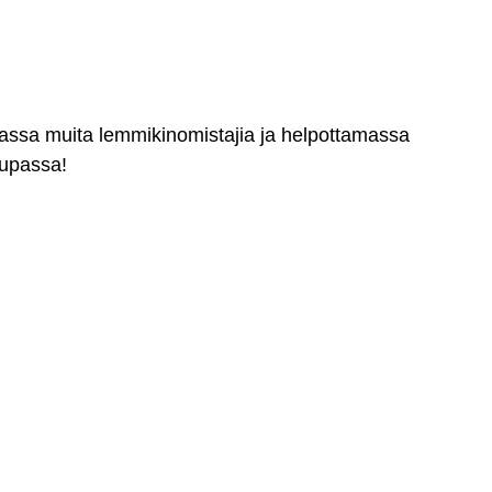
massa muita lemmikinomistajia ja helpottamassa
aupassa!