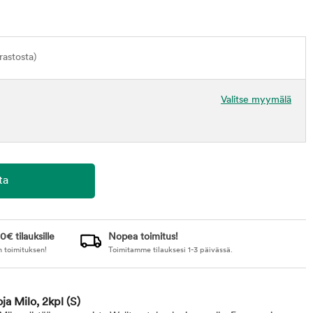
astosta)
Valitse myymälä
0€ tilauksille
Nopea toimitus!
n toimituksen!
Toimitamme tilauksesi 1-3 päivässä.
oja Milo, 2kpl
(S)