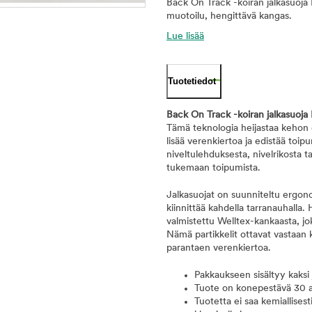
Back On Track -koiran jalkasuoja
muotoilu, hengittävä kangas.
Lue lisää
Tuotetiedot
Back On Track -koiran jalkasuoja
Tämä teknologia heijastaa kehon o
lisää verenkiertoa ja edistää toipu
niveltulehduksesta, nivelrikosta t
tukemaan toipumista.
Jalkasuojat on suunniteltu ergon
kiinnittää kahdella tarranauhall
valmistettu Welltex-kankaasta, jok
Nämä partikkelit ottavat vastaan k
parantaen verenkiertoa.
Pakkaukseen sisältyy kaksi 
Tuote on konepestävä 30 a
Tuotetta ei saa kemiallisest