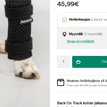
45,99
€
Verkkokauppa
(Löytyy var
Myymälä
(1 myymälä)
Varaa myymälästä
Ilmainen kotiinkuljetus yli 5
Tilaa vielä
50,00
€
ja saat ilmaise
Back On Track koiran jalkasu