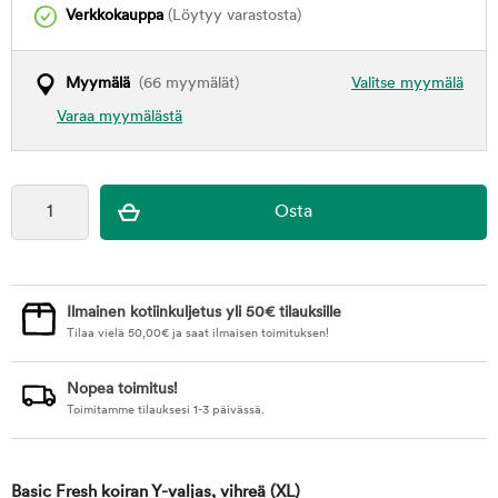
Verkkokauppa
(Löytyy varastosta)
Myymälä
(66 myymälät)
Valitse myymälä
Varaa myymälästä
Ilmainen kotiinkuljetus yli 50€ tilauksille
Tilaa vielä
50,00
€
ja saat ilmaisen toimituksen!
Nopea toimitus!
Toimitamme tilauksesi 1-3 päivässä.
Basic Fresh koiran Y-valjas, vihreä
(XL)