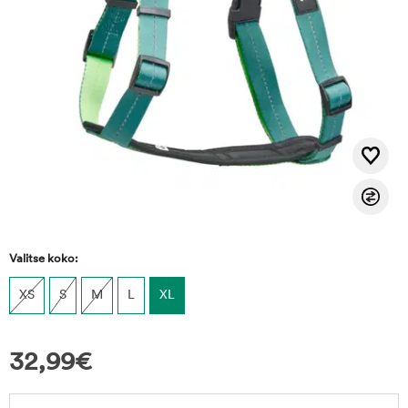
Valitse koko:
XS
S
M
L
XL
32,99
€