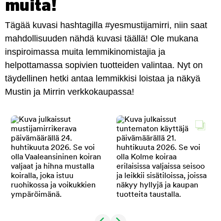
muita!
Tägää kuvasi hashtagilla #yesmustijamirri, niin saat
mahdollisuuden nähdä kuvasi täällä! Ole mukana
inspiroimassa muita lemmikinomistajia ja
helpottamassa sopivien tuotteiden valintaa. Nyt on
täydellinen hetki antaa lemmikkisi loistaa ja näkyä
Mustin ja Mirrin verkkokaupassa!