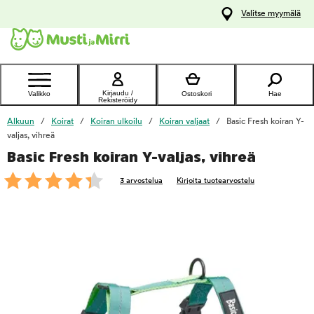
y
Valitse myymälä
ltöön
Ota yhteyttä
asiakaspalveluun
Kirjaudu /
Valikko
Ostoskori
Hae
Rekisteröidy
Alkuun
Koirat
Koiran ulkoilu
Koiran valjaat
Basic Fresh koiran Y-
valjas, vihreä
Basic Fresh koiran Y-valjas, vihreä
foo
3 arvostelua
Kirjoita tuotearvostelu