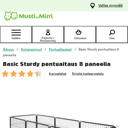
y
Valitse myymälä
ltöön
Ota yhteyttä
asiakaspalveluun
Kirjaudu /
Valikko
Ostoskori
Hae
Rekisteröidy
Alkuun
Koiranpennut
Pentuaitaukset
Basic Sturdy pentuaitaus 8
paneelia
Basic Sturdy pentuaitaus 8 paneelia
foo
9 arvostelua
Kirjoita tuotearvostelu