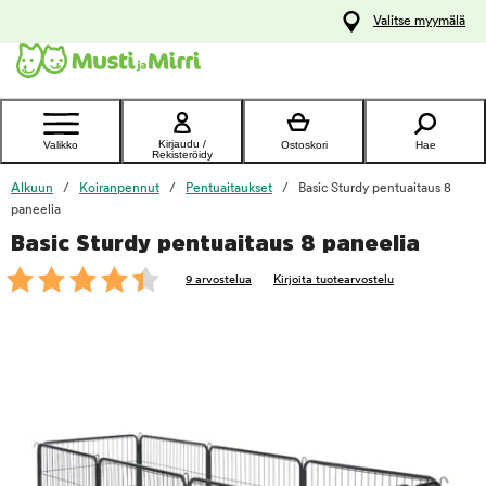
y
Valitse myymälä
ltöön
Ota yhteyttä
asiakaspalveluun
Kirjaudu /
Valikko
Ostoskori
Hae
Rekisteröidy
Alkuun
Koiranpennut
Pentuaitaukset
Basic Sturdy pentuaitaus 8
paneelia
Basic Sturdy pentuaitaus 8 paneelia
foo
9 arvostelua
Kirjoita tuotearvostelu