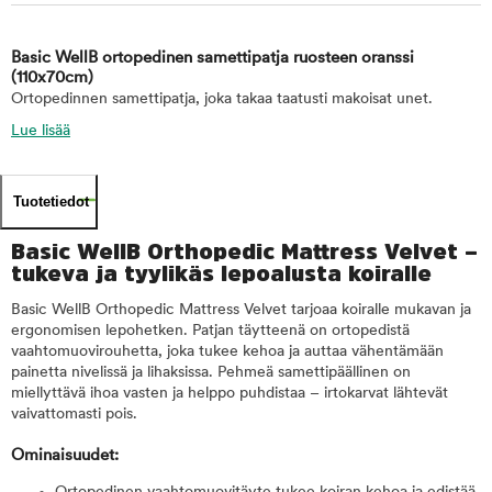
Basic WellB ortopedinen samettipatja ruosteen oranssi
(110x70cm)
Ortopedinnen samettipatja, joka takaa taatusti makoisat unet.
Lue lisää
Tuotetiedot
Basic WellB Orthopedic Mattress Velvet –
tukeva ja tyylikäs lepoalusta koiralle
Basic WellB Orthopedic Mattress Velvet tarjoaa koiralle mukavan ja
ergonomisen lepohetken. Patjan täytteenä on ortopedistä
vaahtomuovirouhetta, joka tukee kehoa ja auttaa vähentämään
painetta nivelissä ja lihaksissa. Pehmeä samettipäällinen on
miellyttävä ihoa vasten ja helppo puhdistaa – irtokarvat lähtevät
vaivattomasti pois.
Ominaisuudet: