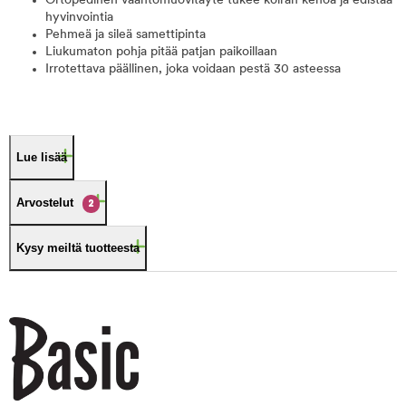
Ortopedinen vaahtomuovitäyte tukee koiran kehoa ja edistää
hyvinvointia
Pehmeä ja sileä samettipinta
Liukumaton pohja pitää patjan paikoillaan
Irrotettava päällinen, joka voidaan pestä 30 asteessa
Lue lisää
Arvostelut
2
Kysy meiltä tuotteesta