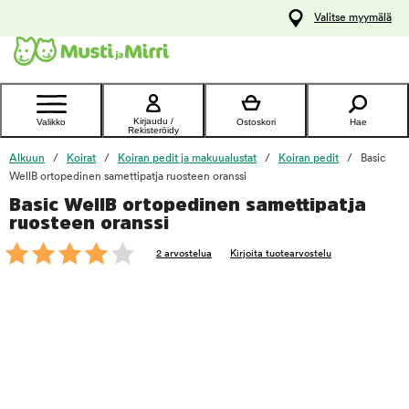
y
Valitse myymälä
ltöön
Ota yhteyttä
asiakaspalveluun
Kirjaudu /
Valikko
Ostoskori
Hae
Rekisteröidy
Alkuun
Koirat
Koiran pedit ja makuualustat
Koiran pedit
Basic
WellB ortopedinen samettipatja ruosteen oranssi
Basic WellB ortopedinen samettipatja
foo
ruosteen oranssi
2 arvostelua
Kirjoita tuotearvostelu