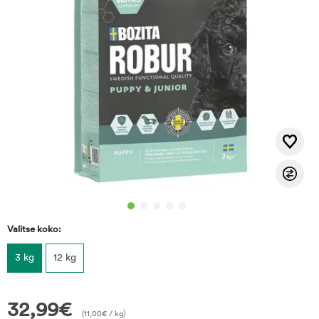
Valitse koko:
3 kg
12 kg
32,99
€
(
11,00
€
/ kg)