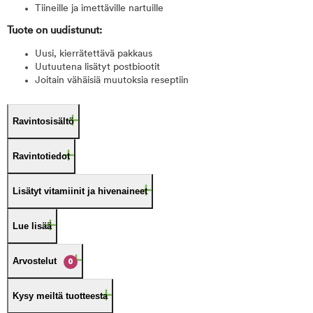
Tiineille ja imettäville nartuille
Tuote on uudistunut:
Uusi, kierrätettävä pakkaus
Uutuutena lisätyt postbiootit
Joitain vähäisiä muutoksia reseptiin
Ravintosisältö
Ravintotiedot
Lisätyt vitamiinit ja hivenaineet
Lue lisää
Arvostelut
0
Kysy meiltä tuotteesta