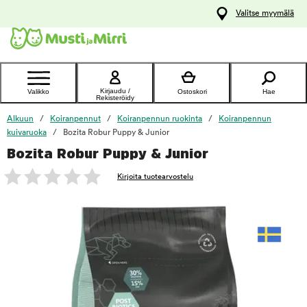
y
Valitse myymälä
ltöön
Ota yhteyttä
asiakaspalveluun
Kirjaudu /
Valikko
Ostoskori
Hae
Rekisteröidy
Alkuun
Koiranpennut
Koiranpennun ruokinta
Koiranpennun
kuivaruoka
Bozita Robur Puppy & Junior
Bozita Robur Puppy & Junior
foo
Kirjoita tuotearvostelu