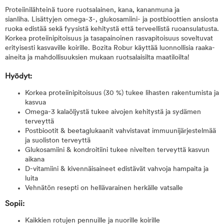
Proteiinilähteinä tuore ruotsalainen, kana, kananmuna ja
sianliha. Lisättyjen omega-3-, glukosamiini- ja postbioottien ansiosta
ruoka edistää sekä fyysistä kehitystä että terveellistä ruoansulatusta.
Korkea proteiinipitoisuus ja tasapainoinen rasvapitoisuus soveltuvat
erityisesti kasvaville koirille. Bozita Robur käyttää luonnollisia raaka-
aineita ja mahdollisuuksien mukaan ruotsalaisilta maatiloilta!
Hyödyt:
Korkea proteiinipitoisuus (30 %) tukee lihasten rakentumista ja
kasvua
Omega-3 kalaöljystä tukee aivojen kehitystä ja sydämen
terveyttä
Postbiootit & beetaglukaanit vahvistavat immuunijärjestelmää
ja suoliston terveyttä
Glukosamiini & kondroitiini tukee nivelten terveyttä kasvun
aikana
D-vitamiini & kivennäisaineet edistävät vahvoja hampaita ja
luita
Vehnätön resepti on hellävarainen herkälle vatsalle
Sopii:
Kaikkien rotujen pennuille ja nuorille koirille