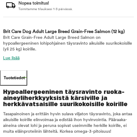
Nopea toimitus!
Toimitamme tilauksesi 1-3 päivässä.
Brit Care Dog Adult Large Breed Grain-Free Salmon
(12 kg)
Brit Care Grain-Free Adult Large Breed Salmon on
hypoallergeeninen lohipohjainen täysravinto aikuisille suurikokoisille
(yli 25 kg) koirille.
Lue lisää
Tuotetiedot
Hypoallergeeninen täysravinto ruoka-
aineyliherkkyyksistä kärsiville ja
herkkävatsaisille suurikokoisille koirille
Tasapainoinen ja erittäin hyvin sulava viljaton täysravinto, joka antaa
aikuisille koirille elinvoimaa ja edistää ihon hyvinvointia. Pääraaka-
aineina olevat lohi ja peruna sopivat useimmille herkille koirille, ei
muita eläinproteiinin lähteitä. Korkea omega-3-pitoisuus!