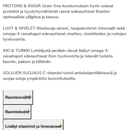
PROTEIINI & RASVA Grain-free koostumuksen hyvin sulavat
proteiinit ja tyydyttymättömät rasvat edesauttavat lihasten
optimaalista ylläpitoa ja kasvua.
LUUT & NIVELET Nivelsuoja-aineet, tasapainotetut mineraalit sekä
omega-3-rasvahapot edesauttavat nivelten, nivelsiteiden ja rustojen
hyvinvointia.
IHO & TURKKI Lohiöljystä peräisin olevat lisätyt omega-3-
rasvahapot edesauttavat ihon hyvinvointia ja tekevät turkista
kauniin, paksun ja kiiltävän.
SOLUJEN SUOJAUS C-vitamiini toimii antioksidantilähteenä ja
suojaa soluja ympäristön kuormitukselta.
Ravintosisältö
Ravintotiedot
Lisätyt vitamiinit ja hivenaineet