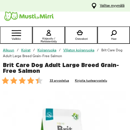
y
Valitse myymälä
ltöön
Ota yhteyttä
asiakaspalveluun
Kirjaudu /
Valikko
Ostoskori
Hae
Rekisteröidy
Alkuun
Koirat
Koiranruoka
Viljaton koiranruoka
Brit Care Dog
Adult Large Breed Grain-Free Salmon
Brit Care Dog Adult Large Breed Grain-
foo
Free Salmon
33 arvostelua
Kirjoita tuotearvostelu