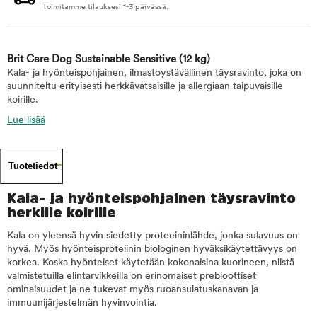
Toimitamme tilauksesi 1-3 päivässä.
Brit Care Dog Sustainable Sensitive
(12 kg)
Kala- ja hyönteispohjainen, ilmastoystävällinen täysravinto, joka on
suunniteltu erityisesti herkkävatsaisille ja allergiaan taipuvaisille
koirille.
Lue lisää
Tuotetiedot
Kala- ja hyönteispohjainen täysravinto
herkille koirille
Kala on yleensä hyvin siedetty proteeininlähde, jonka sulavuus on
hyvä. Myös hyönteisproteiinin biologinen hyväksikäytettävyys on
korkea. Koska hyönteiset käytetään kokonaisina kuorineen, niistä
valmistetuilla elintarvikkeilla on erinomaiset prebioottiset
ominaisuudet ja ne tukevat myös ruoansulatuskanavan ja
immuunijärjestelmän hyvinvointia.