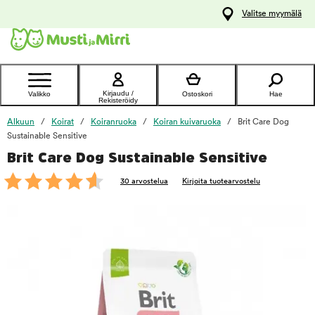
y
Valitse myymälä
ltöön
Ota yhteyttä
asiakaspalveluun
Kirjaudu /
Valikko
Ostoskori
Hae
Rekisteröidy
Alkuun
Koirat
Koiranruoka
Koiran kuivaruoka
Brit Care Dog
Sustainable Sensitive
Brit Care Dog Sustainable Sensitive
foo
30 arvostelua
Kirjoita tuotearvostelu