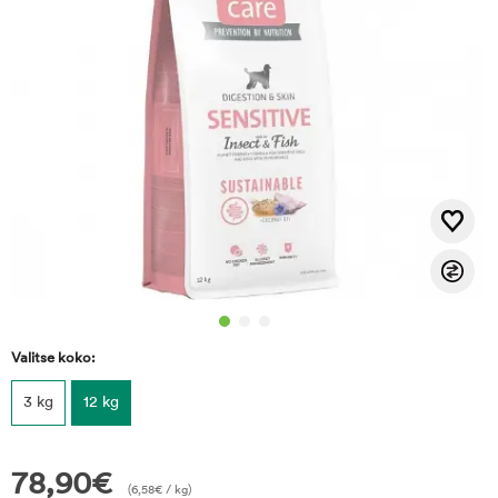
Valitse koko:
3 kg
12 kg
78,90
€
(
6,58
€
/ kg)