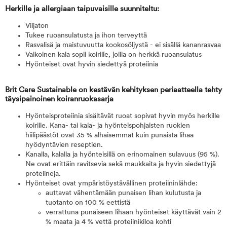
Herkille ja allergiaan taipuvaisille suunniteltu:
Viljaton
Tukee ruoansulatusta ja ihon terveyttä
Rasvalisä ja maistuvuutta kookosöljystä - ei sisällä kananrasvaa
Valkoinen kala sopii koirille, joilla on herkkä ruoansulatus
Hyönteiset ovat hyvin siedettyä proteiinia
Brit Care Sustainable on kestävän kehityksen periaatteella tehty
täysipainoinen koiranruokasarja
Hyönteisproteiinia sisältävät ruoat sopivat hyvin myös herkille
koirille. Kana- tai kala- ja hyönteispohjaisten ruokien
hiilipäästöt ovat 35 % alhaisemmat kuin punaista lihaa
hyödyntävien reseptien.
Kanalla, kalalla ja hyönteisillä on erinomainen sulavuus (95 %).
Ne ovat erittäin ravitsevia sekä maukkaita ja hyvin siedettyjä
proteiineja.
Hyönteiset ovat ympäristöystävällinen proteiininlähde:
auttavat vähentämään punaisen lihan kulutusta ja
tuotanto on 100 % eettistä
verrattuna punaiseen lihaan hyönteiset käyttävät vain 2
% maata ja 4 % vettä proteiinikiloa kohti