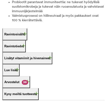
Probiootit parantavat immuniteettia: ne tukevat hyödyllisiä
suolistomikrobeja ja tukevat näin ruoansulatusta ja vahvistavat
immuunijärjestelmää
Valmistusprosessi on hiilineutraali ja myös pakkaukset ovat
100 % kierrätettäviä.
Ravintosisältö
Ravintotiedot
Lisätyt vitamiinit ja hivenaineet
Lue lisää
Arvostelut
30
Kysy meiltä tuotteesta