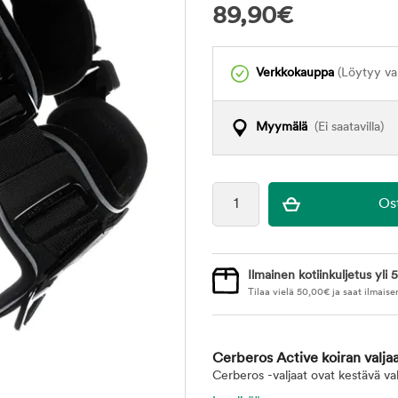
89,90
€
Verkkokauppa
(Löytyy var
Myymälä
(Ei saatavilla)
Ilmainen kotiinkuljetus yli 5
Tilaa vielä
50,00
€
ja saat ilmaise
Cerberos Active koiran valja
Cerberos -valjaat ovat kestävä val