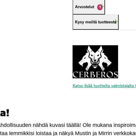
Arvostelut
1
Kysy meiltä tuotteesta
Katso lisää tuotteita valmistajalt
a!
mahdollisuuden nähdä kuvasi täällä! Ole mukana inspiroi
antaa lemmikkisi loistaa ja näkyä Mustin ja Mirrin verkkok