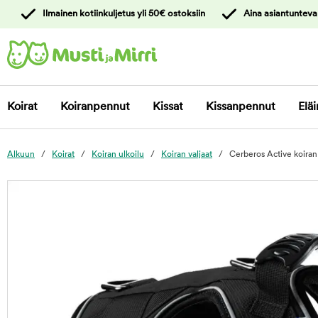
y
Ilmainen kotiinkuljetus yli 50€ ostoksiin
Aina asiantunteva
ltöön
Ota yhteyttä
asiakaspalveluun
Koirat
Koiranpennut
Kissat
Kissanpennut
Eläi
Alkuun
Koirat
Koiran ulkoilu
Koiran valjaat
Cerberos Active koiran 
foo