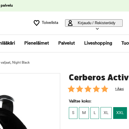
 palvelu
Toivelista
Kirjaudu / Rekisteröidy
nlääkäri
Pieneläimet
Palvelut
Liveshopping
Tuo
valjaat, Night Black
Cerberos Activ
1 Ääni
Valitse koko:
S
M
L
XL
XXL