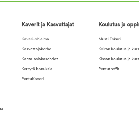
Kaverit ja Kasvattajat
Koulutus ja opp
Kaveri-ohjelma
Musti Eskari
Kasvattajakerho
Koiran koulutus ja kurs
Kanta-asiakasehdot
Kissan koulutus ja kurs
Kerrytä bonuksia
Pentutreffit
PentuKaveri
na