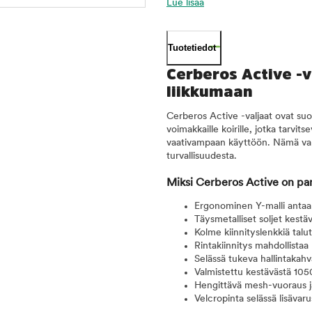
Lue lisää
Tuotetiedot
Cerberos Active -v
liikkumaan
Cerberos Active -valjaat ovat suo
voimakkaille koirille, jotka tarvit
vaativampaan käyttöön. Nämä valja
turvallisuudesta.
Miksi Cerberos Active on par
Ergonominen Y-malli antaa ti
Täysmetalliset soljet kestä
Kolme kiinnityslenkkiä talut
Rintakiinnitys mahdollistaa
Selässä tukeva hallintakah
Valmistettu kestävästä 1050
Hengittävä mesh-vuoraus j
Velcropinta selässä lisävaru