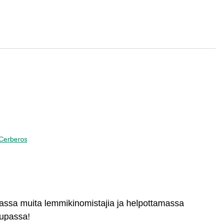
a Cerberos
massa muita lemmikinomistajia ja helpottamassa
aupassa!