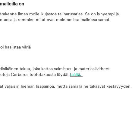
malleilla on
ärakenne ilman molle-kujastoa tai narusarjaa. Se on lyhyempi ja
intaosa ja remmien mitat ovat molemmissa malleissa samat.
oi haalistaa väriä
linikäinen takuu, joka kattaa valmistus- ja materiaalivirheet
tietoja Cerberos tuotetakuusta löydät
täältä.
t valjaisiin hieman lisäpainoa, mutta samalla ne takaavat kestävyyden,