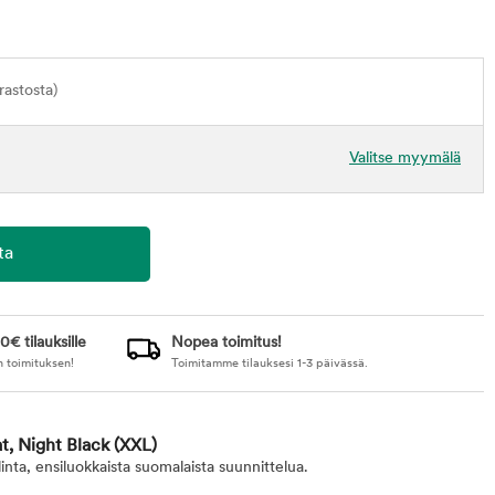
astosta)
Valitse myymälä
0€ tilauksille
Nopea toimitus!
n toimituksen!
Toimitamme tilauksesi 1-3 päivässä.
at, Night Black
(XXL)
inta, ensiluokkaista suomalaista suunnittelua.