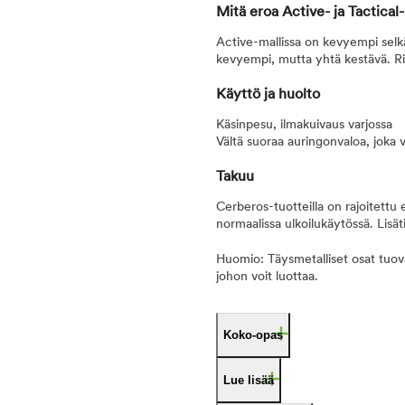
Mitä eroa Active- ja Tactical-
Active-mallissa on kevyempi selk
kevyempi, mutta yhtä kestävä. R
Käyttö ja huolto
Käsinpesu, ilmakuivaus varjossa
Vältä suoraa auringonvaloa, joka v
Takuu
Cerberos-tuotteilla on rajoitettu e
normaalissa ulkoilukäytössä. Lisä
Huomio: Täysmetalliset osat tuova
johon voit luottaa.
Koko-opas
Lue lisää