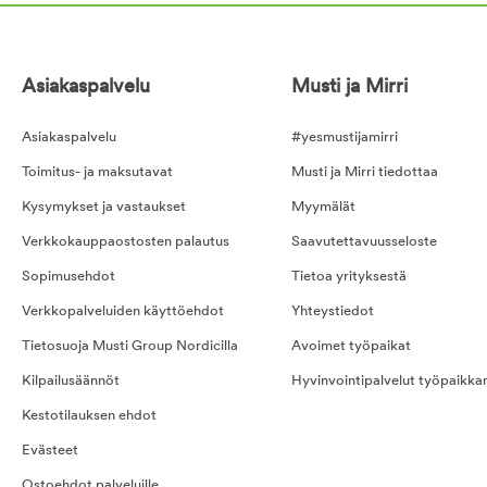
Asiakaspalvelu
Musti ja Mirri
Asiakaspalvelu
#yesmustijamirri
Toimitus- ja maksutavat
Musti ja Mirri tiedottaa
Kysymykset ja vastaukset
Myymälät
Verkkokauppaostosten palautus
Saavutettavuusseloste
Sopimusehdot
Tietoa yrityksestä
Verkkopalveluiden käyttöehdot
Yhteystiedot
Tietosuoja Musti Group Nordicilla
Avoimet työpaikat
Kilpailusäännöt
Hyvinvointipalvelut työpaikka
Kestotilauksen ehdot
Evästeet
Ostoehdot palveluille