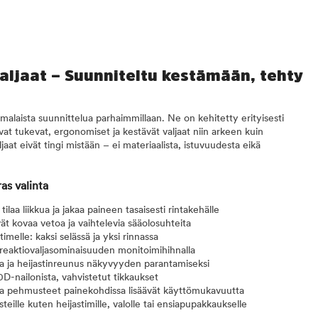
aljaat – Suunniteltu kestämään, tehty
malaista suunnittelua parhaimmillaan. Ne on kehitetty erityisesti
sevat tukevat, ergonomiset ja kestävät valjaat niin arkeen kuin
at eivät tingi mistään – ei materiaalista, istuvuudesta eikä
as valinta
laa liikkua ja jakaa paineen tasaisesti rintakehälle
vät kovaa vetoa ja vaihtelevia sääolosuhteita
timelle: kaksi selässä ja yksi rinnassa
 reaktiovaljasominaisuuden monitoimihihnalla
va ja heijastinreunus näkyvyyden parantamiseksi
D-nailonista, vahvistetut tikkaukset
a pehmusteet painekohdissa lisäävät käyttömukavuutta
steille kuten heijastimille, valolle tai ensiapupakkaukselle