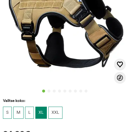
Valitse koko:
S
M
L
XL
XXL