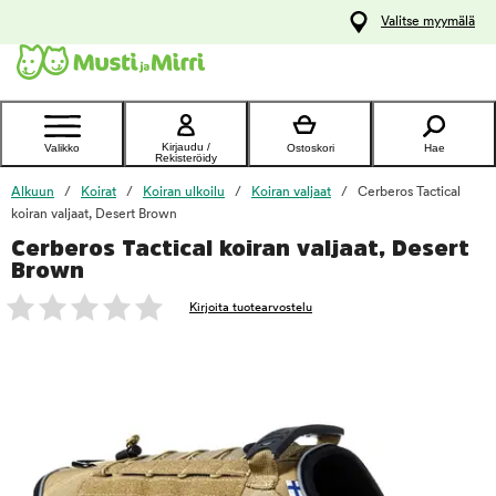
y
Valitse myymälä
ltöön
Ota yhteyttä
asiakaspalveluun
Kirjaudu /
Valikko
Ostoskori
Hae
Rekisteröidy
Alkuun
Koirat
Koiran ulkoilu
Koiran valjaat
Cerberos Tactical
koiran valjaat, Desert Brown
Cerberos Tactical koiran valjaat, Desert
foo
Brown
Kirjoita tuotearvostelu