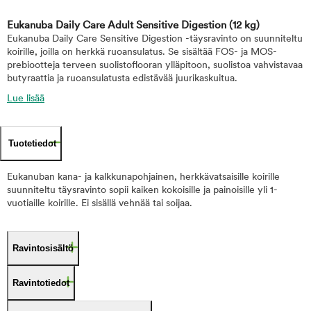
Eukanuba Daily Care Adult Sensitive Digestion
(12 kg)
Eukanuba Daily Care Sensitive Digestion -täysravinto on suunniteltu
koirille, joilla on herkkä ruoansulatus. Se sisältää FOS- ja MOS-
prebiootteja terveen suolistoflooran ylläpitoon, suolistoa vahvistavaa
butyraattia ja ruoansulatusta edistävää juurikaskuitua.
Lue lisää
Tuotetiedot
Eukanuban kana- ja kalkkunapohjainen, herkkävatsaisille koirille
suunniteltu täysravinto sopii kaiken kokoisille ja painoisille yli 1-
vuotiaille koirille. Ei sisällä vehnää tai soijaa.
Ravintosisältö
Ravintotiedot