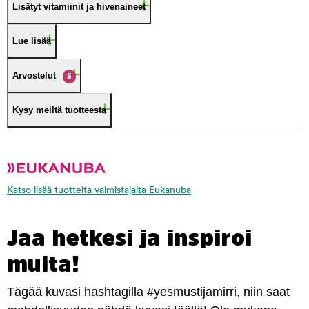
Lisätyt vitamiinit ja hivenaineet
Lue lisää
Arvostelut
5
Kysy meiltä tuotteesta
Katso lisää tuotteita valmistajalta Eukanuba
Jaa hetkesi ja inspiroi
muita!
Tägää kuvasi hashtagilla #yesmustijamirri, niin saat