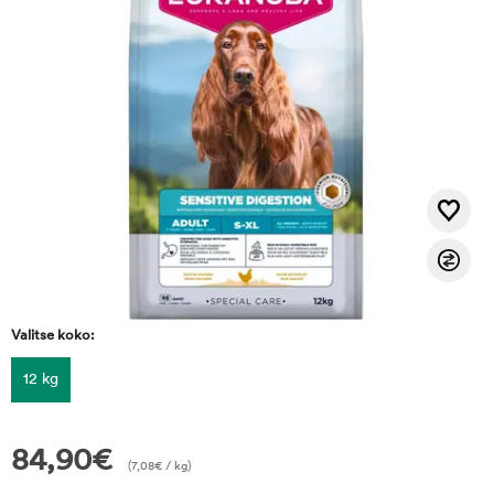
Valitse koko:
12 kg
84,90
€
(
7,08
€
/ kg)