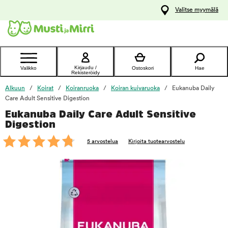
y
Valitse myymälä
ltöön
Ota yhteyttä
asiakaspalveluun
Kirjaudu /
Valikko
Ostoskori
Hae
Rekisteröidy
Alkuun
Koirat
Koiranruoka
Koiran kuivaruoka
Eukanuba Daily
Care Adult Sensitive Digestion
Eukanuba Daily Care Adult Sensitive
foo
Digestion
5 arvostelua
Kirjoita tuotearvostelu