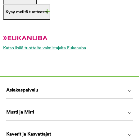
Kysy meiltä tuotteesta
Katso lisää tuotteita valmistajalta Eukanuba
Asiakaspalvelu
Musti ja Mirri
Kaverit ja Kasvattajat