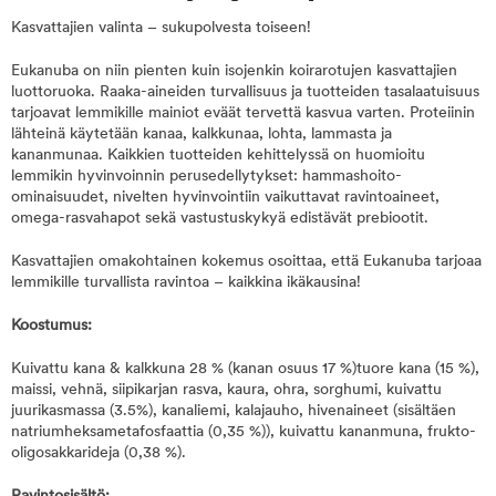
Kasvattajien valinta – sukupolvesta toiseen!
Eukanuba on niin pienten kuin isojenkin koirarotujen kasvattajien
luottoruoka. Raaka-aineiden turvallisuus ja tuotteiden tasalaatuisuus
tarjoavat lemmikille mainiot eväät tervettä kasvua varten. Proteiinin
lähteinä käytetään kanaa, kalkkunaa, lohta, lammasta ja
kananmunaa. Kaikkien tuotteiden kehittelyssä on huomioitu
lemmikin hyvinvoinnin perusedellytykset: hammashoito-
ominaisuudet, nivelten hyvinvointiin vaikuttavat ravintoaineet,
omega-rasvahapot sekä vastustuskykyä edistävät prebiootit.
Kasvattajien omakohtainen kokemus osoittaa, että Eukanuba tarjoaa
lemmikille turvallista ravintoa – kaikkina ikäkausina!
Koostumus:
Kuivattu kana & kalkkuna 28 % (kanan osuus 17 %)tuore kana (15 %),
maissi, vehnä, siipikarjan rasva, kaura, ohra, sorghumi, kuivattu
juurikasmassa (3.5%), kanaliemi, kalajauho, hivenaineet (sisältäen
natriumheksametafosfaattia (0,35 %)), kuivattu kananmuna, frukto-
oligosakkarideja (0,38 %).