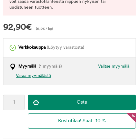
voit saada varastotilanteesta riippuen nykyisen tai
uudistuneen tuotteen.
92,90
€
(
6,19
€
/ kg)
Verkkokauppa
(Löytyy varastosta)
Myymälä
(1 myymälä)
Valitse myymälä
Varaa myymälästä
%