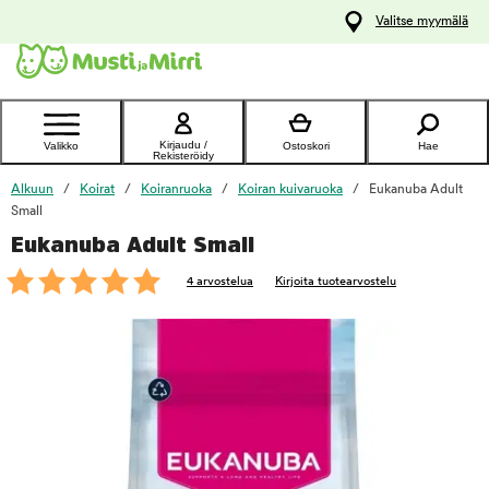
y
Valitse myymälä
ltöön
Ota yhteyttä
asiakaspalveluun
Kirjaudu /
Valikko
Ostoskori
Hae
Rekisteröidy
Alkuun
Koirat
Koiranruoka
Koiran kuivaruoka
Eukanuba Adult
Small
Eukanuba Adult Small
foo
4 arvostelua
Kirjoita tuotearvostelu