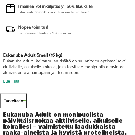
Ilmainen kotiinkuljetus yli 50€ tilauksille
Tilaa vielä
50,00
€
ja saat ilmaisen toimituksen!
Nopea toimitus!
Toimitamme tilauksesi 1-3 päivässä.
Eukanuba Adult Small
(15 kg)
Eukanuba Adult -koiranruuan sisältö on suunniteltu optimaaliseksi
aktiiviselle, aikuiselle koiralle, joka tarvitsee monipuolista ravintoa
aktiiviseen elämäntapaan ja liikkumiseen.
Lue lisää
Tuotetiedot
Eukanuba Adult on monipuolista
päivittäisruokaa aktiiviselle, aikuiselle
koirallesi – valmistettu laadukkaista
raaka-aineista ja hyvistä proteiineista.