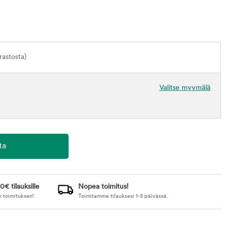
astosta)
Valitse myymälä
0€ tilauksille
Nopea toimitus!
n toimituksen!
Toimitamme tilauksesi 1-3 päivässä.