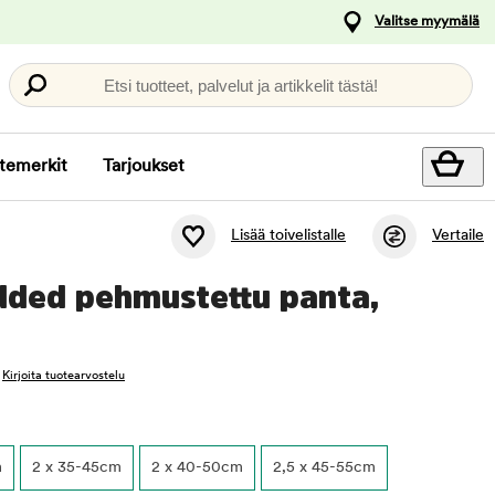
Valitse myymälä
Etsi tuotteet, palvelut ja artikkelit tästä!
temerkit
Tarjoukset
Lisää toivelistalle
Vertaile
dded pehmustettu panta,
Kirjoita tuotearvostelu
m
2 x 35-45cm
2 x 40-50cm
2,5 x 45-55cm