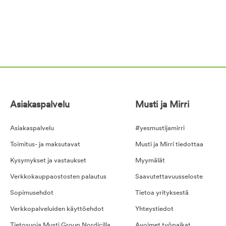
Asiakaspalvelu
Musti ja Mirri
Asiakaspalvelu
#yesmustijamirri
Toimitus- ja maksutavat
Musti ja Mirri tiedottaa
Kysymykset ja vastaukset
Myymälät
Verkkokauppaostosten palautus
Saavutettavuusseloste
Sopimusehdot
Tietoa yrityksestä
Verkkopalveluiden käyttöehdot
Yhteystiedot
Tietosuoja Musti Group Nordicilla
Avoimet työpaikat