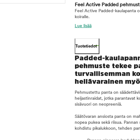
Feel Active Padded pehmuste
Feel Active Padded-kaulapanta on 
koiralle.
Lue lisää
Tuotetiedot
Padded-kaulapann
pehmuste tekee pa
turvallisemman ko
hellävarainen myös
Pehmustettu panta on säädettävis
heijastinraidat, jotka parantavat 
sisävuori on neopreeniä.
Säätövaran ansiosta panta on mahd
nopea pukea sekä riisua. Pannan 
kohdistu pikalukkoon, tehden pan