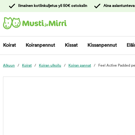
y
Ilmainen kotiinkuljetus yli 50€ ostoksiin
Aina asiantunteva
ltöön
Ota yhteyttä
asiakaspalveluun
Koirat
Koiranpennut
Kissat
Kissanpennut
Eläi
Alkuun
Koirat
Koiran ulkoilu
Koiran pannat
Feel Active Padded pe
foo