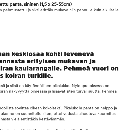
ttu panta, sininen
(1,5 x 25-35cm)
pehmustettu ja siksi erittäin mukava niin pennulle kuin aikuiselle
an keskiosaa kohti levenevä
nnasta erityisen mukavan ja
iran kaularangalle. Pehmeä vuori on
 koiran turkille.
sä ja siinä on käytännöllinen pikalukko. Nylonpunoksessa on
koiran näkyvyyttä pimeässä ja lisäävät siten turvallisuutta. Pehmeä
ollista sovittaa oikean kokoiseksi. Pikalukolla panta on helppo ja
rakenne on suunniteltu siten, ettei vedosta aiheutuva kuormitus
nasta vielä entistäkin kestävämmän.