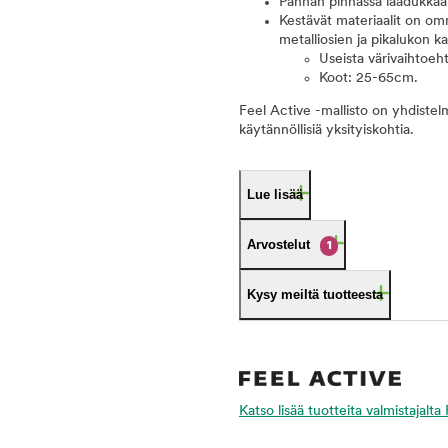
Pannan pinnassa laadukkaat h
Kestävät materiaalit on om
metalliosien ja pikalukon 
Useista värivaihtoeh
Koot: 25-65cm.
Feel Active -mallisto on yhdistelm
käytännöllisiä yksityiskohtia.
Lue lisää
Arvostelut
1
Kysy meiltä tuotteesta
Katso lisää tuotteita valmistajalta