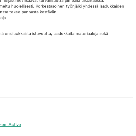
eijastimet lisäävät turvallisuutta pimeällä ulkoiltaessa.
meltu huolellisesti. Korkeatasoinen työnjälki yhdessä laadukkaiden
kanssa tekee pannasta kestävän.
toja
ä ensiluokkaista istuvuutta, laadukkaita materiaaleja sekä
 Feel Active