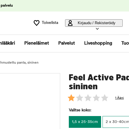
 palvelu
Toivelista
Kirjaudu / Rekisteröidy
nlääkäri
Pieneläimet
Palvelut
Liveshopping
Tuo
hmustettu panta, sininen
Feel Active Pa
sininen
1 Ääni
Valitse koko:
1,5 x 25-35cm
2 x 30-40c