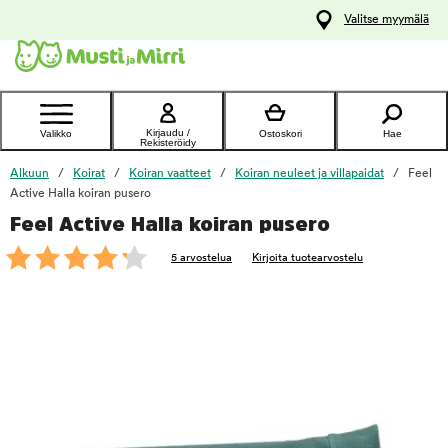
y
Valitse myymälä
ltöön
Ota yhteyttä
asiakaspalveluun
Kirjaudu /
Valikko
Ostoskori
Hae
Rekisteröidy
Alkuun
Koirat
Koiran vaatteet
Koiran neuleet ja villapaidat
Feel
Active Halla koiran pusero
Feel Active Halla koiran pusero
foo
5 arvostelua
Kirjoita tuotearvostelu