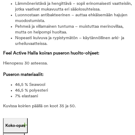
Lämmöneristävä ja hengittävä – sopii erinomaisesti vaatteisiin,
jotka vaativat mukavuutta eri sääolosuhteissa.
Luonnostaan antibakteerinen – auttaa ehkäisemään hajujen
muodostumista.
Pehmeä ja villamainen tuntuma – muistuttaa merinovillaa,
mutta on helpompi huoltaa.
Nopeasti kuivuva ja rypistymätön – käytännöllinen arki- ja
urheiluvaatteissa.
Feel Active Halla koiran puseron huolto-ohjeet:
Hienopesu 30 asteessa.
Puseron materiaalit:
46,5 % Seawool
46,5 % polyesteri
7% elastaani
Kuvissa koirien päällä on koot 35 ja 50.
Koko-opas