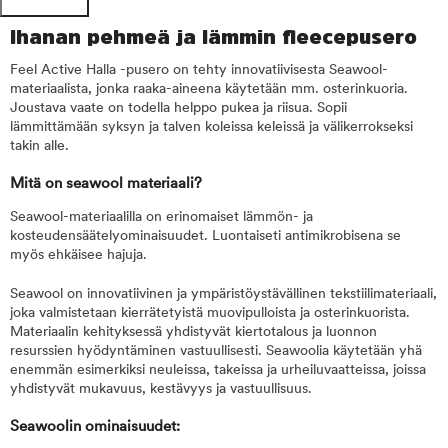
Ihanan pehmeä ja lämmin fleecepusero
Feel Active Halla -pusero on tehty innovatiivisesta Seawool-
materiaalista, jonka raaka-aineena käytetään mm. osterinkuoria.
Joustava vaate on todella helppo pukea ja riisua. Sopii
lämmittämään syksyn ja talven koleissa keleissä ja välikerrokseksi
takin alle.
Mitä on seawool materiaali?
Seawool-materiaalilla on erinomaiset lämmön- ja
kosteudensäätelyominaisuudet. Luontaiseti antimikrobisena se
myös ehkäisee hajuja.
Seawool on innovatiivinen ja ympäristöystävällinen tekstiilimateriaali,
joka valmistetaan kierrätetyistä muovipulloista ja osterinkuorista.
Materiaalin kehityksessä yhdistyvät kiertotalous ja luonnon
resurssien hyödyntäminen vastuullisesti. Seawoolia käytetään yhä
enemmän esimerkiksi neuleissa, takeissa ja urheiluvaatteissa, joissa
yhdistyvät mukavuus, kestävyys ja vastuullisuus.
Seawoolin ominaisuudet: