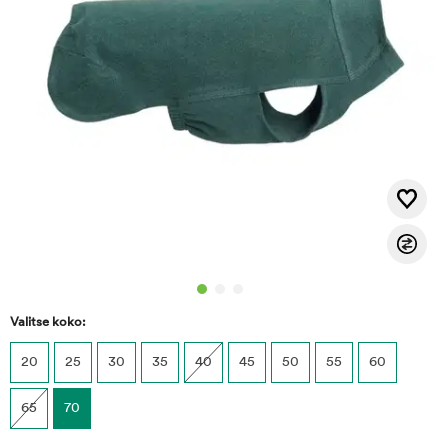
Valitse koko:
20
25
30
35
40
45
50
55
60
65
70