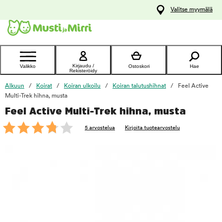
y
Valitse myymälä
ltöön
Ota yhteyttä
asiakaspalveluun
Kirjaudu /
Valikko
Ostoskori
Hae
Rekisteröidy
Alkuun
Koirat
Koiran ulkoilu
Koiran talutushihnat
Feel Active
Multi-Trek hihna, musta
Feel Active Multi-Trek hihna, musta
foo
5 arvostelua
Kirjoita tuotearvostelu