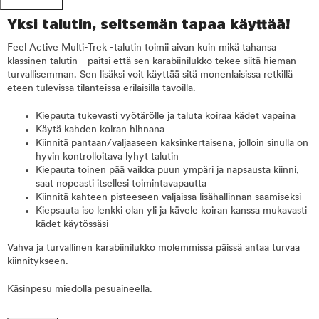
Yksi talutin, seitsemän tapaa käyttää!
Feel Active Multi-Trek -talutin toimii aivan kuin mikä tahansa
klassinen talutin - paitsi että sen karabiinilukko tekee siitä hieman
turvallisemman. Sen lisäksi voit käyttää sitä monenlaisissa retkillä
eteen tulevissa tilanteissa erilaisilla tavoilla.
Kiepauta tukevasti vyötärölle ja taluta koiraa kädet vapaina
Käytä kahden koiran hihnana
Kiinnitä pantaan/valjaaseen kaksinkertaisena, jolloin sinulla on
hyvin kontrolloitava lyhyt talutin
Kiepauta toinen pää vaikka puun ympäri ja napsausta kiinni,
saat nopeasti itsellesi toimintavapautta
Kiinnitä kahteen pisteeseen valjaissa lisähallinnan saamiseksi
Kiepsauta iso lenkki olan yli ja kävele koiran kanssa mukavasti
kädet käytössäsi
Vahva ja turvallinen karabiinilukko molemmissa päissä antaa turvaa
kiinnitykseen.
Käsinpesu miedolla pesuaineella.