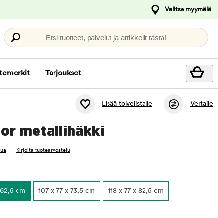
Valitse myymälä
Etsi tuotteet, palvelut ja artikkelit tästä!
temerkit
Tarjoukset
Lisää toivelistalle
Vertaile
ior metallihäkki
lua
Kirjoita tuotearvostelu
 62,5 cm
107 x 77 x 73,5 cm
118 x 77 x 82,5 cm