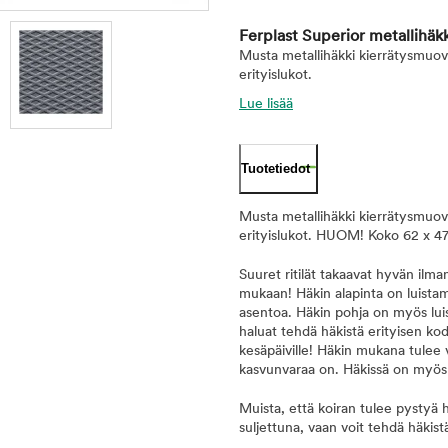
Ferplast Superior metallihäk
Musta metallihäkki kierrätysmuovis
erityislukot.
Lue lisää
Tuotetiedot
Musta metallihäkki kierrätysmuovis
erityislukot. HUOM! Koko 62 x 47
Suuret ritilät takaavat hyvän ilm
mukaan! Häkin alapinta on luistama
asentoa. Häkin pohja on myös luis
haluat tehdä häkistä erityisen kod
kesäpäiville! Häkin mukana tulee vä
kasvunvaraa on. Häkissä on myös 
Muista, että koiran tulee pystyä h
suljettuna, vaan voit tehdä häkist