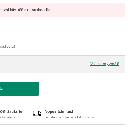
n voi käyttää alennuskoodia
astosta)
Valitse myymälä
0€ tilauksille
Nopea toimitus!
n toimituksen!
Toimitamme tilauksesi 1-3 päivässä.