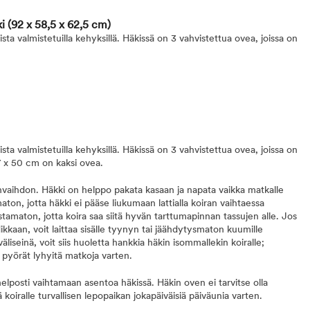
ki
(92 x 58,5 x 62,5 cm)
ta valmistetuilla kehyksillä. Häkissä on 3 vahvistettua ovea, joissa on
ta valmistetuilla kehyksillä. Häkissä on 3 vahvistettua ovea, joissa on
 x 50 cm on kaksi ovea.
anvaihdon. Häkki on helppo pakata kasaan ja napata vaikka matkalle
ton, jotta häkki ei pääse liukumaan lattialla koiran vaihtaessa
tamaton, jotta koira saa siitä hyvän tarttumapinnan tassujen alle. Jos
ikkaan, voit laittaa sisälle tyynyn tai jäähdytysmaton kuumille
liseinä, voit siis huoletta hankkia häkin isommallekin koiralle;
pyörät lyhyitä matkoja varten.
elposti vaihtamaan asentoa häkissä. Häkin oven ei tarvitse olla
ä koiralle turvallisen lepopaikan jokapäiväisiä päiväunia varten.