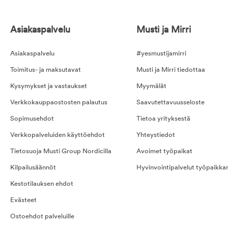
Asiakaspalvelu
Musti ja Mirri
Asiakaspalvelu
#yesmustijamirri
Toimitus- ja maksutavat
Musti ja Mirri tiedottaa
Kysymykset ja vastaukset
Myymälät
Verkkokauppaostosten palautus
Saavutettavuusseloste
Sopimusehdot
Tietoa yrityksestä
Verkkopalveluiden käyttöehdot
Yhteystiedot
Tietosuoja Musti Group Nordicilla
Avoimet työpaikat
Kilpailusäännöt
Hyvinvointipalvelut työpaikka
Kestotilauksen ehdot
Evästeet
Ostoehdot palveluille