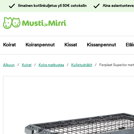
y
Ilmainen kotiinkuljetus yli 50€ ostoksiin
Aina asiantunteva
ltöön
Ota yhteyttä
asiakaspalveluun
Koirat
Koiranpennut
Kissat
Kissanpennut
Eläi
Alkuun
Koirat
Koira matkustaa
Kuljetushäkit
Ferplast Superior met
foo