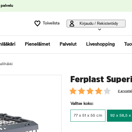
 palvelu
Toivelista
Kirjaudu / Rekisteröidy
nlääkäri
Pieneläimet
Palvelut
Liveshopping
Tuo
allihäkki
Ferplast Super
2 arvoste
Valitse koko:
77 x 51 x 55 cm
92 x 58,5 x