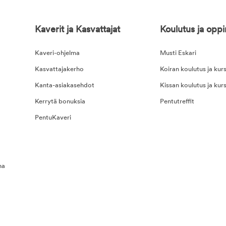
Kaverit ja Kasvattajat
Koulutus ja opp
Kaveri-ohjelma
Musti Eskari
Kasvattajakerho
Koiran koulutus ja kurs
Kanta-asiakasehdot
Kissan koulutus ja kurs
Kerrytä bonuksia
Pentutreffit
PentuKaveri
na