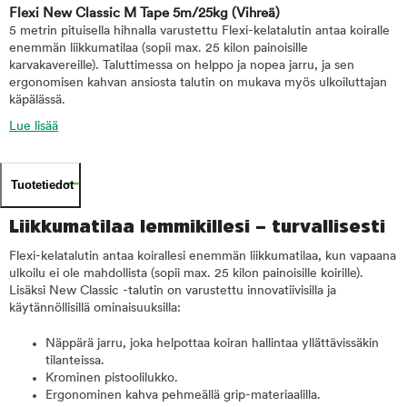
Flexi New Classic M Tape 5m/25kg
(Vihreä)
5 metrin pituisella hihnalla varustettu Flexi-kelatalutin antaa koiralle
enemmän liikkumatilaa (sopii max. 25 kilon painoisille
karvakavereille). Taluttimessa on helppo ja nopea jarru, ja sen
ergonomisen kahvan ansiosta talutin on mukava myös ulkoiluttajan
käpälässä.
Lue lisää
Tuotetiedot
Liikkumatilaa lemmikillesi – turvallisesti
Flexi-kelatalutin antaa koirallesi enemmän liikkumatilaa, kun vapaana
ulkoilu ei ole mahdollista (sopii max. 25 kilon painoisille koirille).
Lisäksi New Classic -talutin on varustettu innovatiivisilla ja
käytännöllisillä ominaisuuksilla:
Näppärä jarru, joka helpottaa koiran hallintaa yllättävissäkin
tilanteissa.
Krominen pistoolilukko.
Ergonominen kahva pehmeällä grip-materiaalilla.