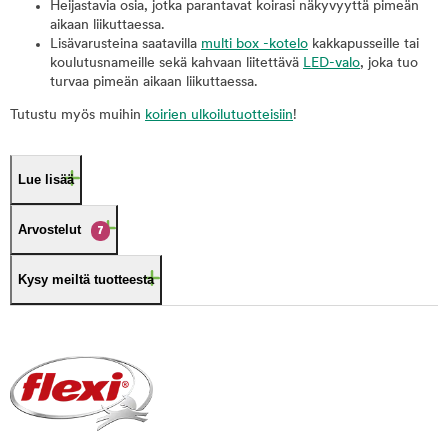
Heijastavia osia, jotka parantavat koirasi näkyvyyttä pimeän
aikaan liikuttaessa.
Lisävarusteina saatavilla
multi box -kotelo
kakkapusseille tai
koulutusnameille sekä kahvaan liitettävä
LED-valo
, joka tuo
turvaa pimeän aikaan liikuttaessa.
Tutustu myös muihin
koirien ulkoilutuotteisiin
!
Lue lisää
Arvostelut
7
Kysy meiltä tuotteesta