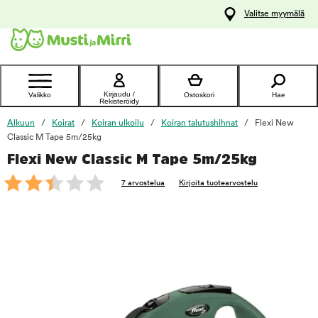
y
Valitse myymälä
ltöön
Ota yhteyttä
asiakaspalveluun
Kirjaudu /
Valikko
Ostoskori
Hae
Rekisteröidy
Alkuun
Koirat
Koiran ulkoilu
Koiran talutushihnat
Flexi New
Classic M Tape 5m/25kg
Flexi New Classic M Tape 5m/25kg
foo
7 arvostelua
Kirjoita tuotearvostelu