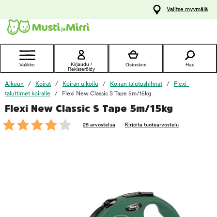
y
Valitse myymälä
ltöön
Ota yhteyttä
asiakaspalveluun
Kirjaudu /
Valikko
Ostoskori
Hae
Rekisteröidy
Alkuun
Koirat
Koiran ulkoilu
Koiran talutushihnat
Flexi-
taluttimet koiralle
Flexi New Classic S Tape 5m/15kg
Flexi New Classic S Tape 5m/15kg
foo
25 arvostelua
Kirjoita tuotearvostelu