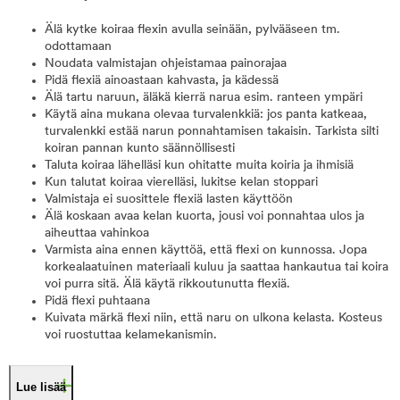
Älä kytke koiraa flexin avulla seinään, pylvääseen tm.
odottamaan
Noudata valmistajan ohjeistamaa painorajaa
Pidä flexiä ainoastaan kahvasta, ja kädessä
Älä tartu naruun, äläkä kierrä narua esim. ranteen ympäri
Käytä aina mukana olevaa turvalenkkiä: jos panta katkeaa,
turvalenkki estää narun ponnahtamisen takaisin. Tarkista silti
koiran pannan kunto säännöllisesti
Taluta koiraa lähelläsi kun ohitatte muita koiria ja ihmisiä
Kun talutat koiraa vierelläsi, lukitse kelan stoppari
Valmistaja ei suosittele flexiä lasten käyttöön
Älä koskaan avaa kelan kuorta, jousi voi ponnahtaa ulos ja
aiheuttaa vahinkoa
Varmista aina ennen käyttöä, että flexi on kunnossa. Jopa
korkealaatuinen materiaali kuluu ja saattaa hankautua tai koira
voi purra sitä. Älä käytä rikkoutunutta flexiä.
Pidä flexi puhtaana
Kuivata märkä flexi niin, että naru on ulkona kelasta. Kosteus
voi ruostuttaa kelamekanismin.
Lue lisää