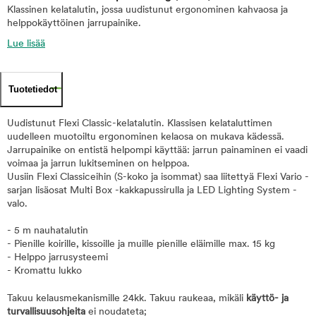
Klassinen kelatalutin, jossa uudistunut ergonominen kahvaosa ja
helppokäyttöinen jarrupainike.
Lue lisää
Tuotetiedot
Uudistunut Flexi Classic-kelatalutin. Klassisen kelataluttimen
uudelleen muotoiltu ergonominen kelaosa on mukava kädessä.
Jarrupainike on entistä helpompi käyttää: jarrun painaminen ei vaadi
voimaa ja jarrun lukitseminen on helppoa.
Uusiin Flexi Classiceihin (S-koko ja isommat) saa liitettyä Flexi Vario -
sarjan lisäosat Multi Box -kakkapussirulla ja LED Lighting System -
valo.
- 5 m nauhatalutin
- Pienille koirille, kissoille ja muille pienille eläimille max. 15 kg
- Helppo jarrusysteemi
- Kromattu lukko
Takuu kelausmekanismille 24kk. Takuu raukeaa, mikäli
käyttö- ja
turvallisuusohjeita
ei noudateta;