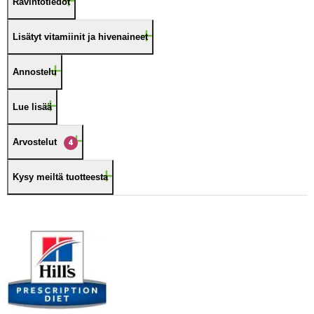
Ravintotiedot
Lisätyt vitamiinit ja hivenaineet
Annostelu
Lue lisää
Arvostelut
4
Kysy meiltä tuotteesta