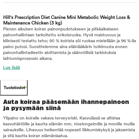
Hill's Prescription Diet Canine Mini Metabolic Weight Loss &
Maintenance Chicken
(3 kg)
Pienen aikuisen koiran painonpudotukseen ja pitkäaikaiseen
painonhallintaan tarkoitettu erikoisruoka. Hyvä maistuvuus ja
kliinisesti testattu teho; 90 % koirista söi ruokaa mielellään ja 96 %:lla
paino putosi. Suosittelemme aina eläinlääkärin tutkimusta ennen
painonhallintadieetin aloittamista ja säännöllisiä tarkistuksia
laihtumisprosessin aikana.
Lue lisää
Tuotetiedot
Auta koiraa pääsemään ihannepainoon
ja pysymään siinä
Ylipaino on koiralle vakava terveysriski. Kasvuiässä se altistaa
kasvuhäiriöille ja kautta elämän mm. nivelongelmille ja monille muille
sairauksille. Lihavuus heikentää nopeasti liikkumiskykyä ja jaksamista
ja sitä kautta koiran elämänlaatua.