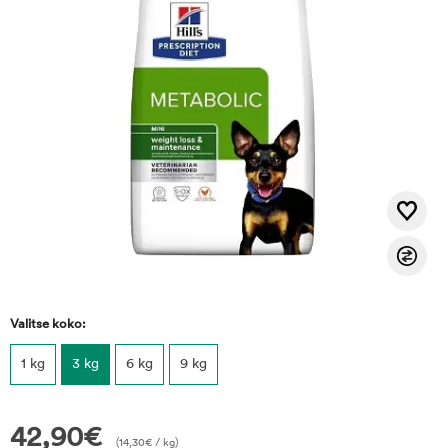
Valitse koko:
1 kg
3 kg
6 kg
9 kg
42,90
€
(
14,30
€
/ kg)