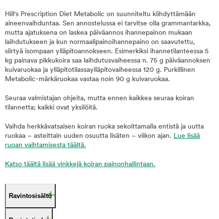
Hill's Prescription Diet Metabolic on suunniteltu kiihdyttämään
aineenvaihduntaa. Sen annostelussa ei tarvitse olla grammantarkka,
mutta ajatuksena on laskea päiväannos ihannepainon mukaan
laihdutukseen ja kun normaalipainoihannepaino on saavutettu,
siirtyä isompaan ylläpitoannokseen. Esimerkiksi ihannetilanteessa 5
kg painava pikkukoira saa laihdutusvaiheessa n. 75 g päiväannoksen
kuivaruokaa ja ylläpitotilassaylläpitovaiheessa 120 g. Purkillinen
Metabolic-märkäruokaa vastaa noin 90 g kuivaruokaa.
Seuraa valmistajan ohjeita, mutta ennen kaikkea seuraa koiran
tilannetta; kaikki ovat yksilöitä.
Vaihda herkkävatsaisen koiran ruoka sekoittamalla entistä ja uutta
ruokaa – asteittain uuden osuutta lisäten – viikon ajan.
Lue lisää
ruoan vaihtamisesta täältä.
Katso täältä lisää vinkkejä koiran painonhallintaan.
Ravintosisältö