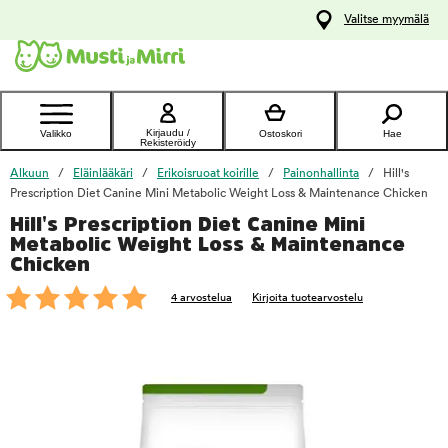
y
Valitse myymälä
ltöön
Ota yhteyttä
asiakaspalveluun
Kirjaudu /
Valikko
Ostoskori
Hae
Rekisteröidy
Alkuun
Eläinlääkäri
Erikoisruoat koirille
Painonhallinta
Hill's
Prescription Diet Canine Mini Metabolic Weight Loss & Maintenance Chicken
Hill's Prescription Diet Canine Mini
foo
Metabolic Weight Loss & Maintenance
Chicken
4 arvostelua
Kirjoita tuotearvostelu