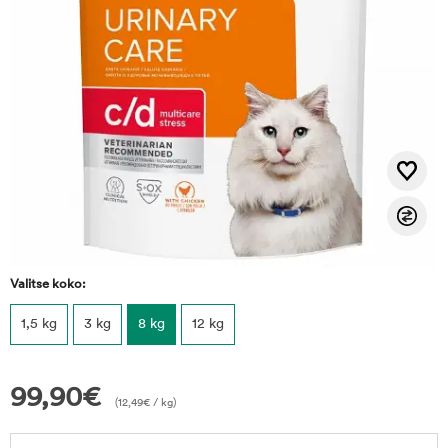
Valitse koko:
1,5 kg
3 kg
8 kg
12 kg
99,90
€
(
12,49
€
/ kg)