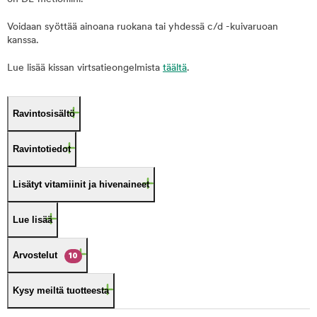
Voidaan syöttää ainoana ruokana tai yhdessä c/d -kuivaruoan
kanssa.
Lue lisää kissan virtsatieongelmista
täältä
.
Ravintosisältö
Ravintotiedot
Lisätyt vitamiinit ja hivenaineet
Lue lisää
Arvostelut
10
Kysy meiltä tuotteesta