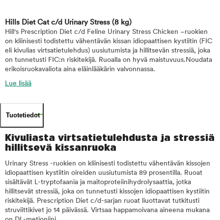
Hills Diet Cat c/d Urinary Stress
(8 kg)
Hill's Prescription Diet c/d Feline Urinary Stress Chicken –ruokien
on kliinisesti todistettu vähentävän kissan idiopaattisen kystiitin (FIC
eli kivulias virtsatietulehdus) uusiutumista ja hillitsevän stressiä, joka
on tunnetusti FIC:n riskitekijä. Ruoalla on hyvä maistuvuus.Noudata
erikoisruokavaliota aina eläinlääkärin valvonnassa.
Lue lisää
Tuotetiedot
Kivuliasta virtsatietulehdusta ja stressiä
hillitsevä kissanruoka
Urinary Stress -ruokien on kliinisesti todistettu vähentävän kissojen
idiopaattisen kystiitin oireiden uusiutumista 89 prosentilla. Ruoat
sisältävät L-tryptofaania ja maitoproteiinihydrolysaattia, jotka
hillitsevät stressiä, joka on tunnetusti kissojen idiopaattisen kystiitin
riskitekijä. Prescription Diet c/d-sarjan ruoat liuottavat tutkitusti
struviittikivet jo 14 päivässä. Virtsaa happamoivana aineena mukana
on DL-metioniini.