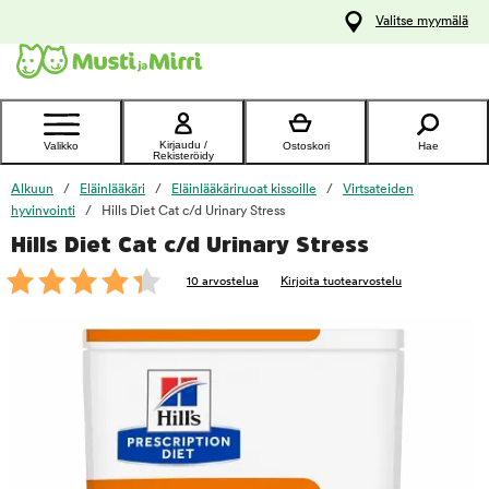
y
Valitse myymälä
ltöön
Ota yhteyttä
asiakaspalveluun
Kirjaudu /
Valikko
Ostoskori
Hae
Rekisteröidy
Alkuun
Eläinlääkäri
Eläinlääkäriruoat kissoille
Virtsateiden
hyvinvointi
Hills Diet Cat c/d Urinary Stress
Hills Diet Cat c/d Urinary Stress
foo
10 arvostelua
Kirjoita tuotearvostelu