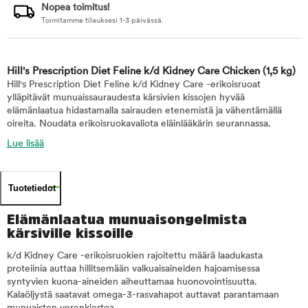
Nopea toimitus!
Toimitamme tilauksesi 1-3 päivässä.
Hill's Prescription Diet Feline k/d Kidney Care Chicken
(1,5 kg)
Hill's Prescription Diet Feline k/d Kidney Care -erikoisruoat
ylläpitävät munuaissauraudesta kärsivien kissojen hyvää
elämänlaatua hidastamalla sairauden etenemistä ja vähentämällä
oireita. Noudata erikoisruokavaliota eläinlääkärin seurannassa.
Lue lisää
Tuotetiedot
Elämänlaatua munuaisongelmista
kärsiville kissoille
k/d Kidney Care -erikoisruokien rajoitettu määrä laadukasta
proteiinia auttaa hillitsemään valkuaisaineiden hajoamisessa
syntyvien kuona-aineiden aiheuttamaa huonovointisuutta.
Kalaöljystä saatavat omega-3-rasvahapot auttavat parantamaan