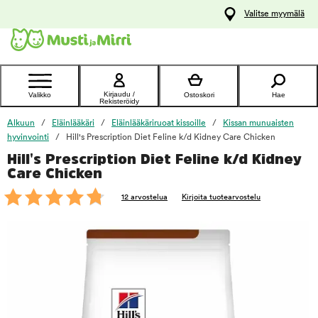
y
Valitse myymälä
ltöön
Ota yhteyttä
asiakaspalveluun
Kirjaudu /
Valikko
Ostoskori
Hae
Rekisteröidy
Alkuun
Eläinlääkäri
Eläinlääkäriruoat kissoille
Kissan munuaisten
hyvinvointi
Hill's Prescription Diet Feline k/d Kidney Care Chicken
Hill's Prescription Diet Feline k/d Kidney
foo
Care Chicken
12 arvostelua
Kirjoita tuotearvostelu