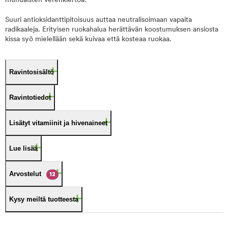
munuaisten verenkiertoa.
Suuri antioksidanttipitoisuus auttaa neutralisoimaan vapaita
radikaaleja. Erityisen ruokahalua herättävän koostumuksen ansiosta
kissa syö mielellään sekä kuivaa että kosteaa ruokaa.
Ravintosisältö
Ravintotiedot
Lisätyt vitamiinit ja hivenaineet
Lue lisää
Arvostelut
12
Kysy meiltä tuotteesta