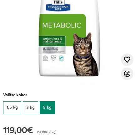
Valitse koko:
1,5 kg
3 kg
8 kg
119,00
€
(
14,88
€
/ kg)