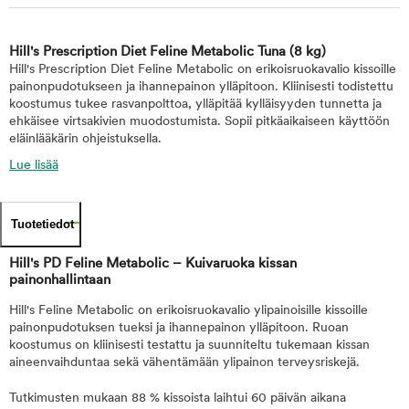
Hill's Prescription Diet Feline Metabolic Tuna
(8 kg)
Hill's Prescription Diet Feline Metabolic on erikoisruokavalio kissoille
painonpudotukseen ja ihannepainon ylläpitoon. Kliinisesti todistettu
koostumus tukee rasvanpolttoa, ylläpitää kylläisyyden tunnetta ja
ehkäisee virtsakivien muodostumista. Sopii pitkäaikaiseen käyttöön
eläinlääkärin ohjeistuksella.
Lue lisää
Tuotetiedot
Hill's PD Feline Metabolic – Kuivaruoka kissan
painonhallintaan
Hill's Feline Metabolic on erikoisruokavalio ylipainoisille kissoille
painonpudotuksen tueksi ja ihannepainon ylläpitoon. Ruoan
koostumus on kliinisesti testattu ja suunniteltu tukemaan kissan
aineenvaihduntaa sekä vähentämään ylipainon terveysriskejä.
Tutkimusten mukaan 88 % kissoista laihtui 60 päivän aikana