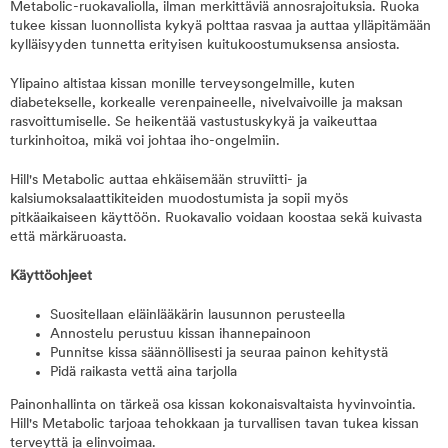
Metabolic-ruokavaliolla, ilman merkittäviä annosrajoituksia. Ruoka
tukee kissan luonnollista kykyä polttaa rasvaa ja auttaa ylläpitämään
kylläisyyden tunnetta erityisen kuitukoostumuksensa ansiosta.
Ylipaino altistaa kissan monille terveysongelmille, kuten
diabetekselle, korkealle verenpaineelle, nivelvaivoille ja maksan
rasvoittumiselle. Se heikentää vastustuskykyä ja vaikeuttaa
turkinhoitoa, mikä voi johtaa iho-ongelmiin.
Hill's Metabolic auttaa ehkäisemään struviitti- ja
kalsiumoksalaattikiteiden muodostumista ja sopii myös
pitkäaikaiseen käyttöön. Ruokavalio voidaan koostaa sekä kuivasta
että märkäruoasta.
Käyttöohjeet
Suositellaan eläinlääkärin lausunnon perusteella
Annostelu perustuu kissan ihannepainoon
Punnitse kissa säännöllisesti ja seuraa painon kehitystä
Pidä raikasta vettä aina tarjolla
Painonhallinta on tärkeä osa kissan kokonaisvaltaista hyvinvointia.
Hill's Metabolic tarjoaa tehokkaan ja turvallisen tavan tukea kissan
terveyttä ja elinvoimaa.