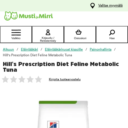
y
Valitse myymälä
ltöön
Ota yhteyttä
asiakaspalveluun
Kirjaudu /
Valikko
Ostoskori
Hae
Rekisteröidy
Alkuun
Eläinlääkäri
Eläinlääkäriruoat kissoille
Painonhallinta
Hill's Prescription Diet Feline Metabolic Tuna
Hill's Prescription Diet Feline Metabolic
foo
Tuna
Kirjoita tuotearvostelu