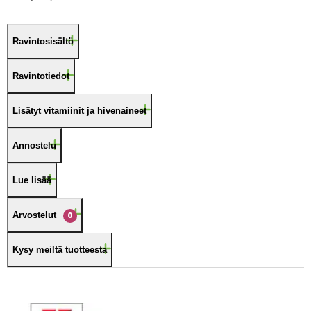
Ravintosisältö
Ravintotiedot
Lisätyt vitamiinit ja hivenaineet
Annostelu
Lue lisää
Arvostelut
0
Kysy meiltä tuotteesta