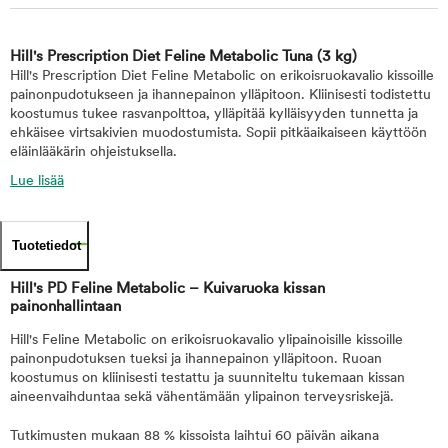
Hill's Prescription Diet Feline Metabolic Tuna
(3 kg)
Hill's Prescription Diet Feline Metabolic on erikoisruokavalio kissoille
painonpudotukseen ja ihannepainon ylläpitoon. Kliinisesti todistettu
koostumus tukee rasvanpolttoa, ylläpitää kylläisyyden tunnetta ja
ehkäisee virtsakivien muodostumista. Sopii pitkäaikaiseen käyttöön
eläinlääkärin ohjeistuksella.
Lue lisää
Tuotetiedot
Hill's PD Feline Metabolic – Kuivaruoka kissan
painonhallintaan
Hill's Feline Metabolic on erikoisruokavalio ylipainoisille kissoille
painonpudotuksen tueksi ja ihannepainon ylläpitoon. Ruoan
koostumus on kliinisesti testattu ja suunniteltu tukemaan kissan
aineenvaihduntaa sekä vähentämään ylipainon terveysriskejä.
Tutkimusten mukaan 88 % kissoista laihtui 60 päivän aikana