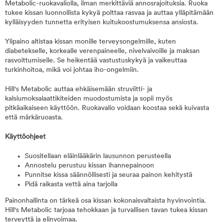
Metabolic-ruokavaliolla, ilman merkittäviä annosrajoituksia. Ruoka
tukee kissan luonnollista kykyä polttaa rasvaa ja auttaa ylläpitämään
kylläisyyden tunnetta erityisen kuitukoostumuksensa ansiosta.
Ylipaino altistaa kissan monille terveysongelmille, kuten
diabetekselle, korkealle verenpaineelle, nivelvaivoille ja maksan
rasvoittumiselle. Se heikentää vastustuskykyä ja vaikeuttaa
turkinhoitoa, mikä voi johtaa iho-ongelmiin.
Hill's Metabolic auttaa ehkäisemään struviitti- ja
kalsiumoksalaattikiteiden muodostumista ja sopii myös
pitkäaikaiseen käyttöön. Ruokavalio voidaan koostaa sekä kuivasta
että märkäruoasta.
Käyttöohjeet
Suositellaan eläinlääkärin lausunnon perusteella
Annostelu perustuu kissan ihannepainoon
Punnitse kissa säännöllisesti ja seuraa painon kehitystä
Pidä raikasta vettä aina tarjolla
Painonhallinta on tärkeä osa kissan kokonaisvaltaista hyvinvointia.
Hill's Metabolic tarjoaa tehokkaan ja turvallisen tavan tukea kissan
terveyttä ja elinvoimaa.