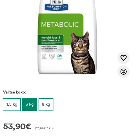
Valitse koko:
1,5 kg
3 kg
8 kg
53,90
€
(
17,97
€
/ kg)