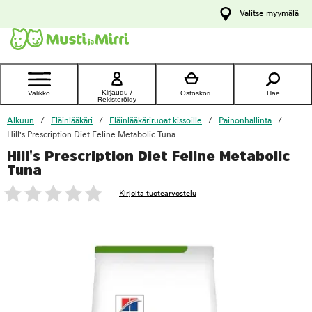
y
Valitse myymälä
ltöön
Ota yhteyttä
asiakaspalveluun
Kirjaudu /
Valikko
Ostoskori
Hae
Rekisteröidy
Alkuun
Eläinlääkäri
Eläinlääkäriruoat kissoille
Painonhallinta
Hill's Prescription Diet Feline Metabolic Tuna
Hill's Prescription Diet Feline Metabolic
foo
Tuna
Kirjoita tuotearvostelu