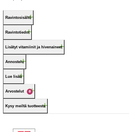
Ravintosisältö
Ravintotiedot
Lisätyt vitamiinit ja hivenaineet
Annostelu
Lue lisää
Arvostelut
0
Kysy meiltä tuotteesta