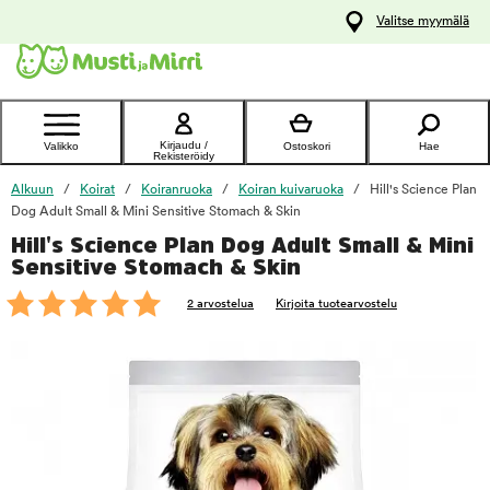
y
Valitse myymälä
ltöön
Ota yhteyttä
asiakaspalveluun
Kirjaudu /
Valikko
Ostoskori
Hae
Rekisteröidy
Alkuun
Koirat
Koiranruoka
Koiran kuivaruoka
Hill's Science Plan
Dog Adult Small & Mini Sensitive Stomach & Skin
Hill's Science Plan Dog Adult Small & Mini
foo
Sensitive Stomach & Skin
2 arvostelua
Kirjoita tuotearvostelu