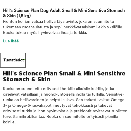
Hill's Science Plan Dog Adult Small & Mini Sensitive Stomach
& Skin
(1,5 kg)
Pienten koirien vatsaa hellivä täysravinto, joka on suunniteltu
tukemaan ruoansulatusta ja sopii herkkävatsaisimmillekin yksilöille.
Ruoka tukee myös hyvinvoivaa ihoa ja turkkia.
Lue lisää
Tuotetiedot
Hill's Science Plan Small & Mini Sensitive
Stomach & Skin
Ruoka on suunniteltu erityisesti herkille aikuislle koirille, jotka
oireilevat vatsallaan ja huonokuntoisella iholla tai turkilla. Sensitive-
ruoka on hellävarainen ja helpsti sulava. Sen tarkasti valitut Omega-
3- ja Omega-6-rasvahapot imeytyvät tehokkaasti ja tukevat
erityisesti turkin ja ihon hyvinvointia ja prebiootit ravitsevat suoliston
tervettä mikrobikantaa. Ruoka on suunniteltu erityisesti pienille
koirille.