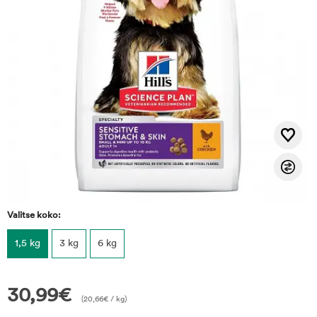
Valitse koko:
1,5 kg
3 kg
6 kg
30,99
€
(
20,66
€
/ kg)