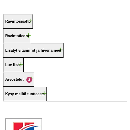
Ravintosisältö
Ravintotiedot
Lisätyt vitamiinit ja hivenaineet
Lue lisää
Arvostelut
2
Kysy meiltä tuotteesta