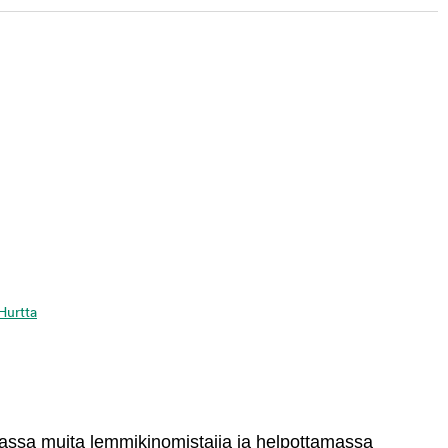
 Hurtta
massa muita lemmikinomistajia ja helpottamassa