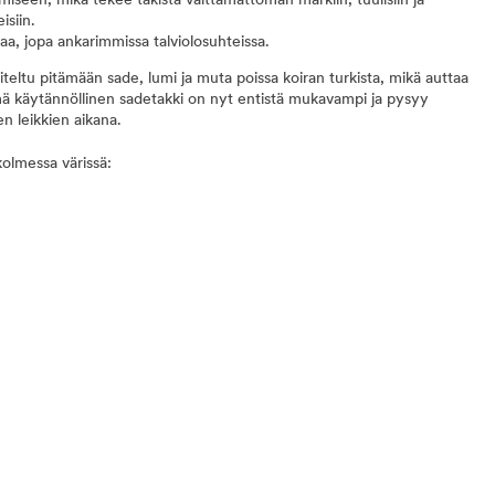
iseen, mikä tekee takista välttämättömän märkiin, tuulisiin ja
isiin.
aa, jopa ankarimmissa talviolosuhteissa.
eltu pitämään sade, lumi ja muta poissa koiran turkista, mikä auttaa
ämä käytännöllinen sadetakki on nyt entistä mukavampi ja pysyy
en leikkien aikana.
olmessa värissä: