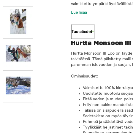
valmistettu ympäristöystävällisist
Lue lisää
Tuotetiedot
Hurtta Monsoon III
Hurtta Monsoon III Eco on täydel
talvisäässä. Tämä päivitetty malli
paremman istuvuuden ja suojan, ku
Ominaisuudet:
Valmistettu 100% kierrätysm
Uudistettu muotoilu suojaa
Pitää veden ja mudan poissa
Erityinen aukko mahdollistaa
Takissa on sisäpuolella sää
Sadetakissa on myös täysin
Pehmeä ja säädettävä vede
Tyylikkäät heijastimet tak