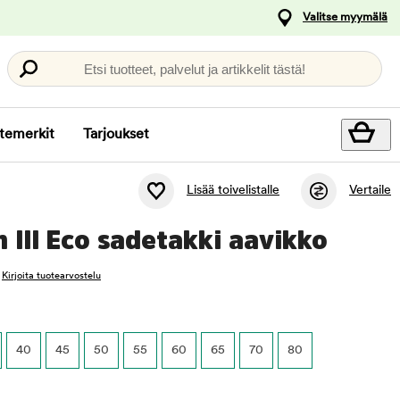
Valitse myymälä
Etsi tuotteet, palvelut ja artikkelit tästä!
temerkit
Tarjoukset
Lisää toivelistalle
Vertaile
 III Eco sadetakki aavikko
Kirjoita tuotearvostelu
40
45
50
55
60
65
70
80