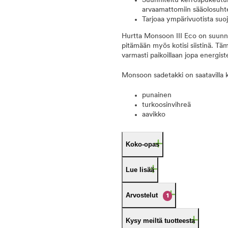
Suunniteltu kerrospukeutum
arvaamattomiin sääolosuhte
Tarjoaa ympärivuotista suoj
Hurtta Monsoon III Eco on suunnit
pitämään myös kotisi siistinä. T
varmasti paikoillaan jopa energist
Monsoon sadetakki on saatavilla k
punainen
turkoosinvihreä
aavikko
Koko-opas
Lue lisää
Arvostelut
1
Kysy meiltä tuotteesta