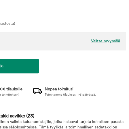
astosta)
Valitse myymälä
0€ tilauksille
Nopea toimitus!
n toimituksen!
Toimitamme tilauksesi 1-3 päivässä.
takki aavikko
(23)
nen valinta koiranomistajille, jotka haluavat tarjota koiralleen parasta
isissa sääolosuhteissa. Tämä tyylikäs ja toiminnallinen sadetakki on