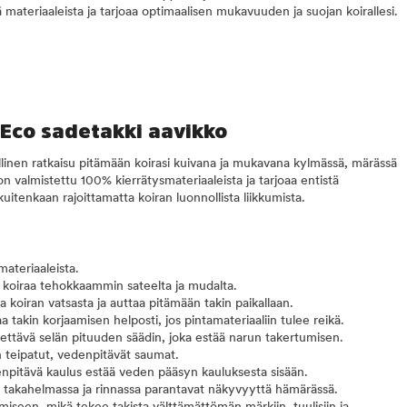
ä materiaaleista ja tarjoaa optimaalisen mukavuuden ja suojan koirallesi.
 Eco sadetakki aavikko
linen ratkaisu pitämään koirasi kuivana ja mukavana kylmässä, märässä
 on valmistettu 100% kierrätysmateriaaleista ja tarjoaa entistä
itenkaan rajoittamatta koiran luonnollista liikkumista.
ateriaaleista.
 koiraa tehokkaammin sateelta ja mudalta.
 koiran vatsasta ja auttaa pitämään takin paikallaan.
 takin korjaamisen helposti, jos pintamateriaaliin tulee reikä.
dettävä selän pituuden säädin, joka estää narun takertumisen.
 teipatut, vedenpitävät saumat.
npitävä kaulus estää veden pääsyn kauluksesta sisään.
in takahelmassa ja rinnassa parantavat näkyvyyttä hämärässä.