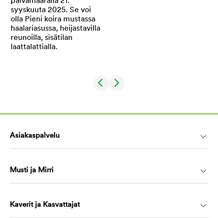
Asiakaspalvelu
Musti ja Mirri
Kaverit ja Kasvattajat