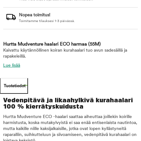
Nopea toimitus!
Toimitamme tilauksesi 1-3 päivässä.
Hurtta Mudventure haalari ECO harmaa
(55M)
Kaivattu käytännöllinen koiran kurahaalari tuo avun sadesäillä ja
rapakeleillä.
Lue lisää
Tuotetiedot
Vedenpitävä ja likaahylkivä kurahaalari
100 % kierrätyskuidusta
Hurtta Mudventure ECO -haalari saattaa aiheuttaa joillekin koirille
harmistusta, koska mutakylvyistä ei saa enää entisenlaista nautintoa,
mutta kaikille niille kaksijalkaisille, jotka ovat lopen kyllästyneitä
raparalliin, suihkutteluun ja siivoamiseen, vedenpitävä kurahaalari on
loistava keksintö.