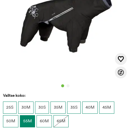
Valitse koko:
25S
30M
30S
35M
35S
40M
45M
50M
55M
60M
65M