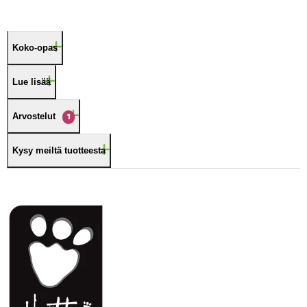
Koko-opas
Lue lisää
Arvostelut
1
Kysy meiltä tuotteesta