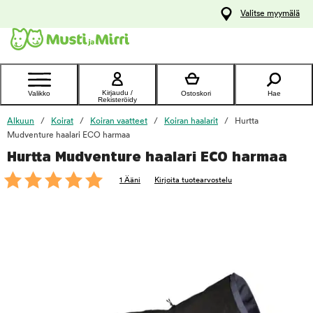
y
Valitse myymälä
ltöön
Ota yhteyttä
asiakaspalveluun
Kirjaudu /
Valikko
Ostoskori
Hae
Rekisteröidy
Alkuun
Koirat
Koiran vaatteet
Koiran haalarit
Hurtta
Mudventure haalari ECO harmaa
Hurtta Mudventure haalari ECO harmaa
foo
1 Ääni
Kirjoita tuotearvostelu