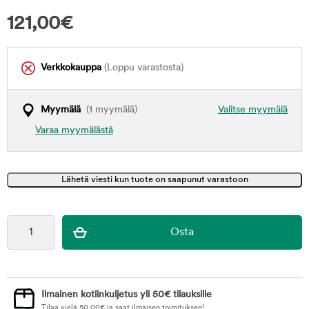
121,00
€
Verkkokauppa
(Loppu varastosta)
Myymälä
(1 myymälä)
Valitse myymälä
Varaa myymälästä
Ilmainen kotiinkuljetus yli 50€ tilauksille
Tilaa vielä
50,00
€
ja saat ilmaisen toimituksen!