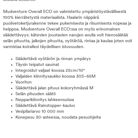
Mudventure Overall ECO on valmistettu ympäristöystävällisestä
100% kierrätetystä materiaalista. Haalarin näppärä
puolivetoketjurakenne tekee pukemisesta ja riisumisesta nopeaa ja
helppoa. Mudventure Overall ECO:ssa on myös erinomainen
säädettävyys: kätevien joustavien narujen avulla voit hienosäätää
selän pituutta, jalkojen pituutta, vyötäröä, rintaa ja kaulaa joten voit
varmistaa koirallesi täydellisen istuvuuden.
Säädettävä vyötärön ja rinnan ympärys
Täysin teipatut saumat
Integroidut valjaat koossa 25cm/10"
Valjaiden kiinnitysaukko koossa 30S–65M
Vuoriton
Säädettävä jalan pituus kokoryhmässä M
Selän pituuden säätö
Nepparikiinnitys lahkeensuissa
Säädettävä Rainstopper-kaulus
Vesipilariarvo 10 000 mm
Konepesu 30-asteessa, noudata pesuohjeita