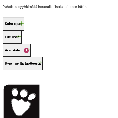
Puhdista pyyhkimällä kostealla liinalla tai pese käsin.
Koko-opas
Lue lisää
Arvostelut
1
Kysy meiltä tuotteesta