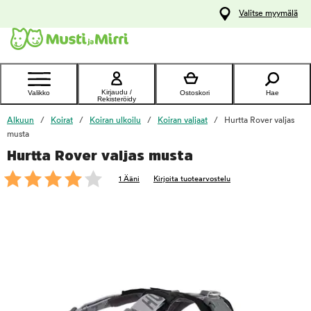
y
Valitse myymälä
ltöön
Ota yhteyttä
asiakaspalveluun
Kirjaudu /
Valikko
Ostoskori
Hae
Rekisteröidy
Alkuun
Koirat
Koiran ulkoilu
Koiran valjaat
Hurtta Rover valjas
musta
Hurtta Rover valjas musta
foo
1 Ääni
Kirjoita tuotearvostelu