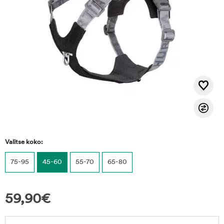
Valitse koko:
75-95
45-60
55-70
65-80
59,90
€