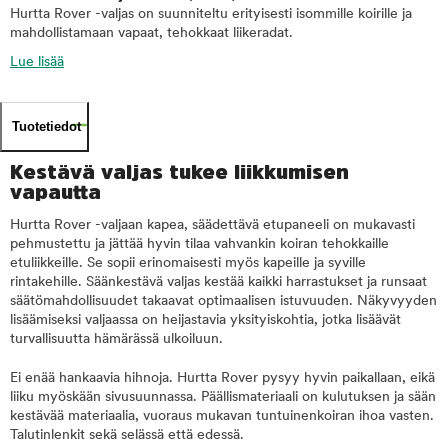
Hurtta Rover -valjas on suunniteltu erityisesti isommille koirille ja
mahdollistamaan vapaat, tehokkaat liikeradat.
Lue lisää
Tuotetiedot
Kestävä valjas tukee liikkumisen
vapautta
Hurtta Rover -valjaan kapea, säädettävä etupaneeli on mukavasti
pehmustettu ja jättää hyvin tilaa vahvankin koiran tehokkaille
etuliikkeille. Se sopii erinomaisesti myös kapeille ja syville
rintakehille. Säänkestävä valjas kestää kaikki harrastukset ja runsaat
säätömahdollisuudet takaavat optimaalisen istuvuuden. Näkyvyyden
lisäämiseksi valjaassa on heijastavia yksityiskohtia, jotka lisäävät
turvallisuutta hämärässä ulkoiluun.
Ei enää hankaavia hihnoja. Hurtta Rover pysyy hyvin paikallaan, eikä
liiku myöskään sivusuunnassa. Päällismateriaali on kulutuksen ja sään
kestävää materiaalia, vuoraus mukavan tuntuinenkoiran ihoa vasten.
Talutinlenkit sekä selässä että edessä.