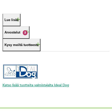
Lue lisää
Arvostelut
2
Kysy meiltä tuotteesta
Katso lisää tuotteita valmistajalta Ideal Dog