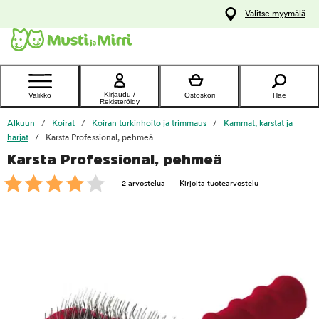
y
Valitse myymälä
ltöön
Ota yhteyttä
asiakaspalveluun
Kirjaudu /
Valikko
Ostoskori
Hae
Rekisteröidy
Alkuun
Koirat
Koiran turkinhoito ja trimmaus
Kammat, karstat ja
harjat
Karsta Professional, pehmeä
Karsta Professional, pehmeä
foo
2 arvostelua
Kirjoita tuotearvostelu