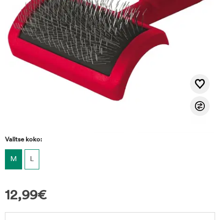
Valitse koko:
M
L
12,99
€