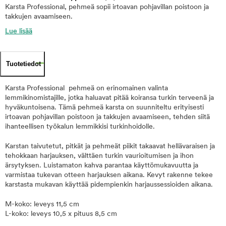
Karsta Professional, pehmeä sopii irtoavan pohjavillan poistoon ja
takkujen avaamiseen.
Lue lisää
Tuotetiedot
Karsta Professional pehmeä on erinomainen valinta
lemmikinomistajille, jotka haluavat pitää koiransa turkin terveenä ja
hyväkuntoisena. Tämä pehmeä karsta on suunniteltu erityisesti
irtoavan pohjavillan poistoon ja takkujen avaamiseen, tehden siitä
ihanteellisen työkalun lemmikkisi turkinhoidolle.
Karstan taivutetut, pitkät ja pehmeät piikit takaavat hellävaraisen ja
tehokkaan harjauksen, välttäen turkin vaurioitumisen ja ihon
ärsytyksen. Luistamaton kahva parantaa käyttömukavuutta ja
varmistaa tukevan otteen harjauksen aikana. Kevyt rakenne tekee
karstasta mukavan käyttää pidempienkin harjaussessioiden aikana.
M-koko: leveys 11,5 cm
L-koko: leveys 10,5 x pituus 8,5 cm