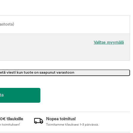
astosta)
Valitse myymälä
0€ tilauksille
Nopea toimitus!
n toimituksen!
Toimitamme tilauksesi 1-3 päivässä.