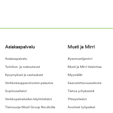
Asiakaspalvelu
Musti ja Mirri
Asiakaspalvelu
#yesmustijamirri
Toimitus- ja maksutavat
Musti ja Mirri tiedottaa
Kysymykset ja vastaukset
Myymälät
Verkkokauppaostosten palautus
Saavutettavuusseloste
Sopimusehdot
Tietoa yrityksestä
Verkkopalveluiden käyttöehdot
Yhteystiedot
Tietosuoja Musti Group Nordicilla
Avoimet työpaikat