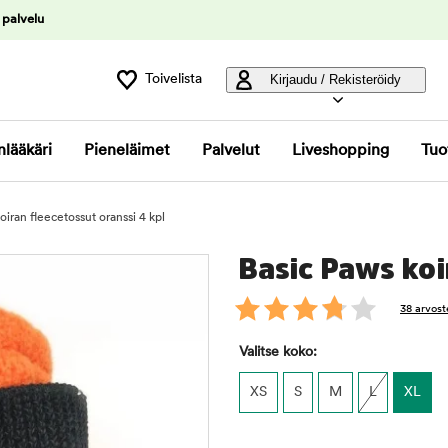
 palvelu
Toivelista
Kirjaudu / Rekisteröidy
nlääkäri
Pieneläimet
Palvelut
Liveshopping
Tuo
oiran fleecetossut oranssi 4 kpl
Basic Paws koi
38 arvost
Valitse koko:
XS
S
M
L
XL