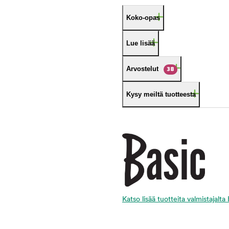
Koko-opas
Lue lisää
Arvostelut
38
Kysy meiltä tuotteesta
Katso lisää tuotteita valmistajalta