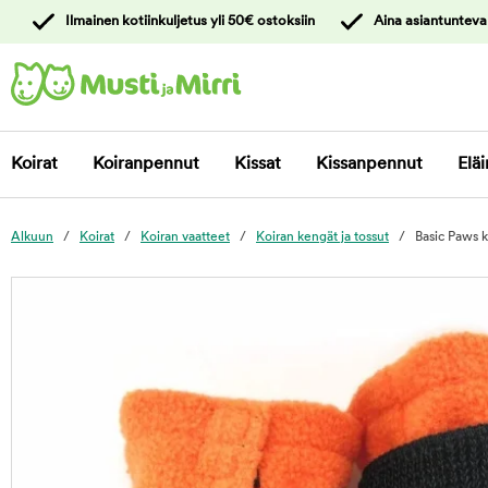
y
Ilmainen kotiinkuljetus yli 50€ ostoksiin
Aina asiantunteva
ltöön
Ota yhteyttä
asiakaspalveluun
Koirat
Koiranpennut
Kissat
Kissanpennut
Eläi
Alkuun
Koirat
Koiran vaatteet
Koiran kengät ja tossut
Basic Paws k
foo