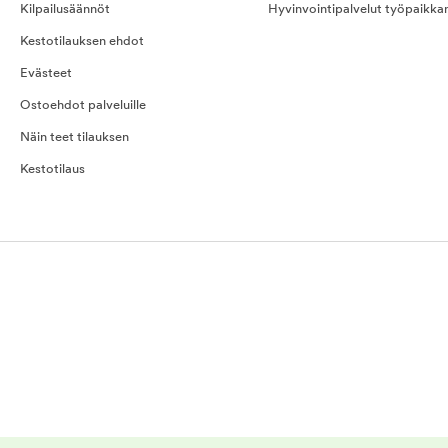
Kilpailusäännöt
Hyvinvointipalvelut työpaikka
Kestotilauksen ehdot
Evästeet
Ostoehdot palveluille
Näin teet tilauksen
Kestotilaus