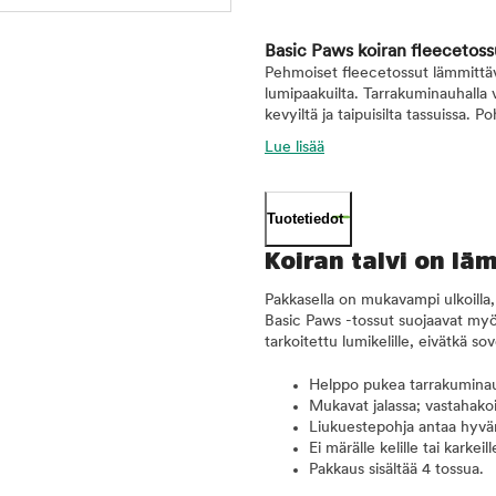
Basic Paws koiran fleecetoss
Pehmoiset fleecetossut lämmittävä
lumipaakuilta. Tarrakuminauhalla 
kevyiltä ja taipuisilta tassuissa.
Lue lisää
Tuotetiedot
Koiran talvi on lä
Pakkasella on mukavampi ulkoilla, 
Basic Paws -tossut suojaavat myös
tarkoitettu lumikelille, eivätkä sov
Helppo pukea tarrakuminauh
Mukavat jalassa; vastahakoi
Liukuestepohja antaa hyvän
Ei märälle kelille tai karkeill
Pakkaus sisältää 4 tossua.