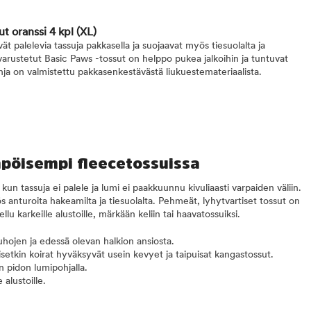
ut oranssi 4 kpl
(XL)
t palelevia tassuja pakkasella ja suojaavat myös tiesuolalta ja
varustetut Basic Paws -tossut on helppo pukea jalkoihin ja tuntuvat
 Pohja on valmistettu pakkasenkestävästä liukuestemateriaalista.
mpöisempi fleecetossuissa
kun tassuja ei palele ja lumi ei paakkuunnu kivuliaasti varpaiden väliin.
 anturoita hakeamilta ja tiesuolalta. Pehmeät, lyhytvartiset tossut on
ellu karkeille alustoille, märkään keliin tai haavatossuiksi.
ojen ja edessä olevan halkion ansiosta.
setkin koirat hyväksyvät usein kevyet ja taipuisat kangastossut.
 pidon lumipohjalla.
e alustoille.