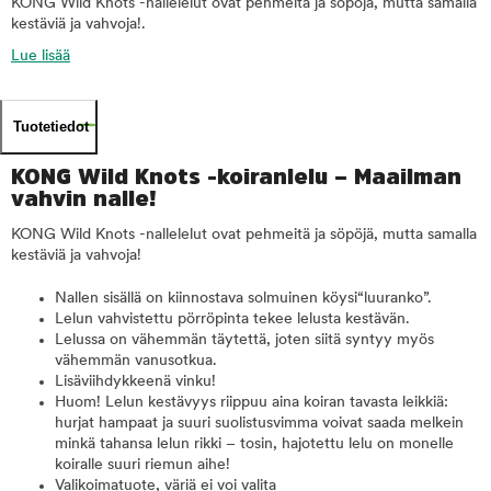
KONG Wild Knots -nallelelut ovat pehmeitä ja söpöjä, mutta samalla
kestäviä ja vahvoja!.
Lue lisää
Tuotetiedot
KONG Wild Knots -koiranlelu – Maailman
vahvin nalle!
KONG Wild Knots -nallelelut ovat pehmeitä ja söpöjä, mutta samalla
kestäviä ja vahvoja!
Nallen sisällä on kiinnostava solmuinen köysi“luuranko”.
Lelun vahvistettu pörröpinta tekee lelusta kestävän.
Lelussa on vähemmän täytettä, joten siitä syntyy myös
vähemmän vanusotkua.
Lisäviihdykkeenä vinku!
Huom! Lelun kestävyys riippuu aina koiran tavasta leikkiä:
hurjat hampaat ja suuri suolistusvimma voivat saada melkein
minkä tahansa lelun rikki – tosin, hajotettu lelu on monelle
koiralle suuri riemun aihe!
Valikoimatuote, väriä ei voi valita