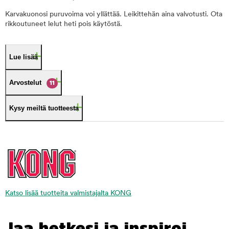
Karvakuonosi puruvoima voi yllättää. Leikittehän aina valvotusti. Ota
rikkoutuneet lelut heti pois käytöstä.
Lue lisää
Arvostelut
11
Kysy meiltä tuotteesta
Katso lisää tuotteita valmistajalta KONG
Jaa hetkesi ja inspiroi