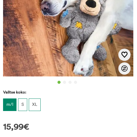
Valitse koko:
m/l
S
XL
15,99
€