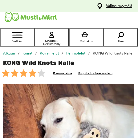
y
Valitse myymälä
ltöön
Ota yhteyttä
asiakaspalveluun
Kirjaudu /
Valikko
Ostoskori
Hae
Rekisteröidy
Alkuun
Koirat
Koiran lelut
Pehmolelut
KONG Wild Knots Nalle
KONG Wild Knots Nalle
foo
11 arvostelua
Kirjoita tuotearvostelu