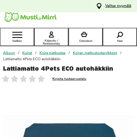
y
Valitse myymälä
ltöön
Ota yhteyttä
asiakaspalveluun
Kirjaudu /
Valikko
Ostoskori
Hae
Rekisteröidy
Alkuun
Koirat
Koira matkustaa
Koiran matkustustarvikkeet
Lattiamatto 4Pets ECO autohäkkiin
Lattiamatto 4Pets ECO autohäkkiin
foo
Kirjoita tuotearvostelu