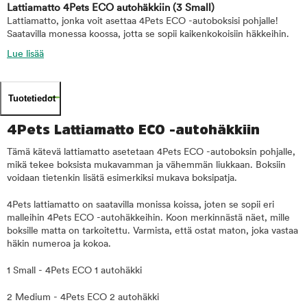
Lattiamatto 4Pets ECO autohäkkiin
(3 Small)
Lattiamatto, jonka voit asettaa 4Pets ECO -autoboksisi pohjalle!
Saatavilla monessa koossa, jotta se sopii kaikenkokoisiin häkkeihin.
Lue lisää
Tuotetiedot
4Pets Lattiamatto ECO -autohäkkiin
Tämä kätevä lattiamatto asetetaan 4Pets ECO -autoboksin pohjalle,
mikä tekee boksista mukavamman ja vähemmän liukkaan. Boksiin
voidaan tietenkin lisätä esimerkiksi mukava boksipatja.
4Pets lattiamatto on saatavilla monissa koissa, joten se sopii eri
malleihin 4Pets ECO -autohäkkeihin. Koon merkinnästä näet, mille
boksille matta on tarkoitettu. Varmista, että ostat maton, joka vastaa
häkin numeroa ja kokoa.
1 Small - 4Pets ECO 1 autohäkki
2 Medium - 4Pets ECO 2 autohäkki