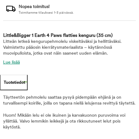
Nopea toimitus!
Toimitamme tilauksesi 1-3 päivässä.
Little&Bigger 1 Earth 4 Paws flatties kenguru
(35 cm)
Litteän letkeä kengurupehmolelu viskeltäväksi ja hellittäväksi.
Valmistettu pääosin kierrätysmateriaalista – käytännössä
muovipulloista, jotka ovat näin saaneet uuden elämän.
Lue lisää
Tuotetiedot
Täytteetön pehmolelu saattaa pysyä pidempään ehjänä ja on
turvallisempi koirille, joilla on tapana niellä lelujensa revittyä täytettä.
Huom! Mikään lelu ei ole ikuinen ja karvakuonon puruvoima voi
yllättää. Valvo lemmikin leikkejä ja ota rikkoutuneet lelut pois
käytöstä.