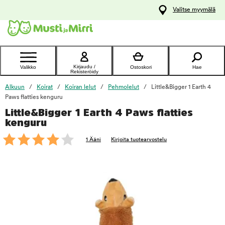
y
Valitse myymälä
ltöön
Ota yhteyttä
asiakaspalveluun
Kirjaudu /
Valikko
Ostoskori
Hae
Rekisteröidy
Alkuun
Koirat
Koiran lelut
Pehmolelut
Little&Bigger 1 Earth 4
Paws flatties kenguru
Little&Bigger 1 Earth 4 Paws flatties
foo
kenguru
1 Ääni
Kirjoita tuotearvostelu