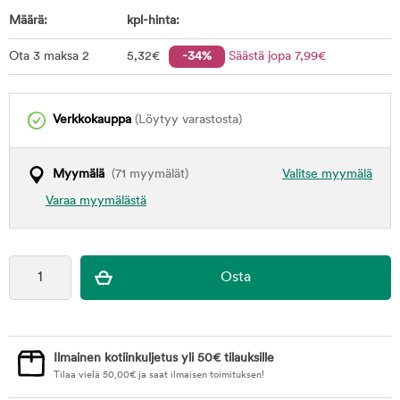
Määrä:
kpl-hinta:
Ota 3 maksa 2
5
,32
€
-34%
Säästä jopa
7
,99
€
Verkkokauppa
(Löytyy varastosta)
Myymälä
(71 myymälät)
Valitse myymälä
Varaa myymälästä
Ilmainen kotiinkuljetus yli 50€ tilauksille
Tilaa vielä
50,00
€
ja saat ilmaisen toimituksen!