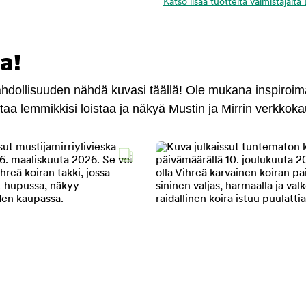
Katso lisää tuotteita valmistajalta
a!
mahdollisuuden nähdä kuvasi täällä! Ole mukana inspiroi
antaa lemmikkisi loistaa ja näkyä Mustin ja Mirrin verkkok