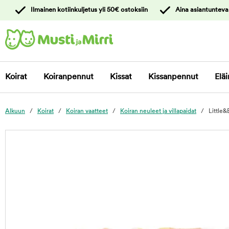
y
Ilmainen kotiinkuljetus yli 50€ ostoksiin
Aina asiantunteva
ltöön
Ota yhteyttä
asiakaspalveluun
Koirat
Koiranpennut
Kissat
Kissanpennut
Eläi
Alkuun
Koirat
Koiran vaatteet
Koiran neuleet ja villapaidat
Little&
foo