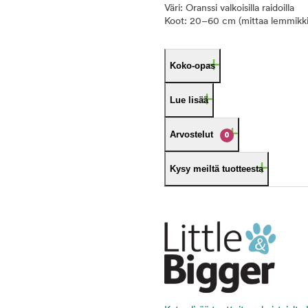
Väri: Oranssi valkoisilla raidoilla
Koot: 20–60 cm (mittaa lemmikkis
Koko-opas
Lue lisää
Arvostelut
0
Kysy meiltä tuotteesta