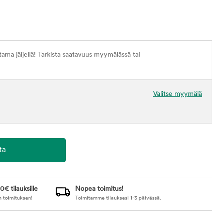
ma jäljellä! Tarkista saatavuus myymälässä tai
Valitse myymälä
0€ tilauksille
Nopea toimitus!
n toimituksen!
Toimitamme tilauksesi 1-3 päivässä.