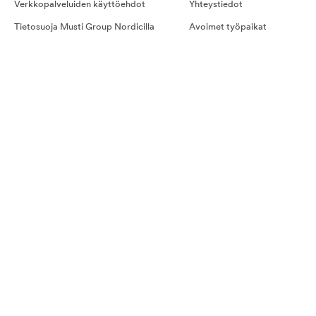
Verkkopalveluiden käyttöehdot
Yhteystiedot
Tietosuoja Musti Group Nordicilla
Avoimet työpaikat
Kilpailusäännöt
Hyvinvointipalvelut työpaikka
Kestotilauksen ehdot
Evästeet
Ostoehdot palveluille
Näin teet tilauksen
Kestotilaus