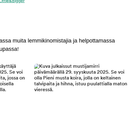
 Little&Bigger
massa muita lemmikinomistajia ja helpottamassa
aupassa!