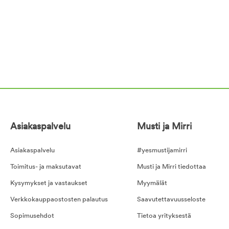
Asiakaspalvelu
Musti ja Mirri
Asiakaspalvelu
#yesmustijamirri
Toimitus- ja maksutavat
Musti ja Mirri tiedottaa
Kysymykset ja vastaukset
Myymälät
Verkkokauppaostosten palautus
Saavutettavuusseloste
Sopimusehdot
Tietoa yrityksestä