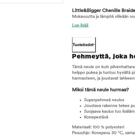
Little&Bigger Chenille Braide
Mukavuutta ja lämpöä viileään vuo
Lue lisää
Tuotetiedot
Pehmeyttä, joka he
Tämä neule on kuin pilvenhattara 
helppo pukea ja tuntuu hyvältä pääl
harmauteen, ja joustavat lahkeen
Miksi tämä neule hurmaa?
Superpehmeä neulos
Joustava rakenne tekee pu
Suojaava kaulus tuo lisälämpö
Konepestävä
Materiaali: 100 % polyesteri
Pesuohje: Konepesu 30 °C, samanv