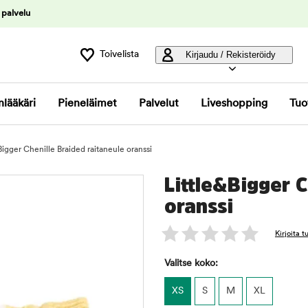
 palvelu
Toivelista
Kirjaudu / Rekisteröidy
nlääkäri
Pieneläimet
Palvelut
Liveshopping
Tuo
Bigger Chenille Braided raitaneule oranssi
Little&Bigger C
oranssi
Kirjoita 
Valitse koko:
XS
S
M
XL