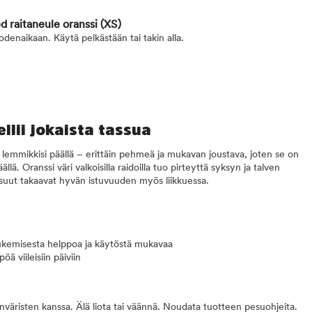
d raitaneule oranssi
(XS)
denaikaan. Käytä pelkästään tai takin alla.
llii jokaista tassua
lemmikkisi päällä – erittäin pehmeä ja mukavan joustava, joten se on
lä. Oranssi väri valkoisilla raidoilla tuo pirteyttä syksyn ja talven
suut takaavat hyvän istuvuuden myös liikkuessa.
kemisesta helppoa ja käytöstä mukavaa
ä viileisiin päiviin
äristen kanssa. Älä liota tai väännä. Noudata tuotteen pesuohjeita.