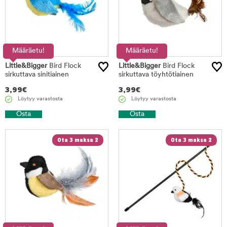
Määräetu!
Määräetu!
Little&Bigger
Bird Flock
Little&Bigger
Bird Flock
sirkuttava sinitiainen
sirkuttava töyhtötiainen
3,99
€
3,99
€
Löytyy varastosta
Löytyy varastosta
Osta
Osta
Ota 3 maksa 2
Ota 3 maksa 2