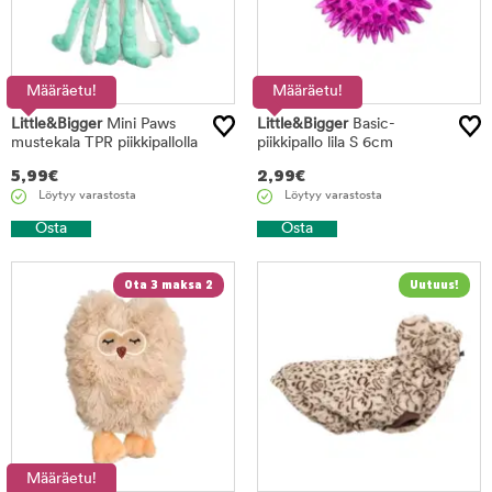
Määräetu!
Määräetu!
Little&Bigger
Mini Paws
Little&Bigger
Basic-
mustekala TPR piikkipallolla
piikkipallo lila S 6cm
5,99
€
2,99
€
Löytyy varastosta
Löytyy varastosta
Osta
Osta
Ota 3 maksa 2
Määräetu!