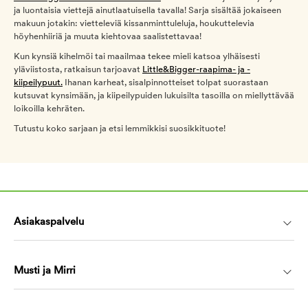
ja luontaisia viettejä ainutlaatuisella tavalla! Sarja sisältää jokaiseen
makuun jotakin: vietteleviä kissanminttuleluja, houkuttelevia
höyhenhiiriä ja muuta kiehtovaa saalistettavaa!
Kun kynsiä kihelmöi tai maailmaa tekee mieli katsoa ylhäisesti
yläviistosta, ratkaisun tarjoavat
Little&Bigger-raapima- ja -
kiipeilypuut.
Ihanan karheat, sisalpinnotteiset tolpat suorastaan
kutsuvat kynsimään, ja kiipeilypuiden lukuisilta tasoilla on miellyttävää
loikoilla kehräten.
Tutustu koko sarjaan ja etsi lemmikkisi suosikkituote!
Asiakaspalvelu
Musti ja Mirri