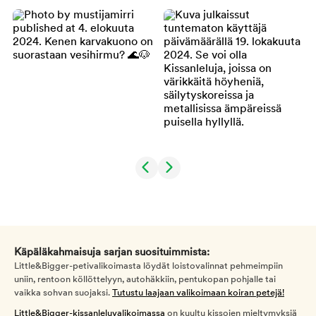
Käpäläkahmaisuja sarjan suosituimmista:
Little&Bigger-petivalikoimasta löydät loistovalinnat pehmeimpiin
uniin, rentoon köllöttelyyn, autohäkkiin, pentukopan pohjalle tai
vaikka sohvan suojaksi.
Tutustu laajaan valikoimaan koiran petejä!
Little&Bigger-kissanleluvalikoimassa
on kuultu kissojen mieltymyksiä