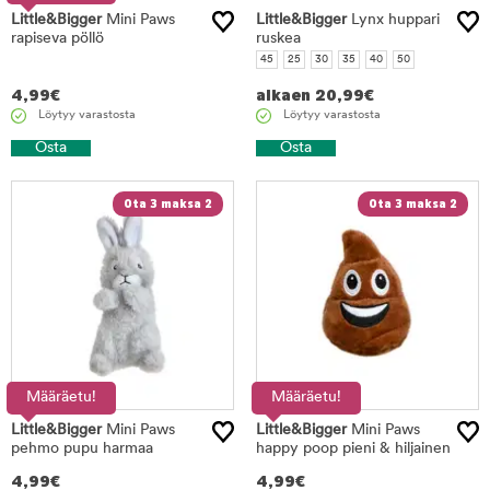
Little&Bigger
Mini Paws
Little&Bigger
Lynx huppari
rapiseva pöllö
ruskea
45
25
30
35
40
50
4,99
€
alkaen
20,99
€
Löytyy varastosta
Löytyy varastosta
Osta
Osta
Ota 3 maksa 2
Ota 3 maksa 2
Määräetu!
Määräetu!
Little&Bigger
Mini Paws
Little&Bigger
Mini Paws
pehmo pupu harmaa
happy poop pieni & hiljainen
4,99
€
4,99
€