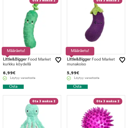
Ota 3 maksa 2
Ota 3 maksa 2
Määräetu!
Määräetu!
Little&Bigger
Food Market
Little&Bigger
Food Market
kurkku köydellä
munakoiso
6,99
€
5,99
€
Löytyy varastosta
Löytyy varastosta
Osta
Osta
Ota 3 maksa 2
Ota 3 maksa 2