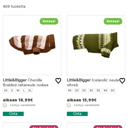
Rajaa
459 tuotetta
tuotteet
Little&Bigger
Chenille
Little&Bigger
Icelandic neule
Braided raitaneule ruskea
vihreä
XS
S
M
L
XL
45
20
25
30
35
40
50
alkaen
18,99
€
alkaen
15,99
€
Löytyy varastosta
Löytyy varastosta
Osta
Osta