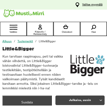
y
Valitse myymälä
ltöön
Ota yhteyttä
asiakaspalveluun
Kirjaudu /
Valikko
Ostoskori
Hae
Rekisteröidy
Alkuun
Tuotemerkit
Little&Bigger
Little&Bigger
Kun tarvitaan raapimapuu, peti tai vaikka
vähän viihdettä, on Little&Bigger
loistovalinta! Little&Bigger-tuotesarja
testileikitään, testipötkötellään ja
testiraavitaan huolellisesti ennen niiden
valikoimaan päätymistä. Tylsät kandidaatit
karsitaan armotta. Siksi jokainen Little&Bigger-tarvike ja -lelu on
lemmikkisi mielestä niin i-ha-na!
Julkaisu, uusin
Suodata