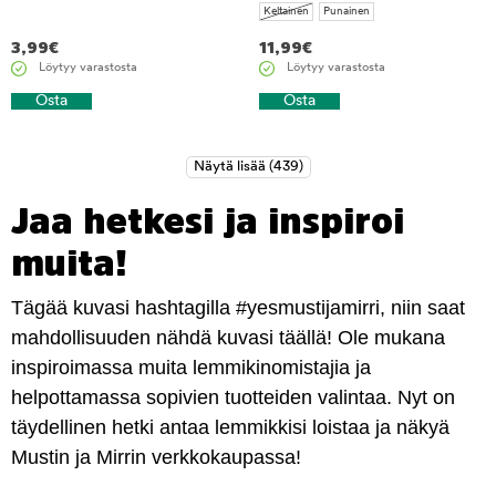
Keltainen
Punainen
3,99
€
11,99
€
Löytyy varastosta
Löytyy varastosta
Osta
Osta
Jaa hetkesi ja inspiroi
muita!
Tägää kuvasi hashtagilla #yesmustijamirri, niin saat
mahdollisuuden nähdä kuvasi täällä! Ole mukana
inspiroimassa muita lemmikinomistajia ja
helpottamassa sopivien tuotteiden valintaa. Nyt on
täydellinen hetki antaa lemmikkisi loistaa ja näkyä
Mustin ja Mirrin verkkokaupassa!