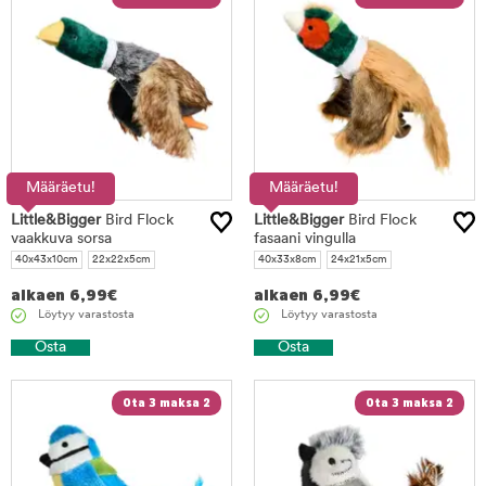
Määräetu!
Määräetu!
Little&Bigger
Bird Flock
Little&Bigger
Bird Flock
vaakkuva sorsa
fasaani vingulla
40x43x10cm
22x22x5cm
40x33x8cm
24x21x5cm
alkaen
6,99
€
alkaen
6,99
€
Löytyy varastosta
Löytyy varastosta
Osta
Osta
Ota 3 maksa 2
Ota 3 maksa 2