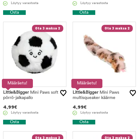
Löytyy varastosta
Löytyy varastosta
Osta
Osta
Ota 3 maksa 2
Ota 3 maksa 2
Määräetu!
Määräetu!
Little&Bigger
Mini Paws soft
Little&Bigger
Mini Paws
pörrö-jalkapallo
multisqueaker käärme
4,99
€
4,99
€
Löytyy varastosta
Löytyy varastosta
Osta
Osta
Ota 3 maksa 2
Ota 3 maksa 2