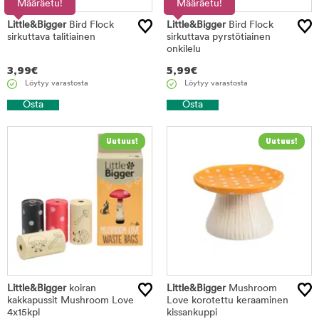
Määräetu!
Määräetu!
Little&Bigger
Bird Flock
Little&Bigger
Bird Flock
sirkuttava talitiainen
sirkuttava pyrstötiainen
onkilelu
3,99
€
5,99
€
Löytyy varastosta
Löytyy varastosta
Osta
Osta
Little&Bigger
koiran
Little&Bigger
Mushroom
kakkapussit Mushroom Love
Love korotettu keraaminen
4x15kpl
kissankuppi