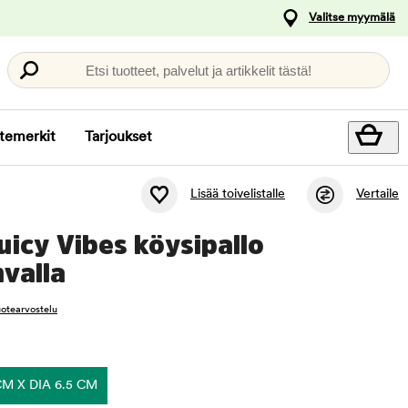
Valitse myymälä
Etsi tuotteet, palvelut ja artikkelit tästä!
temerkit
Tarjoukset
Lisää toivelistalle
Vertaile
uicy Vibes köysipallo
hvalla
tuotearvostelu
CM X DIA 6.5 CM