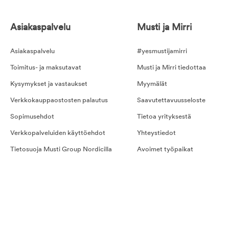
Asiakaspalvelu
Musti ja Mirri
Asiakaspalvelu
#yesmustijamirri
Toimitus- ja maksutavat
Musti ja Mirri tiedottaa
Kysymykset ja vastaukset
Myymälät
Verkkokauppaostosten palautus
Saavutettavuusseloste
Sopimusehdot
Tietoa yrityksestä
Verkkopalveluiden käyttöehdot
Yhteystiedot
Tietosuoja Musti Group Nordicilla
Avoimet työpaikat
Kilpailusäännöt
Hyvinvointipalvelut työpaikka
Kestotilauksen ehdot
Evästeet
Ostoehdot palveluille