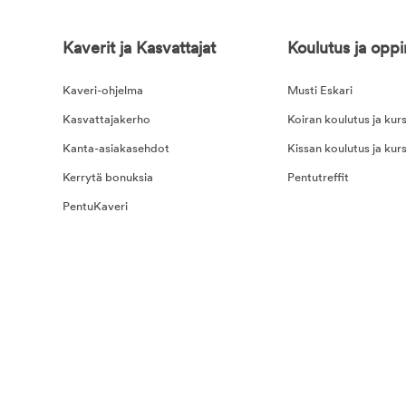
Kaverit ja Kasvattajat
Koulutus ja opp
Kaveri-ohjelma
Musti Eskari
Kasvattajakerho
Koiran koulutus ja kurs
Kanta-asiakasehdot
Kissan koulutus ja kurs
Kerrytä bonuksia
Pentutreffit
PentuKaveri
na