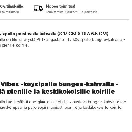
0€ tilauksille
Nopea toimitus!
n toimituksen!
Toimitamme tilauksesi 1-3 päivässä.
sipallo joustavalla kahvalla
(S 17 CM X DIA 6.5 CM)
llo on kierrätetystä PET-langasta tehty köysipallo bungee-kahvalla -
pienille koirille.
yVibes -köysipallo bungee-kahvalla -
ä pienille ja keskikokoisille koirille
llo tuo kesäistä energiaa leikkihetkiin. Joustava bungee-kahva tekee
hauskempaa, ja pallo sopii mainiosti pienille ja keskikokoisille koirille.