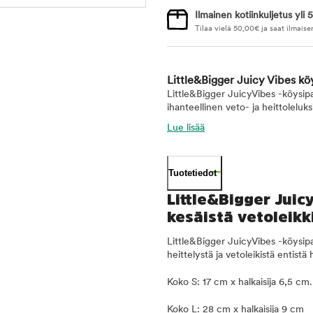
Ilmainen kotiinkuljetus yli 5
Tilaa vielä
50,00
€
ja saat ilmaise
Little&Bigger Juicy Vibes köy
Little&Bigger JuicyVibes -köysipa
ihanteellinen veto- ja heittoleluksi 
Lue lisää
Tuotetiedot
Little&Bigger Juic
kesäistä vetoleikki
Little&Bigger JuicyVibes -köysipa
heittelystä ja vetoleikistä entistä 
Koko S: 17 cm x halkaisija 6,5 cm.
Koko L: 28 cm x halkaisija 9 cm