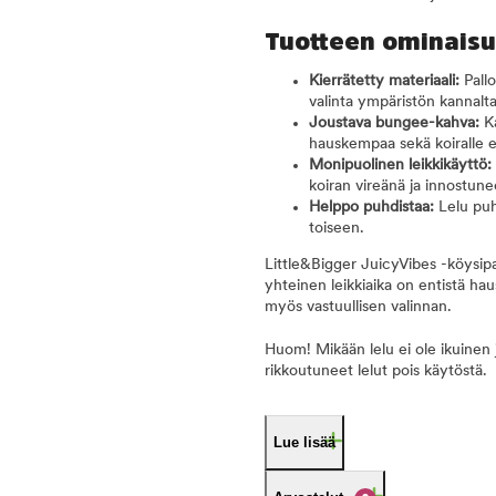
Tuotteen ominais
Kierrätetty materiaali:
Pallo
valinta ympäristön kannalta
Joustava bungee-kahva:
Ka
hauskempaa sekä koiralle ett
Monipuolinen leikkikäyttö:
koiran vireänä ja innostune
Helppo puhdistaa:
Lelu puh
toiseen.
Little&Bigger JuicyVibes -köysipal
yhteinen leikkiaika on entistä hau
myös vastuullisen valinnan.
Huom! Mikään lelu ei ole ikuinen 
rikkoutuneet lelut pois käytöstä.
Lue lisää