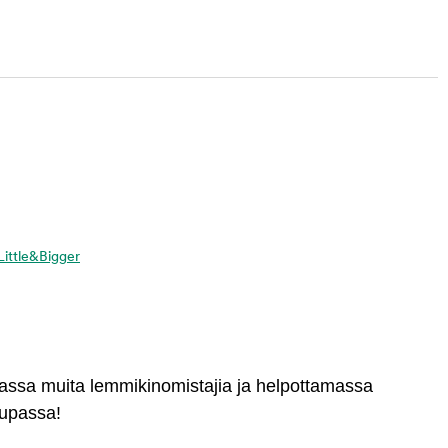
 Little&Bigger
massa muita lemmikinomistajia ja helpottamassa
aupassa!