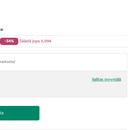
a:
-34%
Säästä jopa
5
,99
€
astosta)
Valitse myymälä