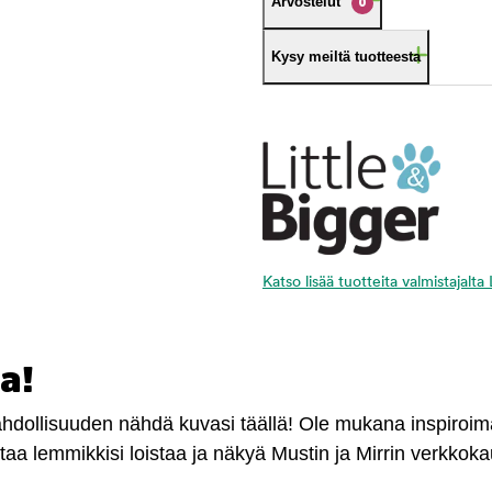
Arvostelut
0
Kysy meiltä tuotteesta
Katso lisää tuotteita valmistajalta
a!
mahdollisuuden nähdä kuvasi täällä! Ole mukana inspiroi
antaa lemmikkisi loistaa ja näkyä Mustin ja Mirrin verkkok