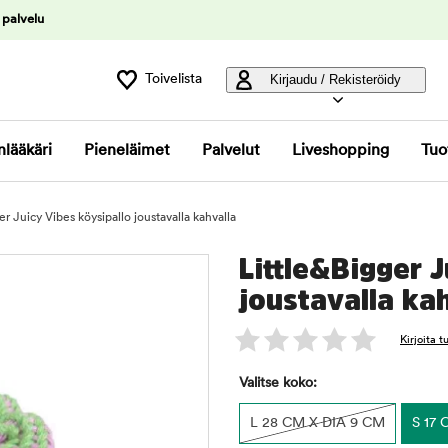
 palvelu
Toivelista
Kirjaudu / Rekisteröidy
nlääkäri
Pieneläimet
Palvelut
Liveshopping
Tuo
er Juicy Vibes köysipallo joustavalla kahvalla
Little&Bigger J
joustavalla ka
Kirjoita 
Valitse koko:
L 28 CM X DIA 9 CM
S 17 