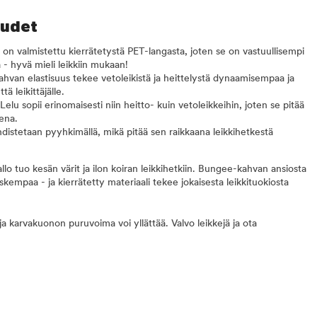
uudet
 on valmistettu kierrätetystä PET-langasta, joten se on vastuullisempi
 - hyvä mieli leikkiin mukaan!
hvan elastisuus tekee vetoleikistä ja heittelystä dynaamisempaa ja
ä leikittäjälle.
Lelu sopii erinomaisesti niin heitto- kuin vetoleikkeihin, joten se pitää
ena.
distetaan pyyhkimällä, mikä pitää sen raikkaana leikkihetkestä
lo tuo kesän värit ja ilon koiran leikkihetkiin. Bungee-kahvan ansiosta
skempaa - ja kierrätetty materiaali tekee jokaisesta leikkituokiosta
ja karvakuonon puruvoima voi yllättää. Valvo leikkejä ja ota