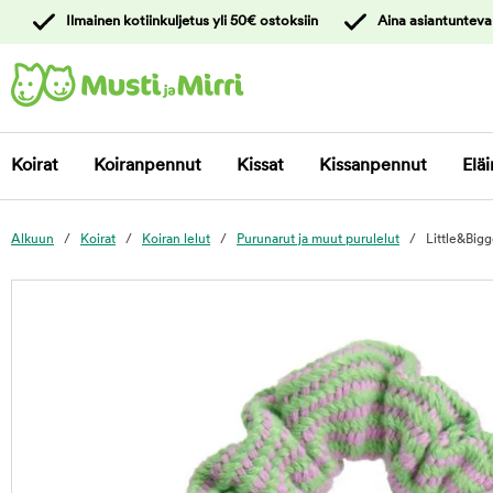
y
Ilmainen kotiinkuljetus yli 50€ ostoksiin
Aina asiantunteva
ltöön
Ota yhteyttä
asiakaspalveluun
Koirat
Koiranpennut
Kissat
Kissanpennut
Eläi
Alkuun
Koirat
Koiran lelut
Purunarut ja muut purulelut
Little&Bigg
foo