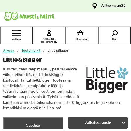
y
Valitse myymälä
ltöön
Ota yhteyttä
asiakaspalveluun
Kirjaudu /
Valikko
Ostoskori
Hae
Rekisteröidy
Alkuun
Tuotemerkit
Little&Bigger
Little&Bigger
Kun tarvitaan raapimapuu, peti tai vaikka
vähän viihdettä, on Little&Bigger
loistovalinta! Little&Bigger-tuotesarja
testileikitään, testipötkötellään ja
testiraavitaan huolellisesti ennen niiden
valikoimaan päätymistä. Tylsät kandidaatit
karsitaan armotta. Siksi jokainen Little&Bigger-tarvike ja -lelu on
lemmikkisi mielestä niin i-ha-na!
Julkaisu, uusin
Suodata