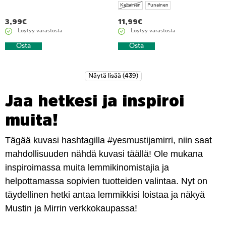
Keltainen
Punainen
3,99
€
11,99
€
Löytyy varastosta
Löytyy varastosta
Osta
Osta
Jaa hetkesi ja inspiroi
muita!
Tägää kuvasi hashtagilla #yesmustijamirri, niin saat
mahdollisuuden nähdä kuvasi täällä! Ole mukana
inspiroimassa muita lemmikinomistajia ja
helpottamassa sopivien tuotteiden valintaa. Nyt on
täydellinen hetki antaa lemmikkisi loistaa ja näkyä
Mustin ja Mirrin verkkokaupassa!