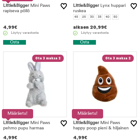
Little&Bigger
Mini Paws
Little&Bigger
Lynx huppari
rapiseva pöllö
ruskea
45
25
30
35
40
50
4,99
€
alkaen
20,99
€
Löytyy varastosta
Löytyy varastosta
Osta
Osta
Ota 3 maksa 2
Ota 3 maksa 2
Määräetu!
Määräetu!
Little&Bigger
Mini Paws
Little&Bigger
Mini Paws
pehmo pupu harmaa
happy poop pieni & hiljainen
4,99
€
4,99
€