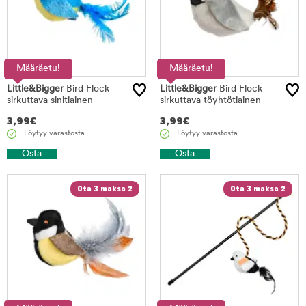
Määräetu!
Määräetu!
Little&Bigger
Bird Flock
Little&Bigger
Bird Flock
sirkuttava sinitiainen
sirkuttava töyhtötiainen
3,99
€
3,99
€
Löytyy varastosta
Löytyy varastosta
Osta
Osta
Ota 3 maksa 2
Ota 3 maksa 2