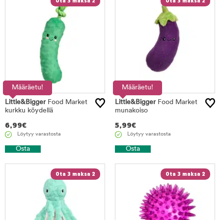
Ota 3 maksa 2
Ota 3 maksa 2
Määräetu!
Määräetu!
Little&Bigger
Food Market
Little&Bigger
Food Market
kurkku köydellä
munakoiso
6,99
€
5,99
€
Löytyy varastosta
Löytyy varastosta
Osta
Osta
Ota 3 maksa 2
Ota 3 maksa 2