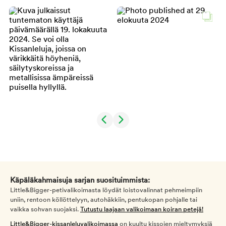
Käpäläkahmaisuja sarjan suosituimmista:
Little&Bigger-petivalikoimasta löydät loistovalinnat pehmeimpiin
uniin, rentoon köllöttelyyn, autohäkkiin, pentukopan pohjalle tai
vaikka sohvan suojaksi.
Tutustu laajaan valikoimaan koiran petejä!
Little&Bigger-kissanleluvalikoimassa
on kuultu kissojen mieltymyksiä