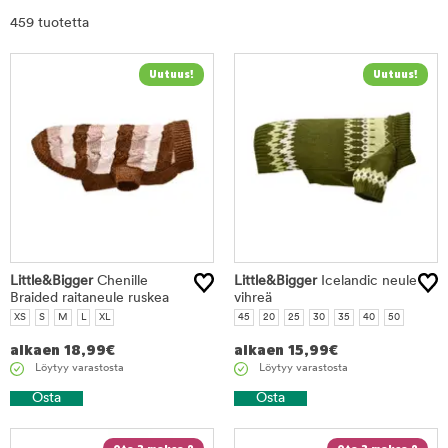
Rajaa
459 tuotetta
tuotteet
Little&Bigger
Chenille
Little&Bigger
Icelandic neule
Braided raitaneule ruskea
vihreä
XS
S
M
L
XL
45
20
25
30
35
40
50
alkaen
18,99
€
alkaen
15,99
€
Löytyy varastosta
Löytyy varastosta
Osta
Osta