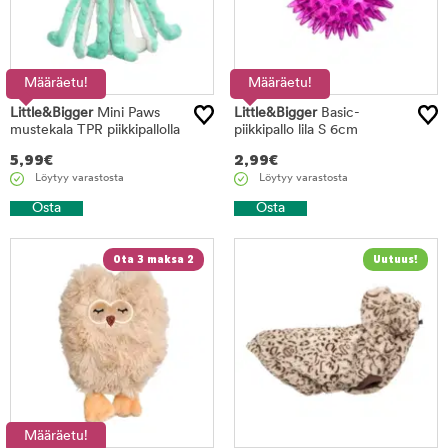
Määräetu!
Määräetu!
Little&Bigger
Mini Paws
Little&Bigger
Basic-
mustekala TPR piikkipallolla
piikkipallo lila S 6cm
5,99
€
2,99
€
Löytyy varastosta
Löytyy varastosta
Osta
Osta
Ota 3 maksa 2
Määräetu!