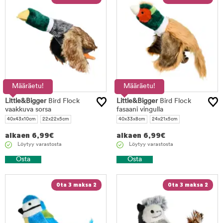
Määräetu!
Määräetu!
Little&Bigger
Bird Flock
Little&Bigger
Bird Flock
vaakkuva sorsa
fasaani vingulla
40x43x10cm
22x22x5cm
40x33x8cm
24x21x5cm
alkaen
6,99
€
alkaen
6,99
€
Löytyy varastosta
Löytyy varastosta
Osta
Osta
Ota 3 maksa 2
Ota 3 maksa 2