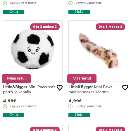
Löytyy varastosta
Löytyy varastosta
Osta
Osta
Ota 3 maksa 2
Ota 3 maksa 2
Määräetu!
Määräetu!
Little&Bigger
Mini Paws soft
Little&Bigger
Mini Paws
pörrö-jalkapallo
multisqueaker käärme
4,99
€
4,99
€
Löytyy varastosta
Löytyy varastosta
Osta
Osta
Ota 3 maksa 2
Ota 3 maksa 2