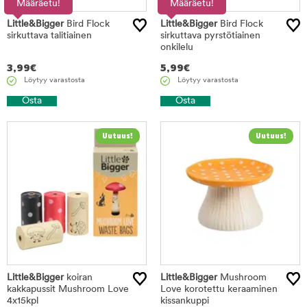
Määräetu!
Määräetu!
Little&Bigger
Bird Flock
Little&Bigger
Bird Flock
sirkuttava talitiainen
sirkuttava pyrstötiainen
onkilelu
3,99
€
5,99
€
Löytyy varastosta
Löytyy varastosta
Osta
Osta
Little&Bigger
koiran
Little&Bigger
Mushroom
kakkapussit Mushroom Love
Love korotettu keraaminen
4x15kpl
kissankuppi