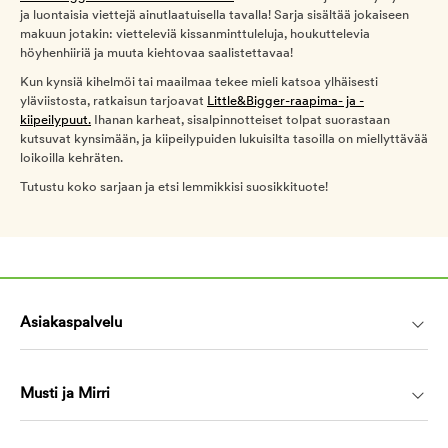
ja luontaisia viettejä ainutlaatuisella tavalla! Sarja sisältää jokaiseen
makuun jotakin: vietteleviä kissanminttuleluja, houkuttelevia
höyhenhiiriä ja muuta kiehtovaa saalistettavaa!
Kun kynsiä kihelmöi tai maailmaa tekee mieli katsoa ylhäisesti
yläviistosta, ratkaisun tarjoavat
Little&Bigger-raapima- ja -
kiipeilypuut.
Ihanan karheat, sisalpinnotteiset tolpat suorastaan
kutsuvat kynsimään, ja kiipeilypuiden lukuisilta tasoilla on miellyttävää
loikoilla kehräten.
Tutustu koko sarjaan ja etsi lemmikkisi suosikkituote!
Asiakaspalvelu
Musti ja Mirri