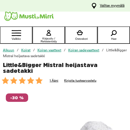
y
Valitse myymälä
ltöön
Ota yhteyttä
asiakaspalveluun
Kirjaudu /
Valikko
Ostoskori
Hae
Rekisteröidy
Alkuun
Koirat
Koiran vaatteet
Koiran sadevaatteet
Little&Bigger
Mistral heijastava sadetakki
Little&Bigger Mistral heijastava
foo
sadetakki
1 Ääni
Kirjoita tuotearvostelu
-30 %