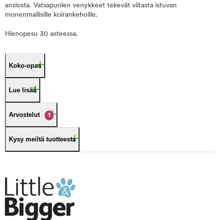
ansiosta. Vatsapuolen venykkeet tekevät viitasta istuvan
monenmallisille koirankehoille.
Hienopesu 30 asteessa.
Koko-opas
Lue lisää
Arvostelut
1
Kysy meiltä tuotteesta