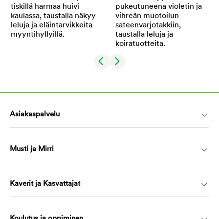
Asiakaspalvelu
Musti ja Mirri
Kaverit ja Kasvattajat
Koulutus ja oppiminen