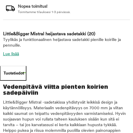
Nopea toimitus!
Toimitamme tilauksesi 1-3 päivässä.
Little&Bigger Mistral heijastava sadetakki
(20)
Tyylikäs ja funktionaalinen heijastava sadetakki pienille koirille ja
pennuille.
Lue lisää
Tuotetiedot
Vedenpitävä viitta pienten koirien
sadepäiviin
Little&Bigger Mistral -sadetakissa yhdistyvät leikkisä design ja
käytännöllisyys. Materiaalin vedenpitävyys on 7000 mm ja viitan
kaikki saumat on teipattu vedenpitävyyden varmistamiseksi. Hyvin
suojaavan hupun voi rullata talteen kauluksen sisään kun sitä ei
tarvita – tai jos karvatassusi ei kerta kaikkiaan hupusta tykkää.
Helppo pukea ja riisua molemmilla puolilla olevien painonappien