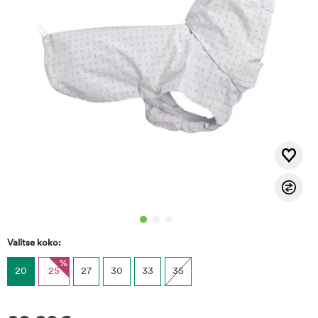
Valitse koko:
%
20
25
27
30
33
35