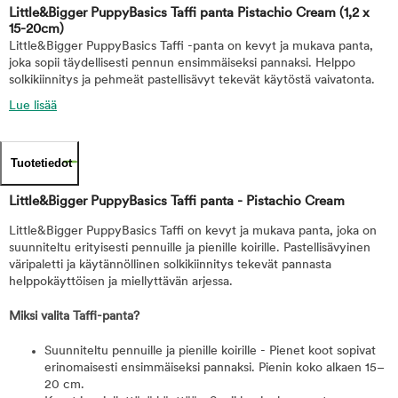
Little&Bigger PuppyBasics Taffi panta Pistachio Cream
(1,2 x
15-20cm)
Little&Bigger PuppyBasics Taffi -panta on kevyt ja mukava panta,
joka sopii täydellisesti pennun ensimmäiseksi pannaksi. Helppo
solkikiinnitys ja pehmeät pastellisävyt tekevät käytöstä vaivatonta.
Lue lisää
Tuotetiedot
Little&Bigger PuppyBasics Taffi panta - Pistachio Cream
Little&Bigger PuppyBasics Taffi on kevyt ja mukava panta, joka on
suunniteltu erityisesti pennuille ja pienille koirille. Pastellisävyinen
väripaletti ja käytännöllinen solkikiinnitys tekevät pannasta
helppokäyttöisen ja miellyttävän arjessa.
Miksi valita Taffi-panta?
Suunniteltu pennuille ja pienille koirille - Pienet koot sopivat
erinomaisesti ensimmäiseksi pannaksi. Pienin koko alkaen 15–
20 cm.