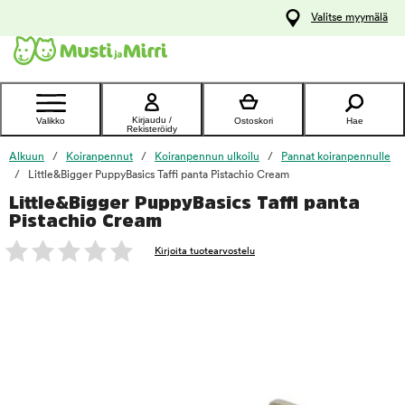
y
Valitse myymälä
ltöön
Ota yhteyttä
asiakaspalveluun
Kirjaudu /
Valikko
Ostoskori
Hae
Rekisteröidy
Alkuun
Koiranpennut
Koiranpennun ulkoilu
Pannat koiranpennulle
Little&Bigger PuppyBasics Taffi panta Pistachio Cream
Little&Bigger PuppyBasics Taffi panta
foo
Pistachio Cream
Kirjoita tuotearvostelu