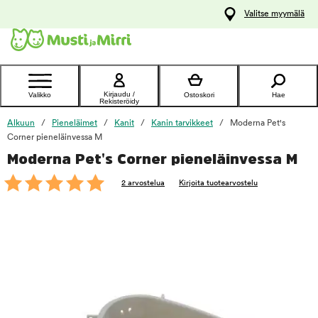
y
Valitse myymälä
ltöön
Ota yhteyttä
asiakaspalveluun
Kirjaudu /
Valikko
Ostoskori
Hae
Rekisteröidy
Alkuun
Pieneläimet
Kanit
Kanin tarvikkeet
Moderna Pet's
Corner pieneläinvessa M
Moderna Pet's Corner pieneläinvessa M
foo
2 arvostelua
Kirjoita tuotearvostelu