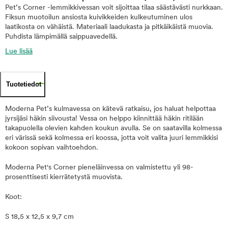
Pet’s Corner -lemmikkivessan voit sijoittaa tilaa säästävästi nurkkaan.
Fiksun muotoilun ansiosta kuivikkeiden kulkeutuminen ulos
laatikosta on vähäistä. Materiaali laadukasta ja pitkäikäistä muovia.
Puhdista lämpimällä saippuavedellä.
Lue lisää
Tuotetiedot
Moderna Pet’s kulmavessa on kätevä ratkaisu, jos haluat helpottaa
jyrsijäsi häkin siivousta! Vessa on helppo kiinnittää häkin ritilään
takapuolella olevien kahden koukun avulla. Se on saatavilla kolmessa
eri värissä sekä kolmessa eri koossa, jotta voit valita juuri lemmikkisi
kokoon sopivan vaihtoehdon.
Moderna Pet's Corner pieneläinvessa on valmistettu yli 98-
prosenttisesti kierrätetystä muovista.
Koot:
S 18,5 x 12,5 x 9,7 cm