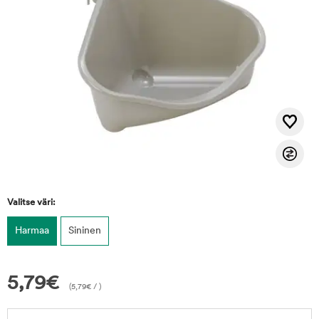
Valitse väri:
Harmaa
Sininen
5,79
€
(
5,79
€
/ )