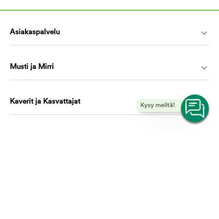
Asiakaspalvelu
Musti ja Mirri
Kaverit ja Kasvattajat
Kysy meiltä!
Koulutus ja oppiminen
Ota yhteyttä, autamme mielellämme!
asiakaspalvelu@mustijamirri.fi
Puhelinnumero (ilmainen): 0800 305 305