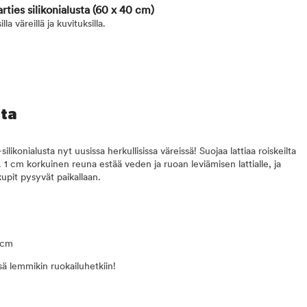
ties silikonialusta
(60 x 40 cm)
la väreillä ja kuvituksilla.
sta
likonialusta nyt uusissa herkullisissa väreissä! Suojaa lattiaa roiskeilta
n. 1 cm korkuinen reuna estää veden ja ruoan leviämisen lattialle, ja
upit pysyvät paikallaan.
 cm
sä lemmikin ruokailuhetkiin!