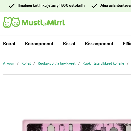
y
Ilmainen kotiinkuljetus yli 50€ ostoksiin
Aina asiantunteva
ltöön
Ota yhteyttä
asiakaspalveluun
Koirat
Koiranpennut
Kissat
Kissanpennut
Eläi
Alkuun
Koirat
Ruokakupit ja tarvikkeet
Ruokintatarvikkeet koiralle
foo