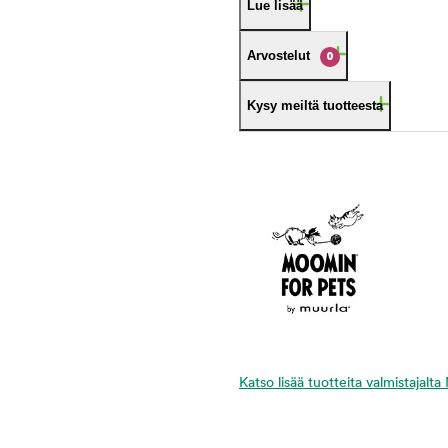
Lue lisää
Arvostelut
0
Kysy meiltä tuotteesta
Katso lisää tuotteita valmistajal