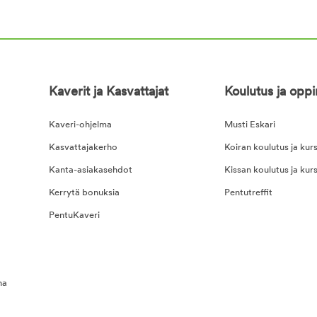
Kaverit ja Kasvattajat
Koulutus ja opp
Kaveri-ohjelma
Musti Eskari
Kasvattajakerho
Koiran koulutus ja kurs
Kanta-asiakasehdot
Kissan koulutus ja kurs
Kerrytä bonuksia
Pentutreffit
PentuKaveri
na