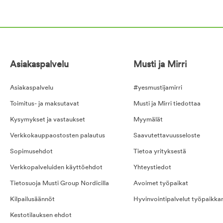
Asiakaspalvelu
Musti ja Mirri
Asiakaspalvelu
#yesmustijamirri
Toimitus- ja maksutavat
Musti ja Mirri tiedottaa
Kysymykset ja vastaukset
Myymälät
Verkkokauppaostosten palautus
Saavutettavuusseloste
Sopimusehdot
Tietoa yrityksestä
Verkkopalveluiden käyttöehdot
Yhteystiedot
Tietosuoja Musti Group Nordicilla
Avoimet työpaikat
Kilpailusäännöt
Hyvinvointipalvelut työpaikka
Kestotilauksen ehdot