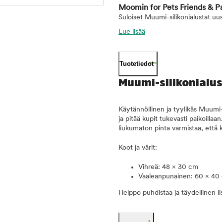
Moomin for Pets Friends & Par
Suloiset Muumi-silikonialustat uusil
Lue lisää
Tuotetiedot
Muumi-silikonialu
Käytännöllinen ja tyylikäs Muumi-si
ja pitää kupit tukevasti paikoillaa
liukumaton pinta varmistaa, että k
Koot ja värit:
Vihreä: 48 × 30 cm
Vaaleanpunainen: 60 × 40
Helppo puhdistaa ja täydellinen li