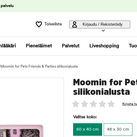
 palvelu
Toivelista
Kirjaudu / Rekisteröidy
nlääkäri
Pieneläimet
Palvelut
Liveshopping
Tuo
Moomin for Pets Friends & Parties silikonialusta
Moomin for Pet
silikonialusta
Kirjoita 
Valitse koko:
60 x 40 cm
48 x 30 cm