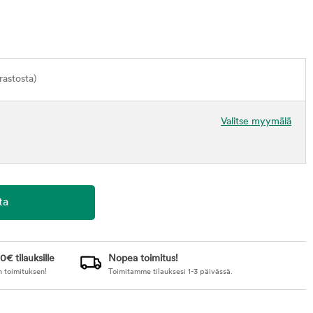
astosta)
Valitse myymälä
0€ tilauksille
Nopea toimitus!
n toimituksen!
Toimitamme tilauksesi 1-3 päivässä.