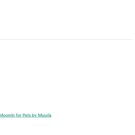
ta Moomin for Pets by Muurla