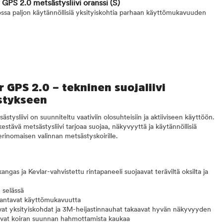
GPS 2.0 metsästysliivi oranssi
(S)
jossa paljon käytännöllisiä yksityiskohtia parhaan käyttömukavuuden
 GPS 2.0 – tekninen suojaliivi
stykseen
ysliivi on suunniteltu vaativiin olosuhteisiin ja aktiiviseen käyttöön.
kestävä metsästysliivi tarjoaa suojaa, näkyvyyttä ja käytännöllisiä
 erinomaisen valinnan metsästyskoirille.
ngas ja Kevlar-vahvistettu rintapaneeli suojaavat teräviltä oksilta ja
 selässä
arantavat käyttömukavuutta
stavat yksityiskohdat ja 3M-heijastinnauhat takaavat hyvän näkyvyyden
tavat koiran suunnan hahmottamista kaukaa