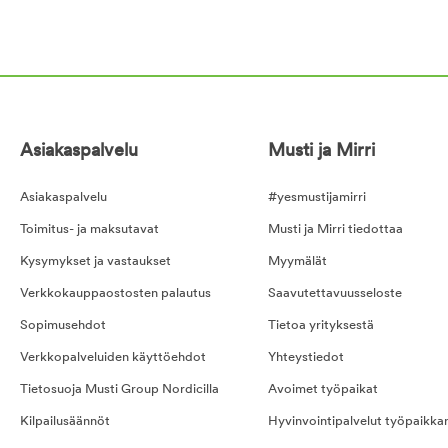
Asiakaspalvelu
Musti ja Mirri
Asiakaspalvelu
#yesmustijamirri
Toimitus- ja maksutavat
Musti ja Mirri tiedottaa
Kysymykset ja vastaukset
Myymälät
Verkkokauppaostosten palautus
Saavutettavuusseloste
Sopimusehdot
Tietoa yrityksestä
Verkkopalveluiden käyttöehdot
Yhteystiedot
Tietosuoja Musti Group Nordicilla
Avoimet työpaikat
Kilpailusäännöt
Hyvinvointipalvelut työpaikka