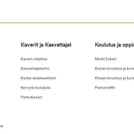
Kaverit ja Kasvattajat
Koulutus ja opp
Kaveri-ohjelma
Musti Eskari
Kasvattajakerho
Koiran koulutus ja kurs
Kanta-asiakasehdot
Kissan koulutus ja kurs
Kerrytä bonuksia
Pentutreffit
PentuKaveri
na