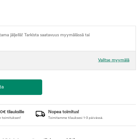
ma jäljellä! Tarkista saatavuus myymälässä tai
Valitse myymälä
0€ tilauksille
Nopea toimitus!
n toimituksen!
Toimitamme tilauksesi 1-3 päivässä.