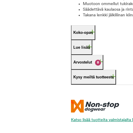
Muotoon ommellut tukiraken
Säädettävä kaulaosa ja rin
Takana lenkki jälkiliinan kii
Koko-opas
Lue lisää
Arvostelut
0
Kysy meiltä tuotteesta
Katso lisää tuotteita valmistajal