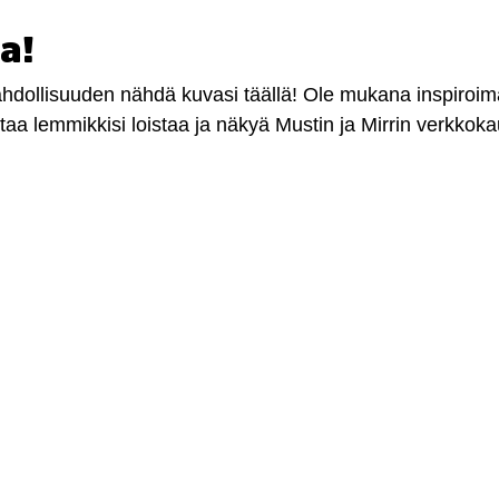
a!
mahdollisuuden nähdä kuvasi täällä! Ole mukana inspiroi
antaa lemmikkisi loistaa ja näkyä Mustin ja Mirrin verkkok