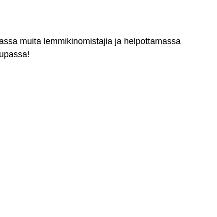
massa muita lemmikinomistajia ja helpottamassa
aupassa!