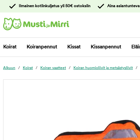
y
Ilmainen kotiinkuljetus yli 50€ ostoksiin
Aina asiantunteva
ltöön
Ota yhteyttä
asiakaspalveluun
Koirat
Koiranpennut
Kissat
Kissanpennut
Eläi
Alkuun
Koirat
Koiran vaatteet
Koiran huomioliivit ja metsästysliivit
foo