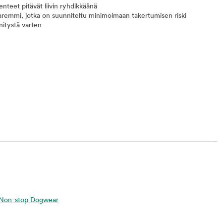
teet pitävät liivin ryhdikkäänä
taremmi, jotka on suunniteltu minimoimaan takertumisen riski
nnitystä varten
ta Non-stop Dogwear