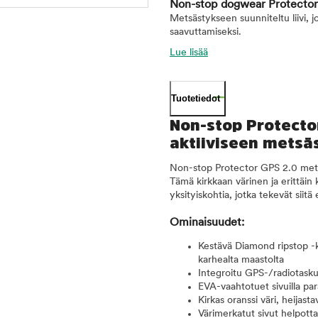
Non-stop dogwear Protector 
Metsästykseen suunniteltu liivi, 
saavuttamiseksi.
Lue lisää
Tuotetiedot
Non-stop Protector
aktiiviseen metsä
Non-stop Protector GPS 2.0 metsäst
Tämä kirkkaan värinen ja erittäin 
yksityiskohtia, jotka tekevät siitä
Ominaisuudet:
Kestävä Diamond ripstop -ka
karhealta maastolta
Integroitu GPS-/radiotasku
EVA-vaahtotuet sivuilla p
Kirkas oranssi väri, heija
Värimerkatut sivut helpot