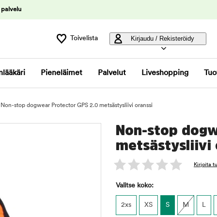
 palvelu
Toivelista
Kirjaudu / Rekisteröidy
nlääkäri
Pieneläimet
Palvelut
Liveshopping
Tuo
Non-stop dogwear Protector GPS 2.0 metsästysliivi oranssi
Non-stop dogw
metsästysliivi 
Kirjoita 
Valitse koko:
2xs
XS
S
M
L