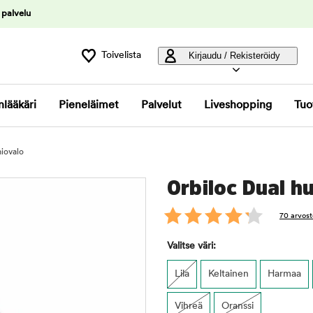
 palvelu
Toivelista
Kirjaudu / Rekisteröidy
nlääkäri
Pieneläimet
Palvelut
Liveshopping
Tuo
iovalo
Orbiloc Dual h
70 arvost
Valitse väri:
Lila
Keltainen
Harmaa
Vihreä
Oranssi