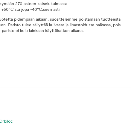
äkymään 270 asteen katselukulmassa
, +50°C:sta jopa -40°C:seen asti
tuotetta pidempään aikaan, suosittelemme poistamaan tuotteesta
een. Paristo tulee säilyttää kuivassa ja ilmastoidussa paikassa, pois
 paristo ei kulu lainkaan käyttökatkon aikana.
 Orbiloc