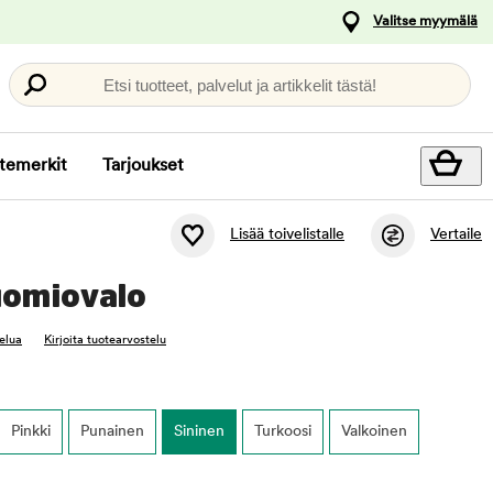
Valitse myymälä
Etsi tuotteet, palvelut ja artikkelit tästä!
temerkit
Tarjoukset
Lisää toivelistalle
Vertaile
uomiovalo
elua
Kirjoita tuotearvostelu
Pinkki
Punainen
Sininen
Turkoosi
Valkoinen