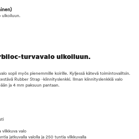
ninen)
 ulkoiluun.
biloc-turvavalo ulkoiluun.
valo sopii myös pienemmille koirille. Kyljessä kätevä toimintovalitsin.
tävä Rubber Strap -kiinnityslenkki. Ilman kiinnityslenkkiä valo
eään ja 4 mm paksuun pantaan.
ti
a vilkkuva valo
tia jatkuvalla valolla ja 250 tuntia vilkkuvalla