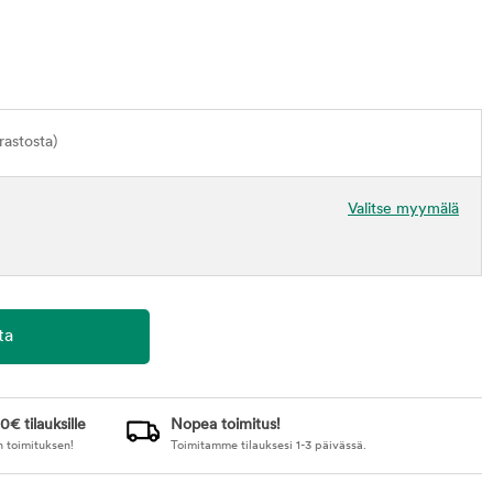
astosta)
Valitse myymälä
0€ tilauksille
Nopea toimitus!
n toimituksen!
Toimitamme tilauksesi 1-3 päivässä.