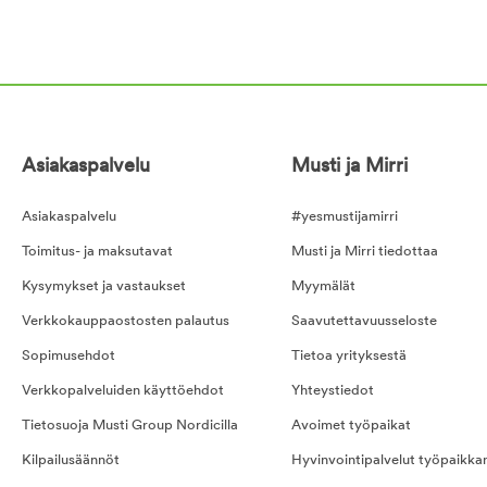
Asiakaspalvelu
Musti ja Mirri
Asiakaspalvelu
#yesmustijamirri
Toimitus- ja maksutavat
Musti ja Mirri tiedottaa
Kysymykset ja vastaukset
Myymälät
Verkkokauppaostosten palautus
Saavutettavuusseloste
Sopimusehdot
Tietoa yrityksestä
Verkkopalveluiden käyttöehdot
Yhteystiedot
Tietosuoja Musti Group Nordicilla
Avoimet työpaikat
Kilpailusäännöt
Hyvinvointipalvelut työpaikka