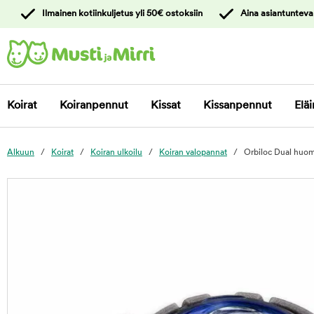
y
Ilmainen kotiinkuljetus yli 50€ ostoksiin
Aina asiantunteva
ltöön
Ota yhteyttä
asiakaspalveluun
Koirat
Koiranpennut
Kissat
Kissanpennut
Eläi
Alkuun
Koirat
Koiran ulkoilu
Koiran valopannat
Orbiloc Dual huom
foo