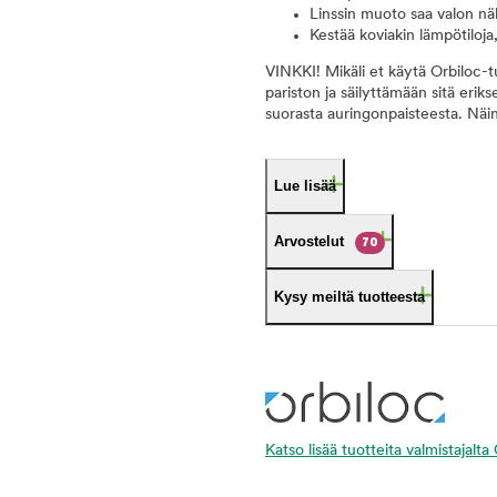
Linssin muoto saa valon n
Kestää koviakin lämpötiloja
VINKKI! Mikäli et käytä Orbiloc-
pariston ja säilyttämään sitä eriks
suorasta auringonpaisteesta. Näin
Lue lisää
Arvostelut
70
Kysy meiltä tuotteesta
Katso lisää tuotteita valmistajalta