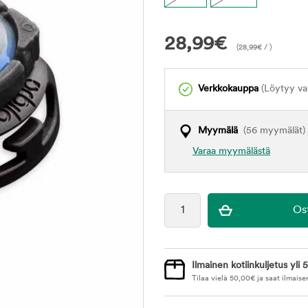
28,99
€
(
28,99
€
/ )
Verkkokauppa
(Löytyy var
Myymälä
(56 myymälät)
Varaa myymälästä
Ilmainen kotiinkuljetus yli 5
Tilaa vielä
50,00
€
ja saat ilmaise