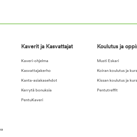
Kaverit ja Kasvattajat
Koulutus ja opp
Kaveri-ohjelma
Musti Eskari
Kasvattajakerho
Koiran koulutus ja kurs
Kanta-asiakasehdot
Kissan koulutus ja kurs
Kerrytä bonuksia
Pentutreffit
PentuKaveri
na