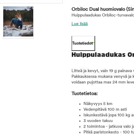
Orbiloc Dual huomiovalo
(Si
Huippulaadukas Orbiloc-turvavalo
Lue lisää
Tuotetiedot
Huippulaadukas Or
Litteä ja kevyt, vain 19 g painava 
Pakkauksessa mukana venyvä ja kes
voidaan pujottaa max 24 mm lev
Tuotetietoa:
Näkyvyys 5 km
Vedenpitävä 100 m asti
Iskunkestävä jopa 100 kg as
3 vuoden takuu
2 toimintoa - jatkuva valo j
Pitkä paristonkesto - 100 tun