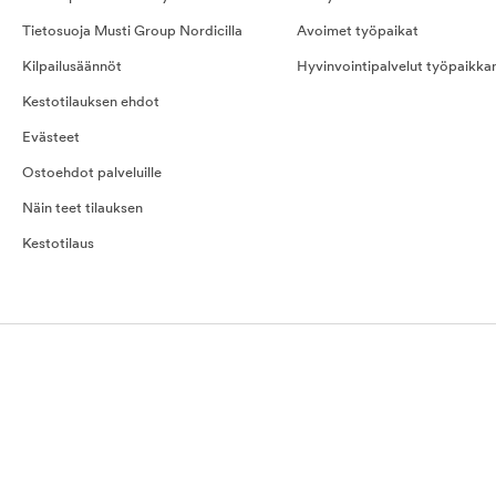
Tietosuoja Musti Group Nordicilla
Avoimet työpaikat
Kilpailusäännöt
Hyvinvointipalvelut työpaikka
Kestotilauksen ehdot
Evästeet
Ostoehdot palveluille
Näin teet tilauksen
Kestotilaus