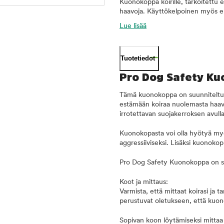
Kuonokoppa koirille, tarkoitettu 
haavoja. Käyttökelpoinen myös elä
Lue lisää
Tuotetiedot
Pro Dog Safety K
Tämä kuonokoppa on suunniteltu 
estämään koiraa nuolemasta haava
irrotettavan suojakerroksen avull
Kuonokopasta voi olla hyötyä myös
aggressiiviseksi. Lisäksi kuonokop
Pro Dog Safety Kuonokoppa on suu
Koot ja mittaus:
Varmista, että mittaat koirasi ja
perustuvat oletukseen, että kuono
Sopivan koon löytämiseksi mittaa