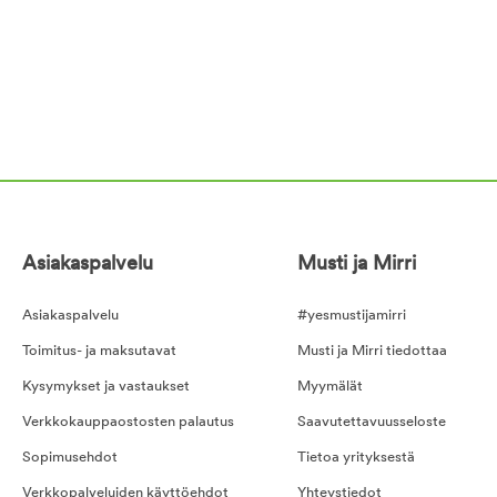
Asiakaspalvelu
Musti ja Mirri
Asiakaspalvelu
#yesmustijamirri
Toimitus- ja maksutavat
Musti ja Mirri tiedottaa
Kysymykset ja vastaukset
Myymälät
Verkkokauppaostosten palautus
Saavutettavuusseloste
Sopimusehdot
Tietoa yrityksestä
Verkkopalveluiden käyttöehdot
Yhteystiedot