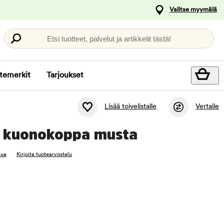
Valitse myymälä
Etsi tuotteet, palvelut ja artikkelit tästä!
temerkit
Tarjoukset
Lisää toivelistalle
Vertaile
n kuonokoppa musta
lua
Kirjoita tuotearvostelu