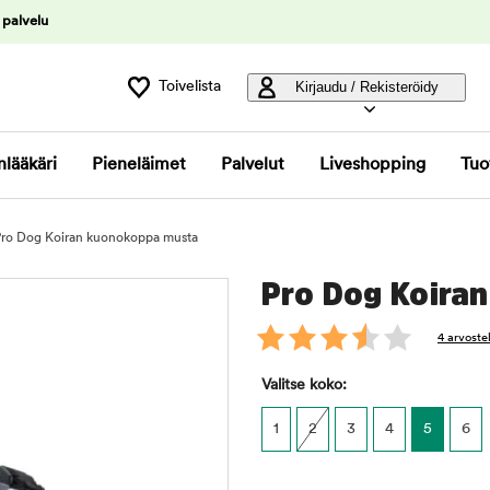
 palvelu
Toivelista
Kirjaudu / Rekisteröidy
nlääkäri
Pieneläimet
Palvelut
Liveshopping
Tuo
Pro Dog Koiran kuonokoppa musta
Pro Dog Koira
4 arvoste
Valitse koko:
1
2
3
4
5
6