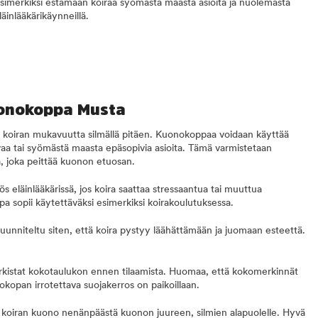
esimerkiksi estämään koiraa syömästä maasta asioita ja nuolemasta
inlääkärikäynneillä.
uonokoppa Musta
koiran mukavuutta silmällä pitäen. Kuonokoppaa voidaan käyttää
a tai syömästä maasta epäsopivia asioita. Tämä varmistetaan
a, joka peittää kuonon etuosan.
 eläinlääkärissä, jos koira saattaa stressaantua tai muuttua
pa sopii käytettäväksi esimerkiksi koirakoulutuksessa.
nniteltu siten, että koira pystyy läähättämään ja juomaan esteettä.
 tarkistat kokotaulukon ennen tilaamista. Huomaa, että kokomerkinnät
kopan irrotettava suojakerros on paikoillaan.
 koiran kuono nenänpäästä kuonon juureen, silmien alapuolelle. Hyvä