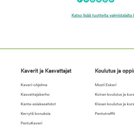
Katso lisää tuotteita valmistajalt
Kaverit ja Kasvattajat
Koulutus ja opp
Kaveri-ohjelma
Musti Eskari
Kasvattajakerho
Koiran koulutus ja kurs
Kanta-asiakasehdot
Kissan koulutus ja kurs
Kerrytä bonuksia
Pentutreffit
PentuKaveri