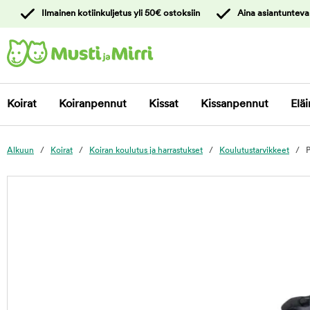
y
Ilmainen kotiinkuljetus yli 50€ ostoksiin
Aina asiantunteva
ltöön
Ota yhteyttä
asiakaspalveluun
Koirat
Koiranpennut
Kissat
Kissanpennut
Eläi
Alkuun
Koirat
Koiran koulutus ja harrastukset
Koulutustarvikkeet
foo