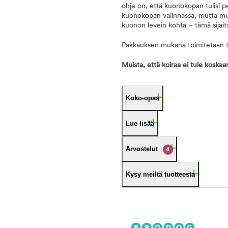
ohje on, että kuonokopan tulisi p
kuonokopan valinnassa, mutta mui
kuonon levein kohta – tämä sijaits
Pakkauksen mukana toimitetaan t
Muista, että koiraa ei tule koska
Koko-opas
Lue lisää
Arvostelut
4
Kysy meiltä tuotteesta