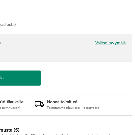
astosta)
)
Valitse myymälä
0€ tilauksille
Nopea toimitus!
n toimituksen!
Toimitamme tilauksesi 1-3 päivässä.
 musta
(5)