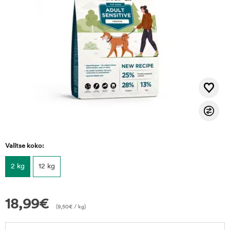
Valitse koko:
2 kg
12 kg
18,99
€
(
9,50
€
/ kg)