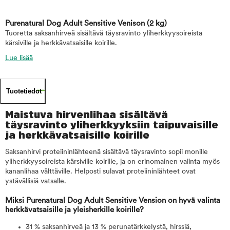
Purenatural Dog Adult Sensitive Venison
(2 kg)
Tuoretta saksanhirveä sisältävä täysravinto yliherkkyysoireista
kärsiville ja herkkävatsaisille koirille.
Lue lisää
Tuotetiedot
Maistuva hirvenlihaa sisältävä
täysravinto yliherkkyyksiin taipuvaisille
ja herkkävatsaisille koirille
Saksanhirvi proteiininlähteenä sisältävä täysravinto sopii monille
yliherkkyysoireista kärsiville koirille, ja on erinomainen valinta myös
kananlihaa välttäville. Helposti sulavat proteiininlähteet ovat
ystävällisiä vatsalle.
Miksi Purenatural Dog Adult Sensitive Vension on hyvä valinta
herkkävatsaisille ja yleisherkille koirille?
31 % saksanhirveä ja 13 % perunatärkkelystä, hirssiä,