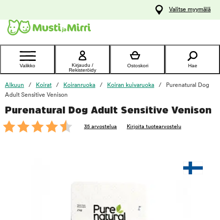
y
Valitse myymälä
ltöön
Ota yhteyttä
asiakaspalveluun
Kirjaudu /
Valikko
Ostoskori
Hae
Rekisteröidy
Alkuun
Koirat
Koiranruoka
Koiran kuivaruoka
Purenatural Dog
Adult Sensitive Venison
Purenatural Dog Adult Sensitive Venison
foo
35 arvostelua
Kirjoita tuotearvostelu