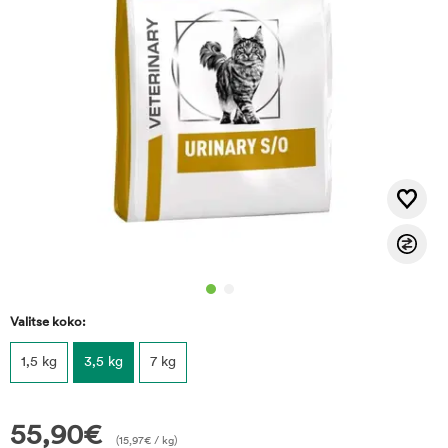
Valitse koko:
1,5 kg
3,5 kg
7 kg
55,90
€
(
15,97
€
/ kg)