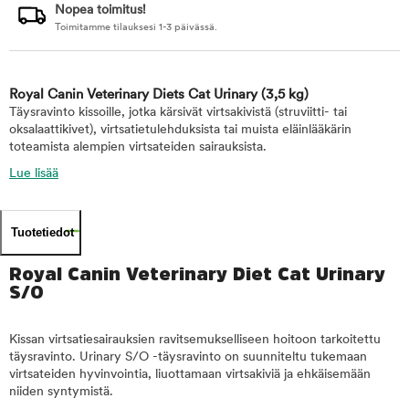
Nopea toimitus!
Toimitamme tilauksesi 1-3 päivässä.
Royal Canin Veterinary Diets Cat Urinary
(3,5 kg)
Täysravinto kissoille, jotka kärsivät virtsakivistä (struviitti- tai
oksalaattikivet), virtsatietulehduksista tai muista eläinlääkärin
toteamista alempien virtsateiden sairauksista.
Lue lisää
Tuotetiedot
Royal Canin Veterinary Diet Cat Urinary
S/O
Kissan virtsatiesairauksien ravitsemukselliseen hoitoon tarkoitettu
täysravinto. Urinary S/O -täysravinto on suunniteltu tukemaan
virtsateiden hyvinvointia, liuottamaan virtsakiviä ja ehkäisemään
niiden syntymistä.