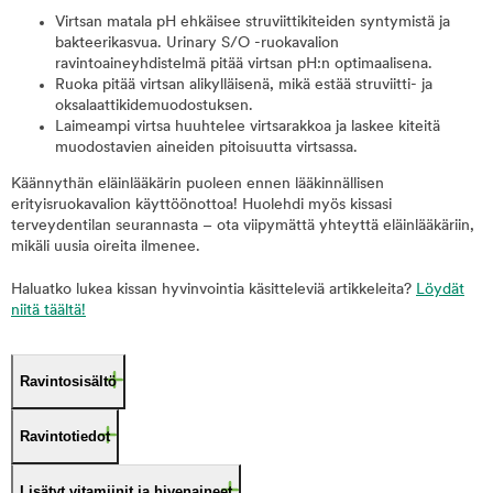
Virtsan matala pH ehkäisee struviittikiteiden syntymistä ja
bakteerikasvua. Urinary S/O -ruokavalion
ravintoaineyhdistelmä pitää virtsan pH:n optimaalisena.
Ruoka pitää virtsan alikylläisenä, mikä estää struviitti- ja
oksalaattikidemuodostuksen.
Laimeampi virtsa huuhtelee virtsarakkoa ja laskee kiteitä
muodostavien aineiden pitoisuutta virtsassa.
Käännythän eläinlääkärin puoleen ennen lääkinnällisen
erityisruokavalion käyttöönottoa! Huolehdi myös kissasi
terveydentilan seurannasta – ota viipymättä yhteyttä eläinlääkäriin,
mikäli uusia oireita ilmenee.
Haluatko lukea kissan hyvinvointia käsitteleviä artikkeleita?
Löydät
niitä täältä!
Ravintosisältö
Ravintotiedot
Lisätyt vitamiinit ja hivenaineet