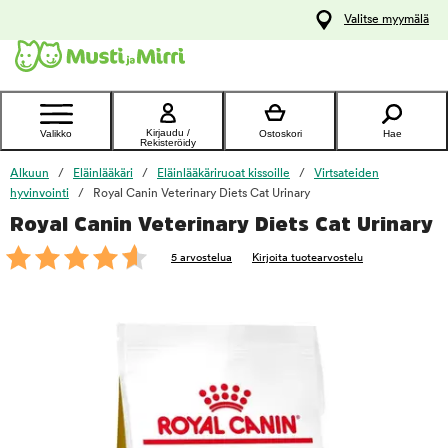
y
Valitse myymälä
ltöön
Ota yhteyttä
asiakaspalveluun
Kirjaudu /
Valikko
Ostoskori
Hae
Rekisteröidy
Alkuun
Eläinlääkäri
Eläinlääkäriruoat kissoille
Virtsateiden
hyvinvointi
Royal Canin Veterinary Diets Cat Urinary
Royal Canin Veterinary Diets Cat Urinary
foo
5 arvostelua
Kirjoita tuotearvostelu