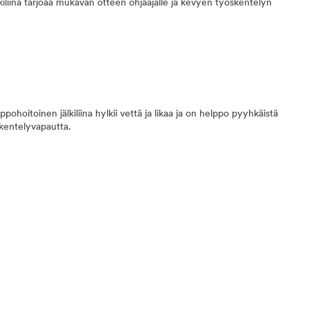
iliina tarjoaa mukavan otteen ohjaajalle ja kevyen työskentelyn
pohoitoinen jälkiliina hylkii vettä ja likaa ja on helppo pyyhkäistä
öskentelyvapautta.