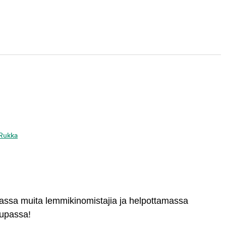
 Rukka
massa muita lemmikinomistajia ja helpottamassa
aupassa!