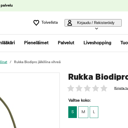
 palvelu
Toivelista
Kirjaudu / Rekisteröidy
nlääkäri
Pieneläimet
Palvelut
Liveshopping
Tuo
liinat
Rukka Biodipro jälkiliina vihreä
Rukka Biodipro 
Kirjoita 
Valitse koko:
S
M
L