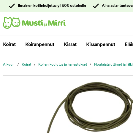
y
Ilmainen kotiinkuljetus yli 50€ ostoksiin
Aina asiantunteva
ltöön
Ota yhteyttä
asiakaspalveluun
Koirat
Koiranpennut
Kissat
Kissanpennut
Eläi
Alkuun
Koirat
Koiran koulutus ja harrastukset
Noutajataluttimet ja jälki
foo