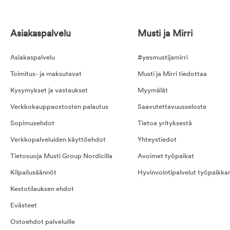
Asiakaspalvelu
Musti ja Mirri
Asiakaspalvelu
#yesmustijamirri
Toimitus- ja maksutavat
Musti ja Mirri tiedottaa
Kysymykset ja vastaukset
Myymälät
Verkkokauppaostosten palautus
Saavutettavuusseloste
Sopimusehdot
Tietoa yrityksestä
Verkkopalveluiden käyttöehdot
Yhteystiedot
Tietosuoja Musti Group Nordicilla
Avoimet työpaikat
Kilpailusäännöt
Hyvinvointipalvelut työpaikka
Kestotilauksen ehdot
Evästeet
Ostoehdot palveluille