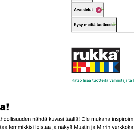
Arvostelut
0
Kysy meiltä tuotteesta
Katso lisää tuotteita valmistajalta
a!
mahdollisuuden nähdä kuvasi täällä! Ole mukana inspiroi
antaa lemmikkisi loistaa ja näkyä Mustin ja Mirrin verkkok