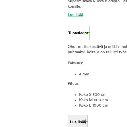
Supermukava Rukka Biodipro -jälk
koiralle.
Lue lisää
Tuotetiedot
Ohut mutta kestävä ja erittäin help
puhtaaksi. Koiralla on reilusti ty
Paksuus:
4 mm
Pituus:
Koko S 300 cm
Koko M 600 cm
Koko L 1000 cm
Lue lisää