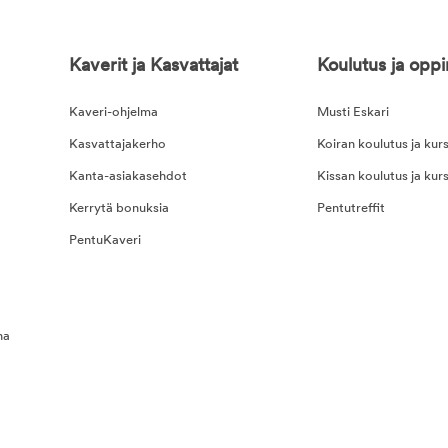
Kaverit ja Kasvattajat
Koulutus ja opp
Kaveri-ohjelma
Musti Eskari
Kasvattajakerho
Koiran koulutus ja kurs
Kanta-asiakasehdot
Kissan koulutus ja kurs
Kerrytä bonuksia
Pentutreffit
PentuKaveri
na