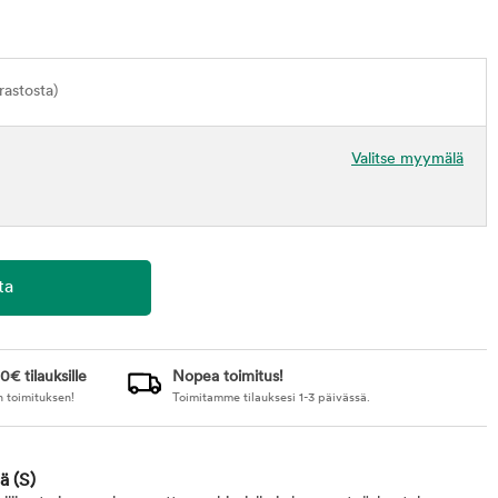
astosta)
Valitse myymälä
0€ tilauksille
Nopea toimitus!
n toimituksen!
Toimitamme tilauksesi 1-3 päivässä.
eä
(S)