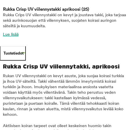
Rukka Crisp UV viilennystakki aprikoosi
(25)
Rukka Crips UV viilennystakki on kevyt ja joustava takki, joka tarjoaa
sekä aurinkosuojan että viilennyksen, suojaten koirasi auringon
säteiltä ja kuumuudelta.
Lue lisää
Tuotetiedot
Rukka Crisp UV viilennytakki, aprikoosi
Rukan UV viilennystakki on kevyt asuste, joka suojaa koirasi turkkia
ja ihoa UV-säteiltä. Takki vähentää lämmön imeytymistä koirasi
turkkiin ja ihoon. Imukykyisen materiaalinsa ansiosta vaatetta
voidaan käyttää myös viilentävänä. Takin teho perustuu veden
viilennysvaikutukseen: takki kastellaan kylmässä vedessä,
puristetaan ja puetaan koiralle. Tämä viilentää tehokkaasti koiran
kaulan, rinnan ja vatsan aluetta, mistä viilennysvaikutus leviää koko
kehoon.
Aktiivisen koiran tarpeet ovat olleet keskeinen huomio takin