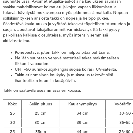
suunnittelussa. Avoimet etujalka-aukot aina kauluksen saumaan
saakka mahdollistavat koiran etujalkojen vapaan liikkumisen ja
tekevät kävelystä mukavampaa myös pidemmällä matkalla. Nopean
solkikiinnityksen ansiosta takki on nopea ja helppo pukea.
Säädettävä kaula-aukko ja vyötärö takaavat täydellisen istuvuuden ja
suojan. Joustavat takajalkaremmit varmistavat, että takki pysyy
paikoillaan kaikissa olosuhteissa, myös intensiivisemmissä
aktiviteeteissa.
Konepestävä, joten takki on helppo pitää puhtaana.
Neljään suuntaan venyvä materiaali takaa maksimaalisen
liikkumisvapauden.
UPF +50 aurinkosuojakangas suojaa koirasi UV-säteiltä.
Takin erinomainen imukyky ja mukavuus tekevät siitä
ihanteellisen kuumiin kesäpäiviin.
Takki on saatavilla useammassa eri koossa:
Koko
Selän pituus
Kaulanympärys
Vyötärön 
25
25 cm
34 cm
30-50
30
30 cm
39 cm
35-55 
35
35cm
44 cm
38-60