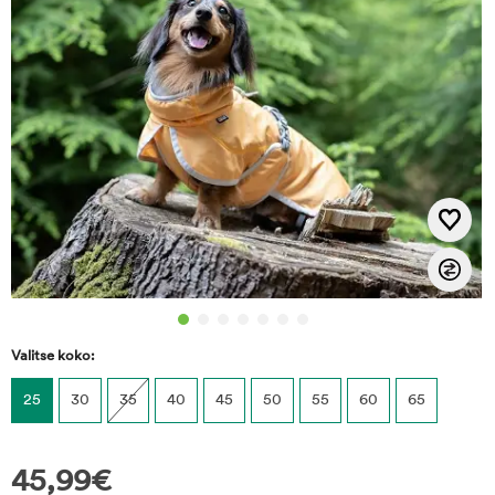
Valitse koko:
25
30
35
40
45
50
55
60
65
45,99
€