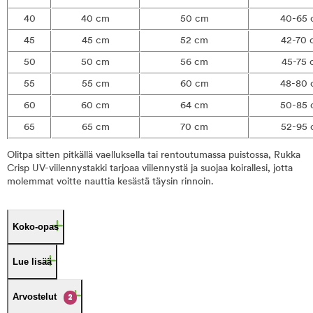
40
40 cm
50 cm
40-65
45
45 cm
52 cm
42-70 
50
50 cm
56 cm
45-75 
55
55 cm
60 cm
48-80
60
60 cm
64 cm
50-85
65
65 cm
70 cm
52-95 
Olitpa sitten pitkällä vaelluksella tai rentoutumassa puistossa, Rukka
Crisp UV-viilennystakki tarjoaa viilennystä ja suojaa koirallesi, jotta
molemmat voitte nauttia kesästä täysin rinnoin.
Koko-opas
Lue lisää
Arvostelut
2