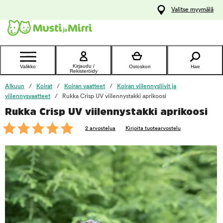
y
Valitse myymälä
ltöön
Ota yhteyttä
asiakaspalveluun
Kirjaudu /
Valikko
Ostoskori
Hae
Rekisteröidy
Alkuun
Koirat
Koiran vaatteet
Koiran viilennysliivit ja
viilennysvaatteet
Rukka Crisp UV viilennystakki aprikoosi
Rukka Crisp UV viilennystakki aprikoosi
foo
2 arvostelua
Kirjoita tuotearvostelu