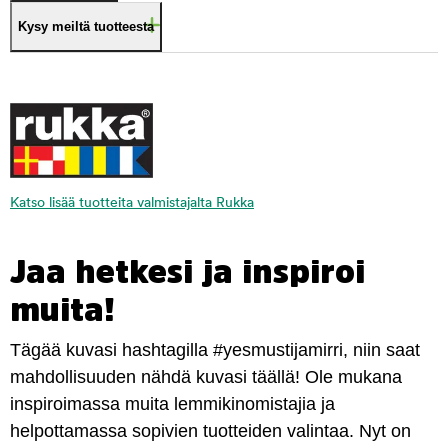
Kysy meiltä tuotteesta
Katso lisää tuotteita valmistajalta Rukka
Jaa hetkesi ja inspiroi
muita!
Tägää kuvasi hashtagilla #yesmustijamirri, niin saat
mahdollisuuden nähdä kuvasi täällä! Ole mukana
inspiroimassa muita lemmikinomistajia ja
helpottamassa sopivien tuotteiden valintaa. Nyt on