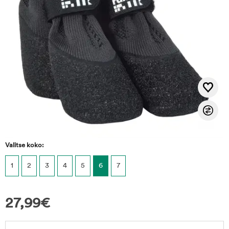
Valitse koko:
1
2
3
4
5
6
7
27,99
€