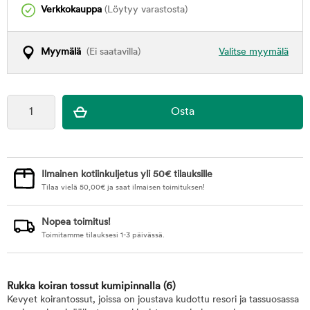
Verkkokauppa
(Löytyy varastosta)
Myymälä
(Ei saatavilla)
Valitse myymälä
Ilmainen kotiinkuljetus yli 50€ tilauksille
Tilaa vielä
50,00
€
ja saat ilmaisen toimituksen!
Nopea toimitus!
Toimitamme tilauksesi 1-3 päivässä.
Rukka koiran tossut kumipinnalla
(6)
Kevyet koirantossut, joissa on joustava kudottu resori ja tassuosassa