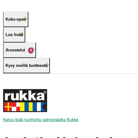
Koko-opas
Lue lisää
Arvostelut
1
Kysy meiltä tuotteesta
Katso lisää tuotteita valmistajalta Rukka