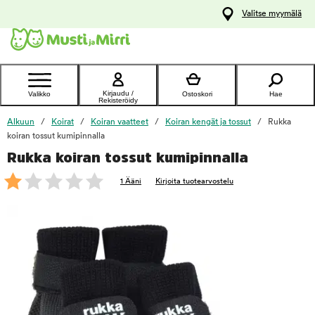
y
Valitse myymälä
ltöön
Ota yhteyttä
asiakaspalveluun
Kirjaudu /
Valikko
Ostoskori
Hae
Rekisteröidy
Alkuun
Koirat
Koiran vaatteet
Koiran kengät ja tossut
Rukka
koiran tossut kumipinnalla
Rukka koiran tossut kumipinnalla
foo
1 Ääni
Kirjoita tuotearvostelu