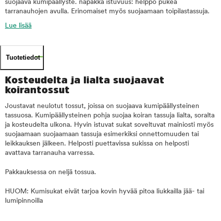
suojaava kumipäällyste. napakka istuvuus: helppo pukea
tarranauhojen avulla. Erinomaiset myös suojaamaan toipilastassuja.
Lue lisää
Tuotetiedot
Kosteudelta ja lialta suojaavat
koirantossut
Joustavat neulotut tossut, joissa on suojaava kumipäällysteinen
tassuosa. Kumipäällysteinen pohja suojaa koiran tassuja lialta, soralta
ja kosteudelta ulkona. Hyvin istuvat sukat soveltuvat mainiosti myös
suojaamaan suojaamaan tassuja esimerkiksi onnettomuuden tai
leikkauksen jälkeen. Helposti puettavissa sukissa on helposti
avattava tarranauha varressa.
Pakkauksessa on neljä tossua.
HUOM: Kumisukat eivät tarjoa kovin hyvää pitoa liukkailla jää- tai
lumipinnoilla